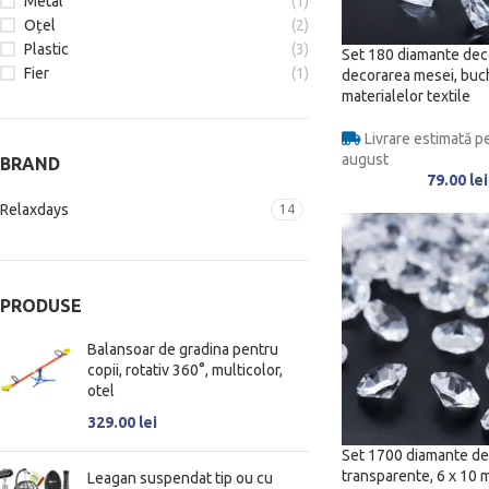
Metal
(1)
Oțel
(2)
Plastic
(3)
Set 180 diamante deco
Fier
(1)
decorarea mesei, buch
materialelor textile
Livrare estimată pe
august
BRAND
79.00
lei
Relaxdays
14
PRODUSE
Balansoar de gradina pentru
copii, rotativ 360°, multicolor,
otel
329.00
lei
Set 1700 diamante de
transparente, 6 x 10 
Leagan suspendat tip ou cu