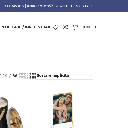
:
0741.745.813
|
0766.739.038
NEWSLETTER
CONTACT
ENTIFICARE / ÎNREGISTRARE
0.00
LEI
24
36