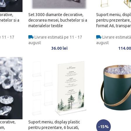
rative,
Set 3000 diamante decorative,
Suport meniu, displ
etelor si a
decorarea mesei, buchetelor si a
pentru prezentare, 
materialelor textile
format A6, transpa
 11 - 17
Livrare estimată pe 11 - 17
Livrare estimată
august
august
36.00
lei
114.0
corative,
Suport meniu, display plastic
-15%
mm,
pentru prezentare, 6 bucati,