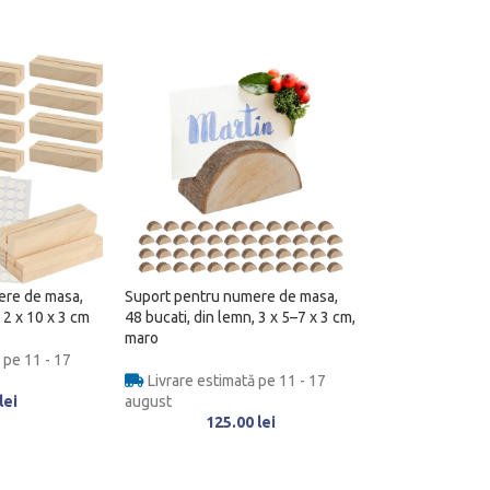
ere de masa,
Suport pentru numere de masa,
 2 x 10 x 3 cm
48 bucati, din lemn, 3 x 5–7 x 3 cm,
maro
 pe 11 - 17
Livrare estimată pe 11 - 17
lei
august
125.00
lei