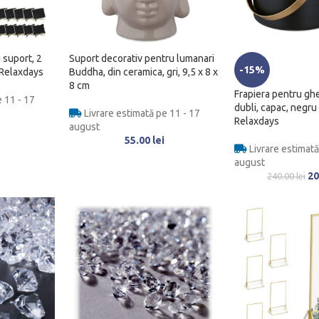
 suport, 2
Suport decorativ pentru lumanari
-15%
 Relaxdays
Buddha, din ceramica, gri, 9,5 x 8 x
8 cm
Frapiera pentru ghe
 11 - 17
dubli, capac, negru 
Livrare estimată pe 11 - 17
Relaxdays
august
55.00
lei
Livrare estimată
august
20
240.00
lei