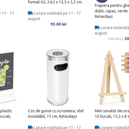
format A5, 24,5 x 15,5 x 5,5 cm
Frapiera pentru ghe
dubli, capac, verde 
 11 - 17
Livrare estimată pe 11 - 17
Relaxdays
august
93.00
lei
Livrare estimată
august
20
240.00
lei
plastic
Cos de gunoi cu scrumiera, otel
Mini sevalet decora
bucati,
inoxidabil, 75 cm, Relaxdays
10 bucati, 15,5 x 8
Livrare estimată pe 11 - 17
Livrare estimată