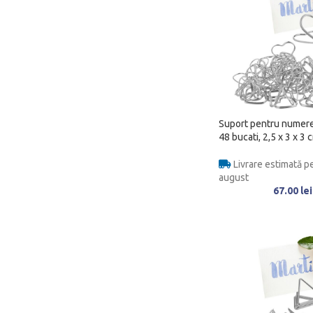
Suport pentru numere
48 bucati, 2,5 x 3 x 3 
Livrare estimată pe
august
67.00
lei