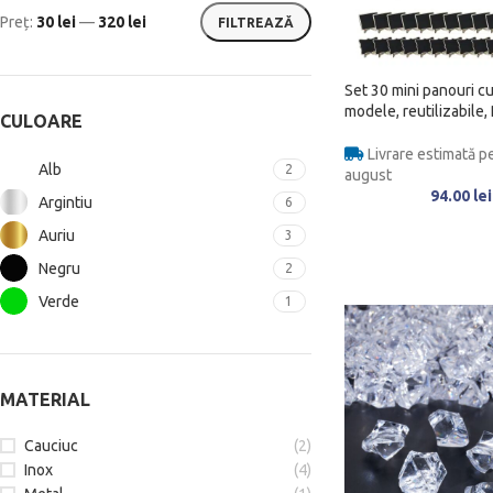
Preț:
30 lei
—
320 lei
FILTREAZĂ
Set 30 mini panouri cu
modele, reutilizabile,
CULOARE
Livrare estimată pe
Alb
2
august
94.00
lei
Argintiu
6
Auriu
3
Negru
2
Verde
1
MATERIAL
Cauciuc
(2)
Inox
(4)