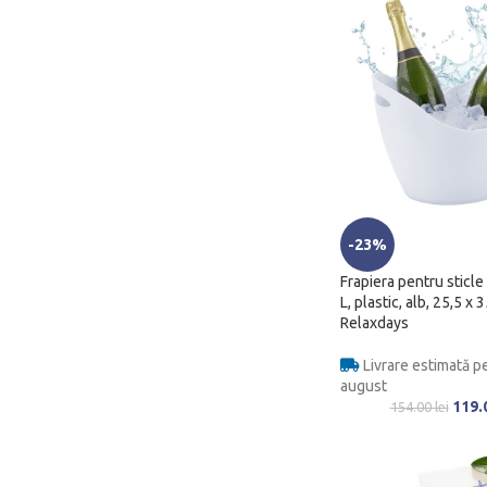
-23%
Frapiera pentru sticle 
L, plastic, alb, 25,5 x 
Relaxdays
Livrare estimată pe
august
119.
154.00
lei