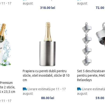
 11 - 17
august
august
318.00
lei
72.00
Frapiera cu pereti dubli pentru
Set 5 deschizatoare
sticle, otel inoxidabil, sticle Ø 10
pentru perete, Meta
cm
Relaxdays
 Premium
te 2 sticle,
Livrare estimată pe 11 - 17
Livrare estimată
,5 x 23,5 cm
august
august
88.00
lei
59.00
 11 - 17