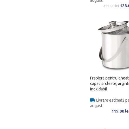
august
128.
159.00
lei
Frapiera pentru gheat
capac si cleste, arginti
inoxidabil
Livrare estimată pe
august
119.00
le