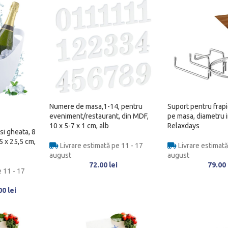
Numere de masa,1-14, pentru
Suport pentru frap
eveniment/restaurant, din MDF,
pe masa, diametru i
10 x 5-7 x 1 cm, alb
Relaxdays
si gheata, 8
35 x 25,5 cm,
Livrare estimată pe 11 - 17
Livrare estimată
august
august
72.00
lei
79.00
 11 - 17
00
lei