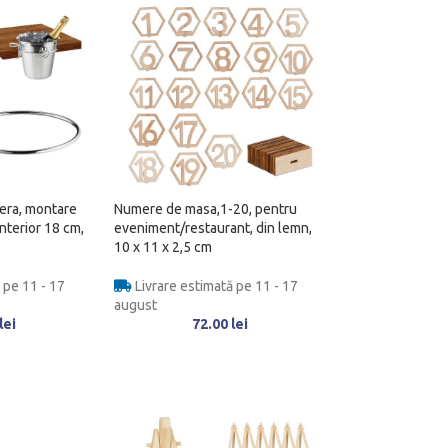
iera, montare
Numere de masa,1-20, pentru
nterior 18 cm,
eveniment/restaurant, din lemn,
10 x 11 x 2,5 cm
 pe 11 - 17
Livrare estimată pe 11 - 17
august
lei
72.00
lei