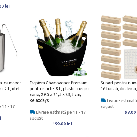
00
lei
a, cu maner,
Frapiera Champagner Premium
Suport pentru num
u, 2 L, otel
pentru sticle, 8 L, plastic, negru,
16 bucati, din lemn,
auriu, 29,5 x 21,5 x 23,5 cm,
Relaxdays
Livrare estimată
 11 - 17
august
Livrare estimată pe 11 - 17
98.00
i
august
199.00
lei