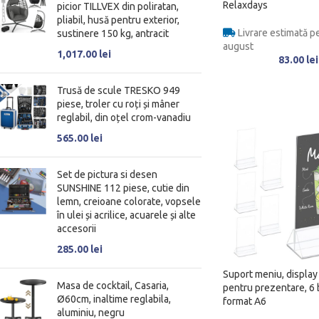
Relaxdays
picior TILLVEX din poliratan,
pliabil, husă pentru exterior,
Livrare estimată pe
sustinere 150 kg, antracit
august
1,017.00
lei
83.00
lei
Trusă de scule TRESKO 949
piese, troler cu roți și mâner
reglabil, din oțel crom-vanadiu
565.00
lei
Set de pictura si desen
SUNSHINE 112 piese, cutie din
lemn, creioane colorate, vopsele
în ulei și acrilice, acuarele și alte
accesorii
285.00
lei
Suport meniu, display 
Masa de cocktail, Casaria,
pentru prezentare, 6 
Ø60cm, inaltime reglabila,
format A6
aluminiu, negru