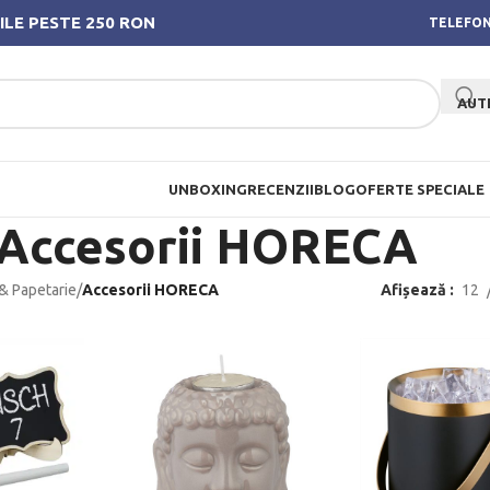
ILE PESTE 250 RON
TELEFON
AUT
UNBOXING
RECENZII
BLOG
OFERTE SPECIALE
Accesorii HORECA
 & Papetarie
/
Accesorii HORECA
Afișează
12