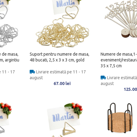
 de masa,
Suport pentru numere de masa,
Numere de masa,1-
cm, argintiu
48 bucati, 2,5 x 3 x 3 cm, gold
eveniment/restaura
35 x 7,5 cm
 11 - 17
Livrare estimată pe 11 - 17
august
Livrare estimată
67.00
lei
august
125.0