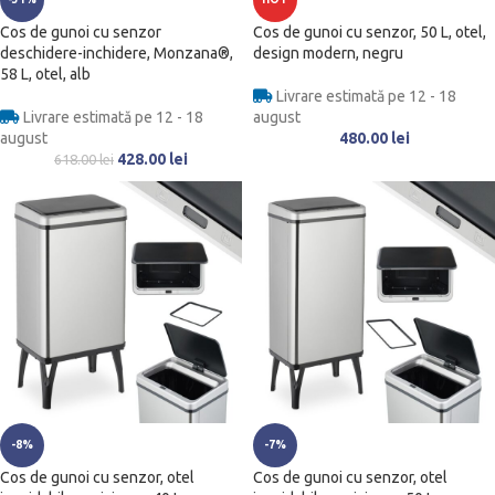
Cos de gunoi cu senzor
Cos de gunoi cu senzor, 50 L, otel,
deschidere-inchidere, Monzana®,
design modern, negru
58 L, otel, alb
Livrare estimată pe 12 - 18
Livrare estimată pe 12 - 18
august
august
480.00
lei
428.00
lei
618.00
lei
-8%
-7%
Cos de gunoi cu senzor, otel
Cos de gunoi cu senzor, otel