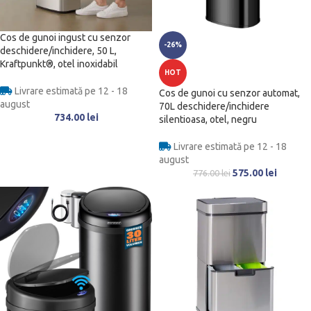
Cos de gunoi ingust cu senzor
-26%
deschidere/inchidere, 50 L,
Kraftpunkt®, otel inoxidabil
HOT
Livrare estimată pe 12 - 18
Cos de gunoi cu senzor automat,
august
70L deschidere/inchidere
734.00
lei
silentioasa, otel, negru
Livrare estimată pe 12 - 18
august
575.00
lei
776.00
lei