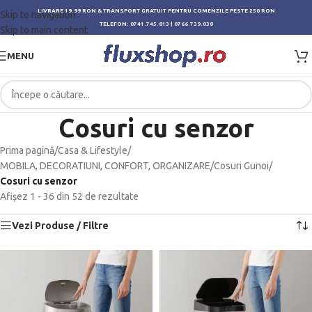
LIVRARE 19.99 RON & TRANSPORT GRATUIT PENTRU COMENZILE PESTE 250 RON
Skip to navigation
TELEFON:
0741.745.813
|
0766.739.038
Skip to main content
MENU
Cosuri cu senzor
Prima pagină
/
Casa & Lifestyle
/
MOBILA, DECORATIUNI, CONFORT, ORGANIZARE
/
Cosuri Gunoi
/
Cosuri cu senzor
Afișez 1 - 36 din 52 de rezultate
Vezi Produse / Filtre