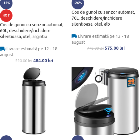
-18%
-26%
Cos de gunoi cu senzor automat,
HOT
70L, deschidere/inchidere
silentioasa, otel, alb
Cos de gunoi cu senzor automat,
60L, deschidere/inchidere
Livrare estimată pe 12 - 18
silentioasa, otel, argintiu
august
575.00
lei
776.00
lei
Livrare estimată pe 12 - 18
august
484.00
lei
590.00
lei