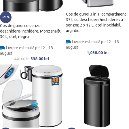
Cos de gunoi 3 in 1, compartiment
-23%
37 L cu deschidere/inchidere cu
senzor, 2 x 12 L, otel inoxidabil,
Cos de gunoi cu senzor
argintiu
deschidere-inchidere, Monzana®,
30 L, otel, negru
Livrare estimată pe 12 - 18
august
Livrare estimată pe 12 - 18
1,038.00
lei
august
338.00
lei
440.00
lei