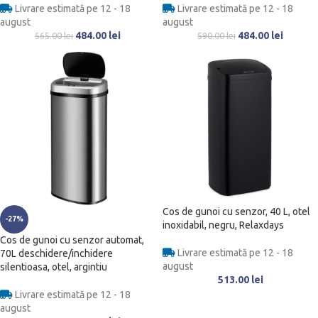
Livrare estimată pe 12 - 18
Livrare estimată pe 12 - 18
august
august
484.00
lei
484.00
lei
565.00
lei
590.00
lei
Cos de gunoi cu senzor, 40 L, otel
-27%
inoxidabil, negru, Relaxdays
Cos de gunoi cu senzor automat,
Livrare estimată pe 12 - 18
70L deschidere/inchidere
august
silentioasa, otel, argintiu
513.00
lei
Livrare estimată pe 12 - 18
august