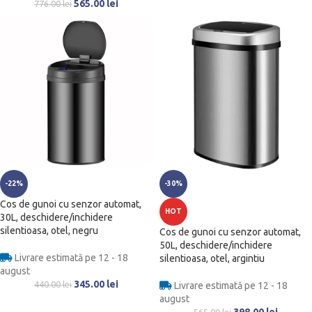
565.00
lei
776.00
lei
-22%
-30%
Cos de gunoi cu senzor automat,
HOT
30L, deschidere/inchidere
silentioasa, otel, negru
Cos de gunoi cu senzor automat,
50L, deschidere/inchidere
Livrare estimată pe 12 - 18
silentioasa, otel, argintiu
august
345.00
lei
440.00
lei
Livrare estimată pe 12 - 18
august