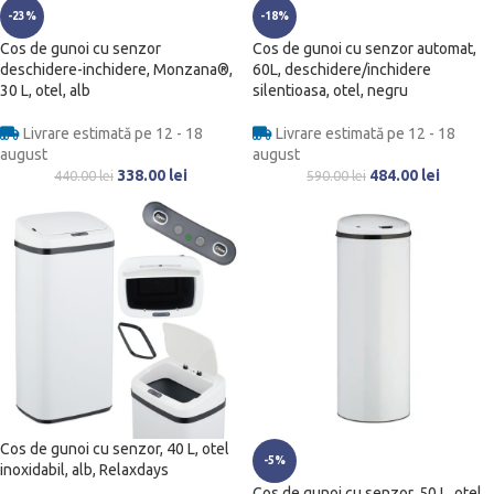
-23%
-18%
Cos de gunoi cu senzor
Cos de gunoi cu senzor automat,
deschidere-inchidere, Monzana®,
60L, deschidere/inchidere
30 L, otel, alb
silentioasa, otel, negru
Livrare estimată pe 12 - 18
Livrare estimată pe 12 - 18
august
august
338.00
lei
484.00
lei
440.00
lei
590.00
lei
Cos de gunoi cu senzor, 40 L, otel
-5%
inoxidabil, alb, Relaxdays
Cos de gunoi cu senzor, 50 L, otel,