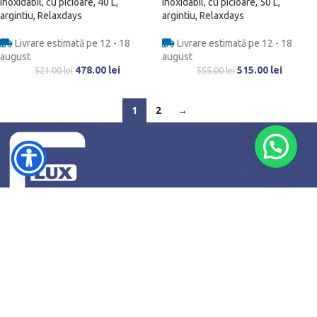
inoxidabil, cu picioare, 40 L,
inoxidabil, cu picioare, 50 L,
argintiu, Relaxdays
argintiu, Relaxdays
Livrare estimată pe 12 - 18
Livrare estimată pe 12 - 18
august
august
478.00
lei
515.00
lei
521.00
lei
555.00
lei
1
2
→
Str. Cucutei, Nr. 2, Roman, Județul Neamț
Telefon: +4 0741745813
Email: contact@fluxshop.ro
SUPORT