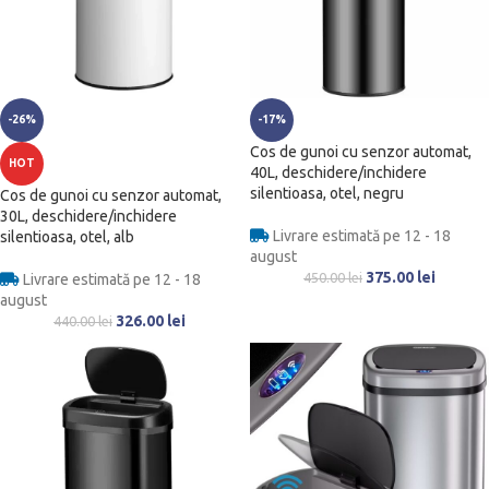
-26%
-17%
Cos de gunoi cu senzor automat,
HOT
40L, deschidere/inchidere
silentioasa, otel, negru
Cos de gunoi cu senzor automat,
30L, deschidere/inchidere
Livrare estimată pe 12 - 18
silentioasa, otel, alb
august
375.00
lei
450.00
lei
Livrare estimată pe 12 - 18
august
326.00
lei
440.00
lei