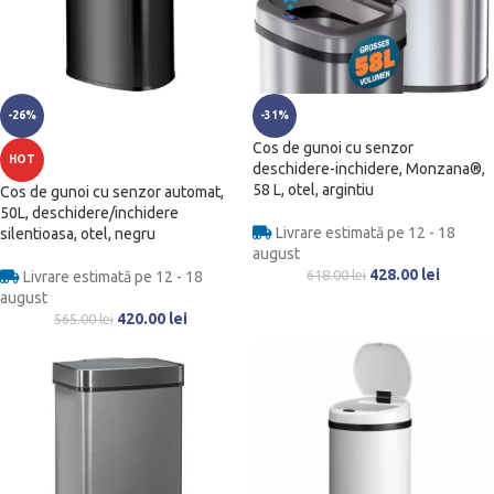
-26%
-31%
Cos de gunoi cu senzor
HOT
deschidere-inchidere, Monzana®,
58 L, otel, argintiu
Cos de gunoi cu senzor automat,
50L, deschidere/inchidere
Livrare estimată pe 12 - 18
silentioasa, otel, negru
august
428.00
lei
618.00
lei
Livrare estimată pe 12 - 18
august
420.00
lei
565.00
lei