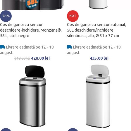
-31%
HOT
Cos de gunoi cu senzor
Cos de gunoi cu senzor automat,
deschidere-inchidere, Monzana®,
50L deschidere/inchidere
58 L, otel, negru
silentioasa, alb, Ø 31 x 77 cm
Livrare estimată pe 12 - 18
Livrare estimată pe 12 - 18
august
august
428.00
lei
435.00
lei
618.00
lei