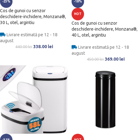
-23%
-18%
Cos de gunoi cu senzor
HOT
deschidere-inchidere, Monzana®,
30 L, otel, argintiu
Cos de gunoi cu senzor
deschidere-inchidere, Monzana®,
Livrare estimată pe 12 - 18
40 L, otel, argintiu
august
338.00
lei
440.00
lei
Livrare estimată pe 12 - 18
august
369.00
lei
450.00
lei
-31%
HOT