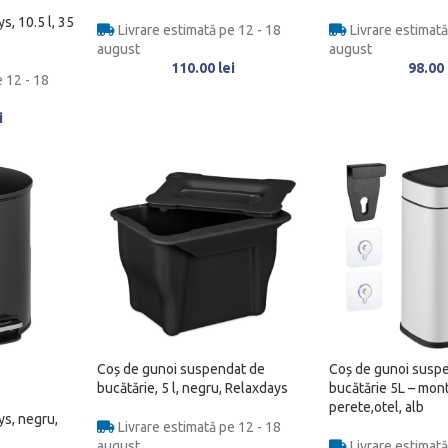
s, 10.5 l, 35
Livrare estimată pe 12 - 18
Livrare estimată
august
august
110.00
lei
98.00
 12 - 18
i
Coș de gunoi suspendat de
Coș de gunoi susp
bucătărie, 5 l, negru, Relaxdays
bucătărie 5L – mont
perete,otel, alb
ys, negru,
Livrare estimată pe 12 - 18
august
Livrare estimată