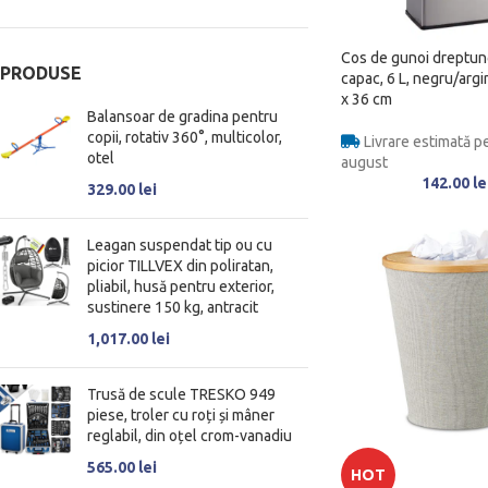
Cos de gunoi dreptung
PRODUSE
capac, 6 L, negru/argi
x 36 cm
Balansoar de gradina pentru
copii, rotativ 360°, multicolor,
Livrare estimată pe
otel
august
142.00
le
329.00
lei
Leagan suspendat tip ou cu
picior TILLVEX din poliratan,
pliabil, husă pentru exterior,
sustinere 150 kg, antracit
1,017.00
lei
Trusă de scule TRESKO 949
piese, troler cu roți și mâner
reglabil, din oțel crom-vanadiu
565.00
lei
HOT