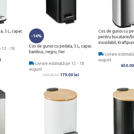
a, 5 L, capac
Cos de gunoi cu ped
-14%
pentru bucatarie/bi
inoxidabil, Kraftpu
Cos de gunoi cu pedala, 5 L, capac
 12 - 18
bambus, negru, fier
Livrare estimată
i
august
Livrare estimată pe 12 - 18
650.0
august
179.00
lei
209.00
lei