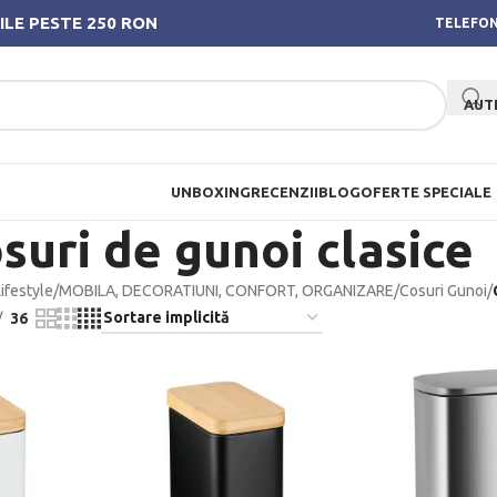
ILE PESTE 250 RON
TELEFON
AUT
UNBOXING
RECENZII
BLOG
OFERTE SPECIALE
suri de gunoi clasice
ifestyle
/
MOBILA, DECORATIUNI, CONFORT, ORGANIZARE
/
Cosuri Gunoi
/
36