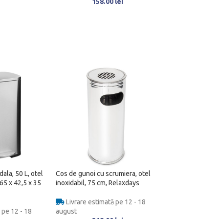
158.00
lei
ala, 50 L, otel
Cos de gunoi cu scrumiera, otel
 65 x 42,5 x 35
inoxidabil, 75 cm, Relaxdays
Livrare estimată pe 12 - 18
 pe 12 - 18
august