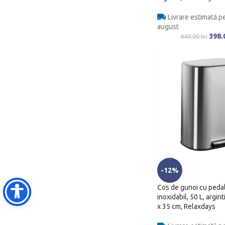
Livrare estimată pe
august
398.
440.00
lei
-12%
Cos de gunoi cu pedal
inoxidabil, 50 L, argint
x 35 cm, Relaxdays