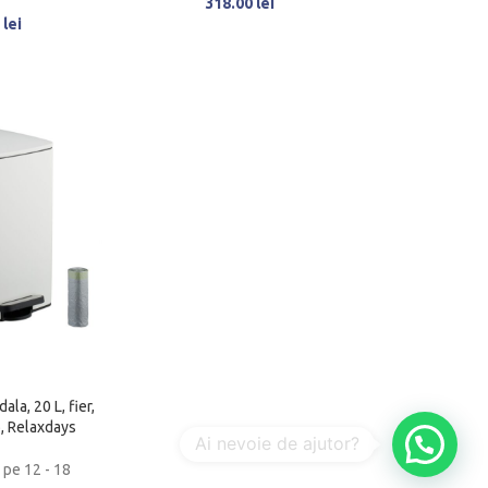
318.00
lei
0
lei
la, 20 L, fier,
b, Relaxdays
 pe 12 - 18