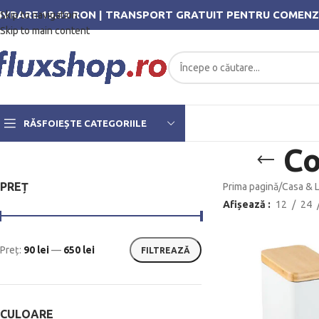
IVRARE 19.99 RON | TRANSPORT GRATUIT PENTRU COMENZ
Skip to navigation
Skip to main content
RĂSFOIEȘTE CATEGORIILE
Co
PREȚ
Prima pagină
/
Casa & L
Afișează
12
24
Preț:
90 lei
—
650 lei
FILTREAZĂ
CULOARE