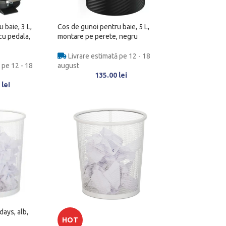
 baie, 3 L,
Cos de gunoi pentru baie, 5 L,
cu pedala,
montare pe perete, negru
Livrare estimată pe 12 - 18
 pe 12 - 18
august
135.00
lei
0
lei
days, alb,
HOT