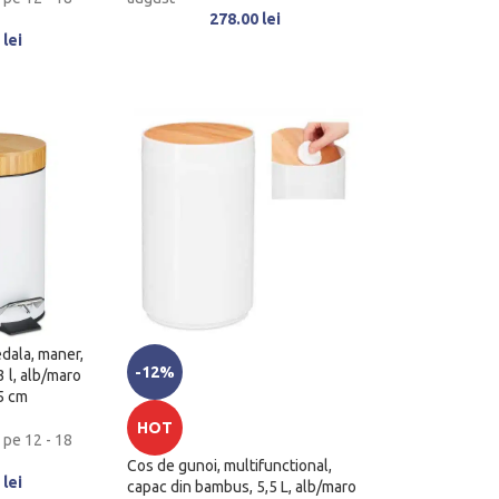
278.00
lei
0
lei
edala, maner,
-12%
 l, alb/maro
.5 cm
HOT
 pe 12 - 18
Cos de gunoi, multifunctional,
0
lei
capac din bambus, 5,5 L, alb/maro