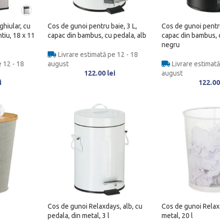
hiular, cu
Cos de gunoi pentru baie, 3 L,
Cos de gunoi pentru
ntiu, 18 x 11
capac din bambus, cu pedala, alb
capac din bambus, 
negru
Livrare estimată pe 12 - 18
 12 - 18
august
Livrare estimată
122.00
lei
august
i
122.0
Cos de gunoi Relaxdays, alb, cu
Cos de gunoi Relax
pedala, din metal, 3 l
metal, 20 l