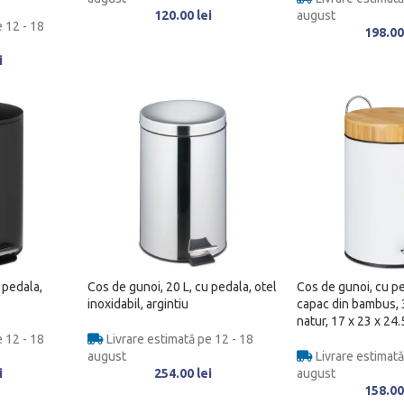
120.00
lei
august
 12 - 18
198.0
i
 pedala,
Cos de gunoi, 20 L, cu pedala, otel
Cos de gunoi, cu p
inoxidabil, argintiu
capac din bambus, 3
natur, 17 x 23 x 24
 12 - 18
Livrare estimată pe 12 - 18
august
Livrare estimată
i
254.00
lei
august
158.0