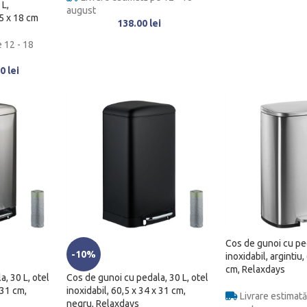
 L,
august
5 x 18 cm
138.00
lei
 12 - 18
00
lei
Cos de gunoi cu ped
-10%
inoxidabil, argintiu,
cm, Relaxdays
, 30 L, otel
Cos de gunoi cu pedala, 30 L, otel
 31 cm,
inoxidabil, 60,5 x 34 x 31 cm,
Livrare estimată
negru, Relaxdays