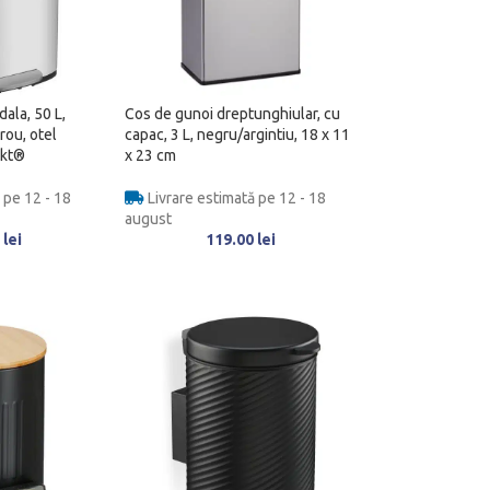
ala, 50 L,
Cos de gunoi dreptunghiular, cu
rou, otel
capac, 3 L, negru/argintiu, 18 x 11
nkt®
x 23 cm
 pe 12 - 18
Livrare estimată pe 12 - 18
august
0
lei
119.00
lei