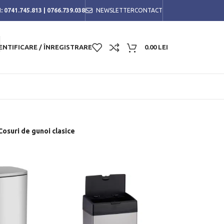
:
0741.745.813
|
0766.739.038
NEWSLETTER
CONTACT
ENTIFICARE / ÎNREGISTRARE
0.00
LEI
Cosuri de gunoi clasice