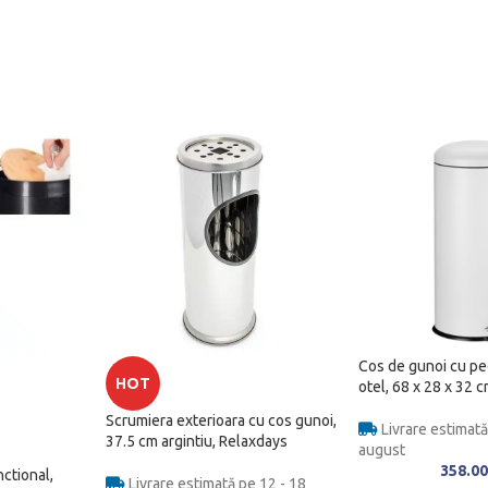
Cos de gunoi cu ped
HOT
otel, 68 x 28 x 32 
Scrumiera exterioara cu cos gunoi,
Livrare estimată
37.5 cm argintiu, Relaxdays
august
358.0
ctional,
Livrare estimată pe 12 - 18