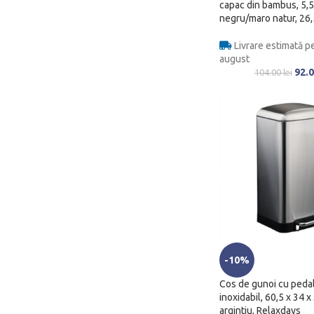
capac din bambus, 5,5
negru/maro natur, 26,
Livrare estimată pe
august
92.
104.00
lei
-10%
Cos de gunoi cu pedala
inoxidabil, 60,5 x 34 x
argintiu, Relaxdays