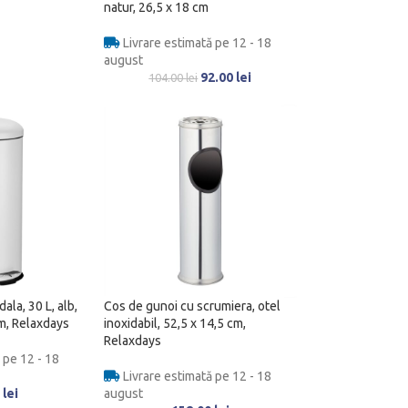
natur, 26,5 x 18 cm
Livrare estimată pe 12 - 18
august
92.00
lei
104.00
lei
ala, 30 L, alb,
Cos de gunoi cu scrumiera, otel
cm, Relaxdays
inoxidabil, 52,5 x 14,5 cm,
Relaxdays
 pe 12 - 18
Livrare estimată pe 12 - 18
0
lei
august