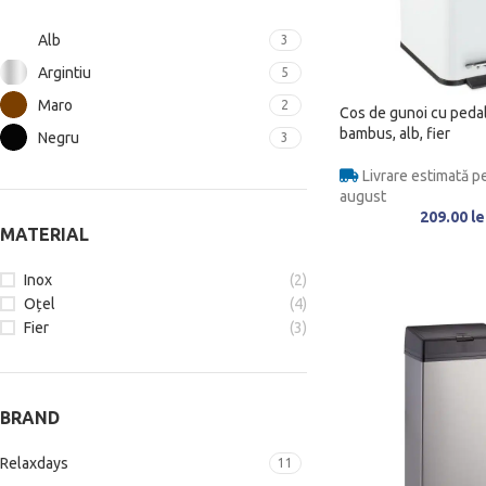
Alb
3
Argintiu
5
Maro
2
Cos de gunoi cu pedal
bambus, alb, fier
Negru
3
Livrare estimată pe
august
209.00
le
MATERIAL
Inox
(2)
Oțel
(4)
Fier
(3)
BRAND
Relaxdays
11