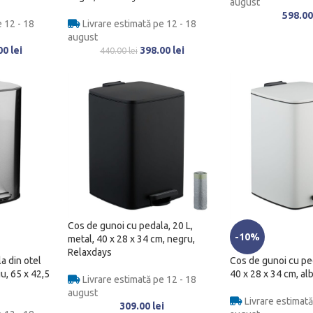
august
598.0
 12 - 18
Livrare estimată pe 12 - 18
august
00
lei
398.00
lei
440.00
lei
Cos de gunoi cu pedala, 20 L,
-10%
metal, 40 x 28 x 34 cm, negru,
Relaxdays
a din otel
Cos de gunoi cu peda
iu, 65 x 42,5
40 x 28 x 34 cm, al
Livrare estimată pe 12 - 18
august
Livrare estimată
309.00
lei