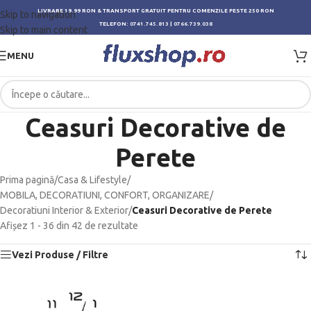
LIVRARE 19.99 RON & TRANSPORT GRATUIT PENTRU COMENZILE PESTE 250 RON
Skip to navigation
TELEFON:
0741.745.813
|
0766.739.038
Skip to main content
MENU
Ceasuri Decorative de
Perete
Prima pagină
/
Casa & Lifestyle
/
MOBILA, DECORATIUNI, CONFORT, ORGANIZARE
/
Decoratiuni Interior & Exterior
/
Ceasuri Decorative de Perete
Afișez 1 - 36 din 42 de rezultate
Vezi Produse / Filtre