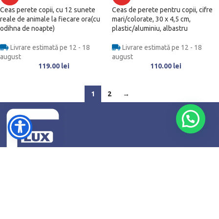
Ceas perete copii, cu 12 sunete
Ceas de perete pentru copii, cifre
reale de animale la fiecare ora(cu
mari/colorate, 30 x 4,5 cm,
odihna de noapte)
plastic/aluminiu, albastru
Livrare estimată pe 12 - 18
Livrare estimată pe 12 - 18
august
august
119.00
lei
110.00
lei
1
2
→
Str. Cucutei, Nr. 2, Roman, Județul Neamț
Telefon: +4 0741745813
Email: contact@fluxshop.ro