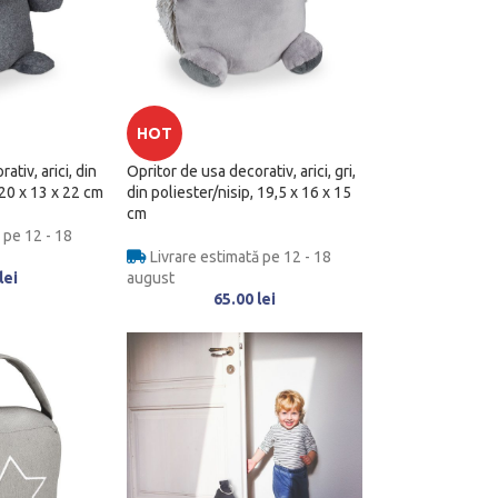
HOT
ativ, arici, din
Opritor de usa decorativ, arici, gri,
, 20 x 13 x 22 cm
din poliester/nisip, 19,5 x 16 x 15
cm
 pe 12 - 18
Livrare estimată pe 12 - 18
lei
august
65.00
lei