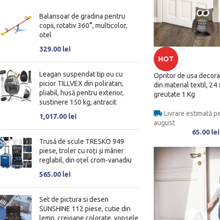
Balansoar de gradina pentru
copii, rotativ 360°, multicolor,
otel
329.00
lei
HOT
Leagan suspendat tip ou cu
Opritor de usa decorat
picior TILLVEX din poliratan,
din material textil, 24
pliabil, husă pentru exterior,
greutate 1 Kg
sustinere 150 kg, antracit
Livrare estimată pe
1,017.00
lei
august
65.00
lei
Trusă de scule TRESKO 949
piese, troler cu roți și mâner
reglabil, din oțel crom-vanadiu
565.00
lei
Set de pictura si desen
SUNSHINE 112 piese, cutie din
lemn, creioane colorate, vopsele