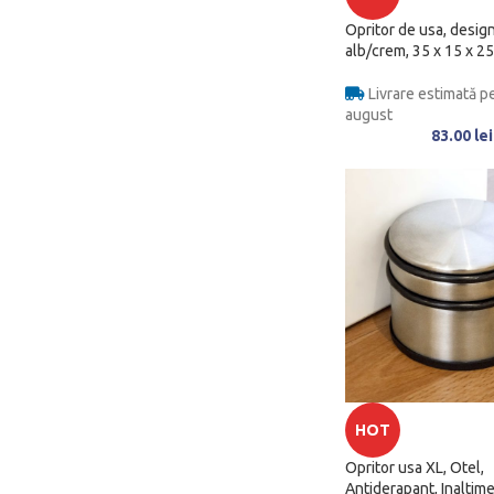
Opritor de usa, design
alb/crem, 35 x 15 x 2
Livrare estimată pe
august
83.00
lei
HOT
Opritor usa XL, Otel,
Antiderapant, Inaltim