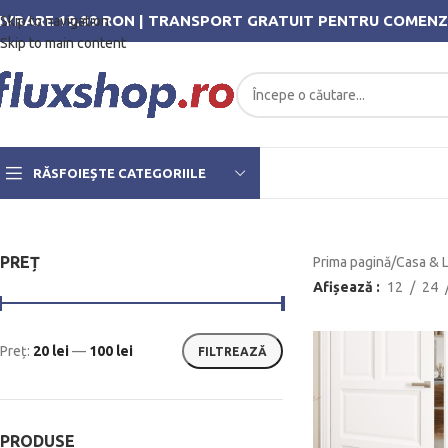
IVRARE 19.99 RON | TRANSPORT GRATUIT PENTRU COMENZ
Skip to navigation
Skip to main content
RĂSFOIEȘTE CATEGORIILE
PREȚ
Prima pagină
/
Casa & L
Afișează
12
24
Preț:
20 lei
—
100 lei
FILTREAZĂ
PRODUSE