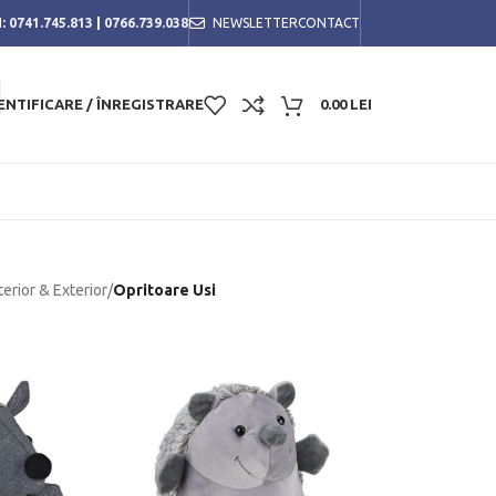
:
0741.745.813
|
0766.739.038
NEWSLETTER
CONTACT
ENTIFICARE / ÎNREGISTRARE
0.00
LEI
terior & Exterior
/
Opritoare Usi