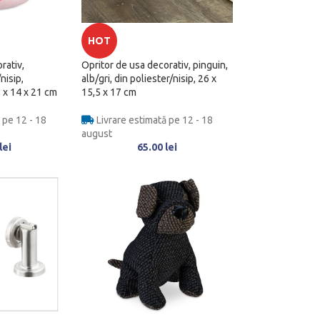
HOT
rativ,
Opritor de usa decorativ, pinguin,
nisip,
alb/gri, din poliester/nisip, 26 x
 x 14 x 21 cm
15,5 x 17 cm
 pe 12 - 18
Livrare estimată pe 12 - 18
august
lei
65.00
lei