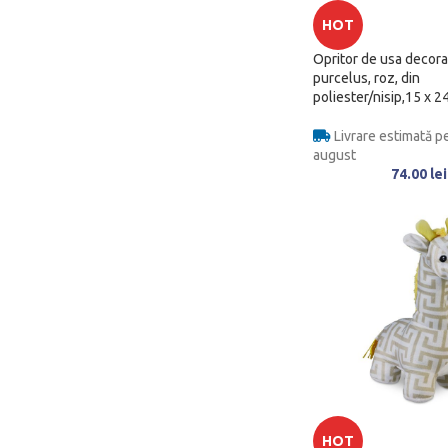
HOT
Opritor de usa decorat
purcelus, roz, din
poliester/nisip,15 x 2
Livrare estimată pe
august
74.00
lei
HOT