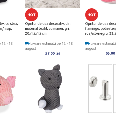
HOT
HOT
iv, cu stea,
Opritor de usa decorativ, din
Opritor de usa deco
r/nisip,
material textil, cu maner, gri,
flamingo, poliester/
20x15x15 cm
roz/alb/negru, 22,5
 12 - 18
Livrare estimată pe 12 - 18
Livrare estimată
august
august
57.00
lei
65.00