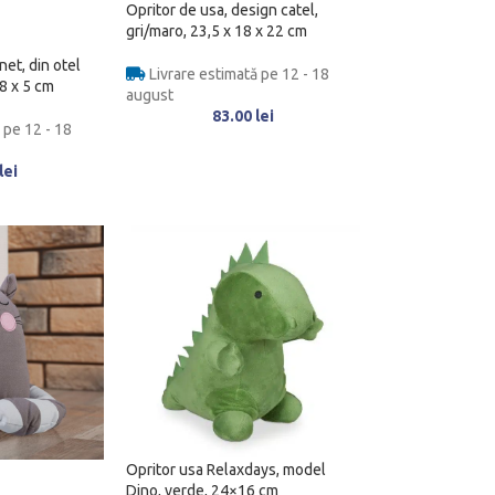
Opritor de usa, design catel,
gri/maro, 23,5 x 18 x 22 cm
et, din otel
Livrare estimată pe 12 - 18
 8 x 5 cm
august
83.00
lei
 pe 12 - 18
lei
Opritor usa Relaxdays, model
Dino, verde, 24×16 cm