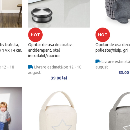
HOT
HOT
iv bufnita,
Opritor de usa decorativ,
Opritor de usa decor
 x 14 x 14 cm,
antiderapant, otel
poliester/nisip, gri
inoxidabil/cauciuc
Livrare estimată
 12 - 18
Livrare estimată pe 12 - 18
august
august
83.00
39.00
lei