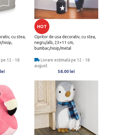
HOT
rativ, cu stea,
Opritor de usa decorativ, cu stea,
r/nisip,
negru/alb, 23×11 cm,
bumbac/nisip/metal
 pe 12 - 18
Livrare estimată pe 12 - 18
august
lei
58.00
lei