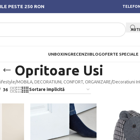
ILE PESTE 250 RON
TELEFON
AUT
UNBOXING
RECENZII
BLOG
OFERTE SPECIALE
Opritoare Usi
ifestyle
/
MOBILA, DECORATIUNI, CONFORT, ORGANIZARE
/
Decoratiuni In
36