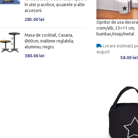
în ulei și acrilice, acuarele și alte
accesorii
285.00
lei
Opritor de usa decorat
crem/alb, 23×11 cm,
bumbac/nisip/metal
Masa de cocktail, Casaria,
Ø60cm, inaltime reglabila,
Livrare estimată pe
aluminiu, negru
august
380.00
lei
58.00
lei