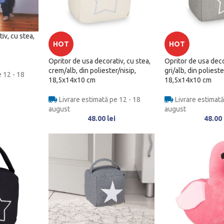
iv, cu stea,
HOT
HOT
Opritor de usa decorativ, cu stea,
Opritor de usa deco
crem/alb, din poliester/nisip,
gri/alb, din polieste
 12 - 18
18,5x14x10 cm
18,5x14x10 cm
Livrare estimată pe 12 - 18
Livrare estimată
august
august
48.00
lei
48.00