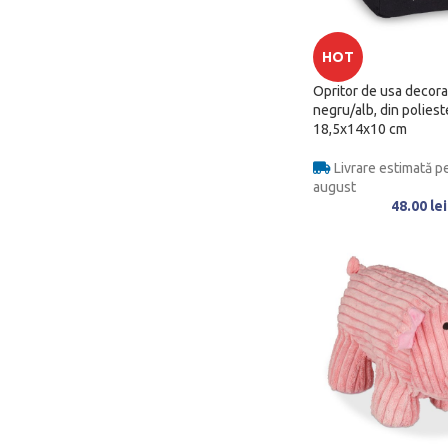
HOT
Opritor de usa decorat
negru/alb, din polieste
18,5x14x10 cm
Livrare estimată pe
august
48.00
lei