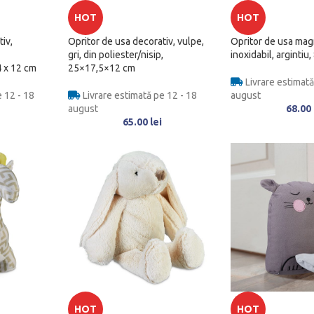
HOT
HOT
iv,
Opritor de usa decorativ, vulpe,
Opritor de usa magn
gri, din poliester/nisip,
inoxidabil, argintiu,
4 x 12 cm
25×17,5×12 cm
Livrare estimată
 12 - 18
Livrare estimată pe 12 - 18
august
august
68.00
65.00
lei
HOT
HOT