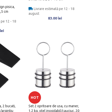
ign pisica,
Livrare estimată pe 12 - 18
5,5 cm
august
83.00
lei
 pe 12 - 18
lei
HOT
, 2 bucati,
Set 2 opritoare de usa, cu maner,
/argintiu
1.2 kg, otel inoxidabil/cauciuc, 20