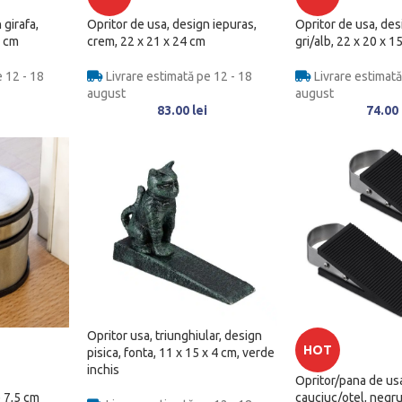
 girafa,
Opritor de usa, design iepuras,
Opritor de usa, des
5 cm
crem, 22 x 21 x 24 cm
gri/alb, 22 x 20 x 1
 12 - 18
Livrare estimată pe 12 - 18
Livrare estimată
august
august
83.00
lei
74.00
Opritor usa, triunghiular, design
HOT
pisica, fonta, 11 x 15 x 4 cm, verde
inchis
Opritor/pana de usa
e 7,5 cm
cauciuc/otel, negru