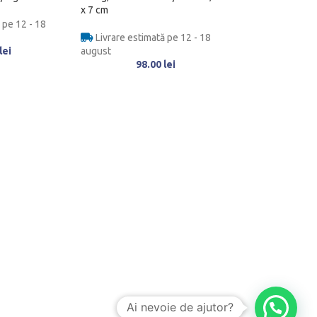
x 7 cm
 pe 12 - 18
Livrare estimată pe 12 - 18
lei
august
98.00
lei