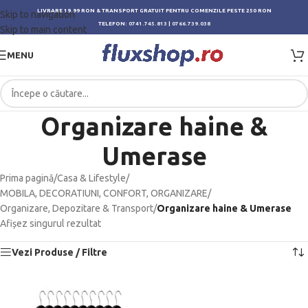
LIVRARE 19.99 RON & TRANSPORT GRATUIT PENTRU COMENZILE PESTE 250 RON
Skip to navigation
TELEFON:
0741.745.813
|
0766.739.038
Skip to main content
MENU
Organizare haine &
Umerase
Prima pagină
/
Casa & Lifestyle
/
MOBILA, DECORATIUNI, CONFORT, ORGANIZARE
/
Organizare, Depozitare & Transport
/
Organizare haine & Umerase
Afișez singurul rezultat
Vezi Produse / Filtre