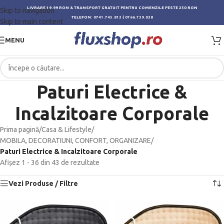
LIVRARE 19.99 RON & TRANSPORT GRATUIT PENTRU COMENZILE PESTE 250 RON
Skip to navigation
TELEFON:
0741.745.813
|
0766.739.038
Skip to main content
MENU
Paturi Electrice &
Incalzitoare Corporale
Prima pagină
/
Casa & Lifestyle
/
MOBILA, DECORATIUNI, CONFORT, ORGANIZARE
/
Paturi Electrice & Incalzitoare Corporale
Afișez 1 - 36 din 43 de rezultate
Vezi Produse / Filtre