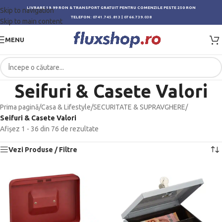
LIVRARE 19.99 RON & TRANSPORT GRATUIT PENTRU COMENZILE PESTE 250 RON
Skip to navigation
TELEFON:
0741.745.813
|
0766.739.038
Skip to main content
MENU
Seifuri & Casete Valori
Prima pagină
/
Casa & Lifestyle
/
SECURITATE & SUPRAVGHERE
/
Seifuri & Casete Valori
Afișez 1 - 36 din 76 de rezultate
Vezi Produse / Filtre