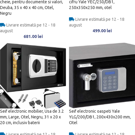
cheie, pentru documente si valori,
cifru Yale YEC/250/DB1,
Deuba, 35 x 40 x 40 cm, Otel,
250x350x250 mm, otel
Negru
Livrare estimată pe 12 - 18
Livrare estimată pe 12 - 18
august
august
499.00
lei
681.00
lei
Seif electronic mobilier, Usa de 3.2
Seif electronic oaspeti Yale
mm, Large, Otel, Negru, 31 x 20 x
YLG/200/DB1, 200x430x200 mm,
20 cm, inclusiv baterii
Otel
Livrare estimată pe 12 - 18
Livrare estimată pe 12 - 18