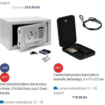
august
550.00
lei
629.00
lei
-22%
HOT
Caseta bani pentru bancnote si
HOT
monede, Relaxdays, 5 x 17 x 25 cm
Seif valori/inchidere electronica
Livrare estimată pe 12 - 18
+cheie, 31x20x20cm, usa 3.2mm,
august
Deuba
119.00
lei
Livrare estimată pe 12 - 18