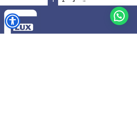
1
2
3
→
Str. Cucutei, Nr. 2, Roman, Județul Neamț
Telefon: +4 0741745813
Email: contact@fluxshop.ro
SUPORT
Modalități de plată
Transport și livrare
Protecția consumatorului
Formular de retur
Formular de retragere din Contract