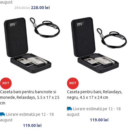
august
228.00
lei
294.00
lei
HOT
HOT
Caseta bani pentru bancnote si
Caseta pentru bani, Relaxdays,
monede, Relaxdays, 5.5 x 17 x 25
negru, 4.5 x 17 x 24 cm
cm
Livrare estimată pe 12 - 18
Livrare estimată pe 12 - 18
august
august
119.00
lei
119.00
lei