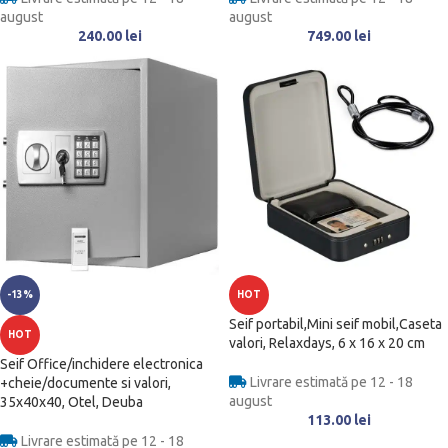
august
august
240.00
lei
749.00
lei
-13%
HOT
Seif portabil,Mini seif mobil,Caseta
HOT
valori, Relaxdays, 6 x 16 x 20 cm
Seif Office/inchidere electronica
Livrare estimată pe 12 - 18
+cheie/documente si valori,
august
35x40x40, Otel, Deuba
113.00
lei
Livrare estimată pe 12 - 18