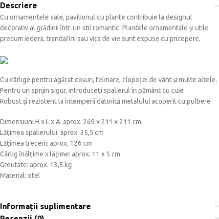
Descriere
Cu ornamentele sale, pavilionul cu plante contribuie la designul
decorativ al grădinii într-un stil romantic. Plantele ornamentale și utile
precum iedera, trandafirii sau vița de vie sunt expuse cu pricepere.
Cu cârlige pentru agățat coșuri, felinare, clopoței de vânt și multe altele.
Pentru un sprijin sigur, introduceți spalierul în pământ cu cuie
Robust și rezistent la intemperii datorită metalului acoperit cu pulbere
Dimensiuni H x L x A: aprox. 269 ​​x 211 x 211 cm
Lățimea spalierului: aprox. 35,5 cm
Lățimea trecerii: aprox. 126 cm
Cârlig înălțime x lățime: aprox. 11 x 5 cm
Greutate: aprox. 13,5 kg
Material: otel
Informații suplimentare
Recenzii (0)