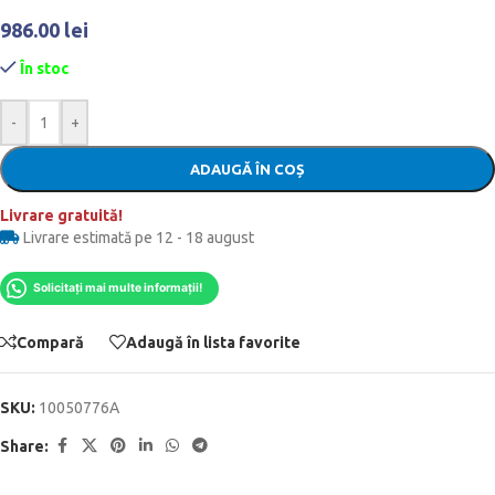
986.00
lei
În stoc
-
+
ADAUGĂ ÎN COȘ
Livrare gratuită!
Livrare estimată pe 12 - 18 august
Solicitați mai multe informații!
Compară
Adaugă în lista favorite
SKU:
10050776A
Share: