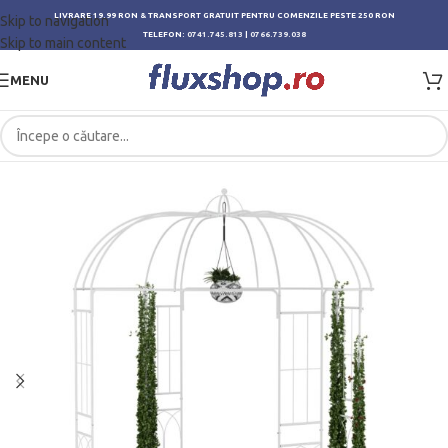
LIVRARE 19.99 RON & TRANSPORT GRATUIT PENTRU COMENZILE PESTE 250 RON
Skip to navigation
TELEFON:
0741.745.813
|
0766.739.038
Skip to main content
MENU