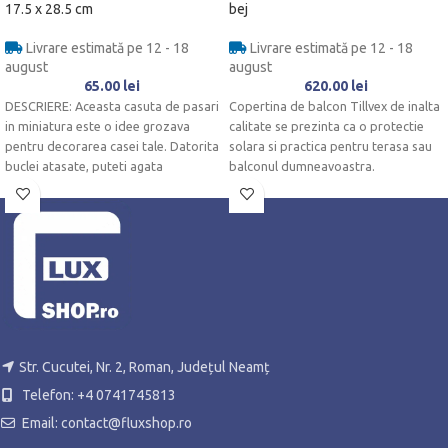
17.5 x 28.5 cm
bej
Livrare estimată pe 12 - 18
Livrare estimată pe 12 - 18
august
august
65.00
lei
620.00
lei
DESCRIERE: Aceasta casuta de pasari
Copertina de balcon Tillvex de inalta
in miniatura este o idee grozava
calitate se prezinta ca o protectie
pentru decorarea casei tale. Datorita
solara si practica pentru terasa sau
buclei atasate, puteti agata
balconul dumneavoastra.
Str. Cucutei, Nr. 2, Roman, Județul Neamț
Telefon: +4 0741745813
Email: contact@fluxshop.ro