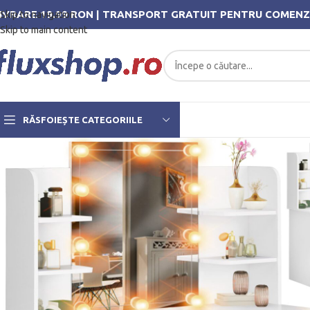
IVRARE 19.99 RON | TRANSPORT GRATUIT PENTRU COMENZ
Skip to navigation
Skip to main content
RĂSFOIEȘTE CATEGORIILE