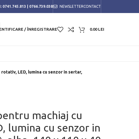
:
0741.745.813
|
0766.739.038
NEWSLETTER
CONTACT
ENTIFICARE / ÎNREGISTRARE
0.00
LEI
rotativ, LED, lumina cu senzor in sertar,
pentru machiaj cu
D, lumina cu senzor in