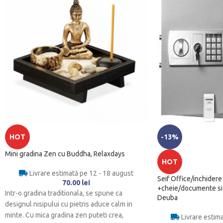
HOT
-13%
Mini gradina Zen cu Buddha, Relaxdays
HOT
Livrare estimată pe 12 - 18 august
Seif Office/inchidere
70.00
lei
+cheie/documente si 
Intr-o gradina traditionala, se spune ca
Deuba
designul nisipului cu pietris aduce calm in
minte. Cu mica gradina zen puteti crea,
Livrare estim