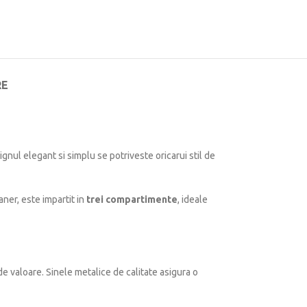
RE
ignul elegant si simplu se potriveste oricarui stil de
aner, este impartit in
trei compartimente
, ideale
de valoare. Sinele metalice de calitate asigura o