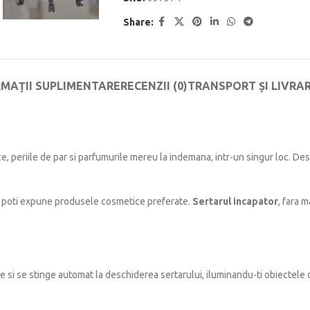
Share:
RMAȚII SUPLIMENTARE
RECENZII (0)
TRANSPORT ȘI LIVRA
ce, periile de par si parfumurile mereu la indemana, intr-un singur loc. Des
ti poti expune produsele cosmetice preferate.
Sertarul incapator
, fara m
de si se stinge automat la deschiderea sertarului, iluminandu-ti obiectele 