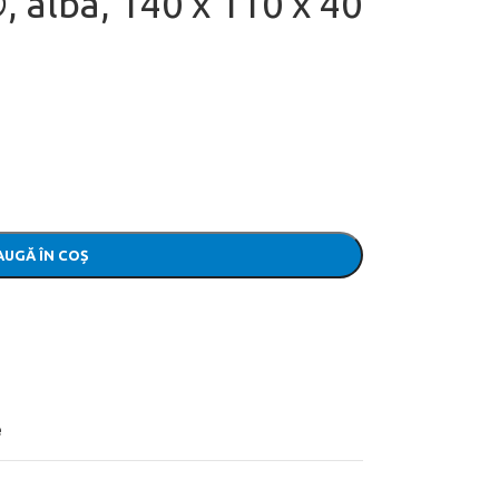
 alba, 140 x 110 x 40
UGĂ ÎN COȘ
e