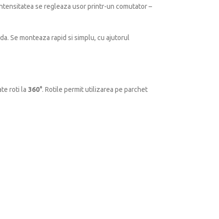
i intensitatea se regleaza usor printr-un comutator –
eda. Se monteaza rapid si simplu, cu ajutorul
te roti la
360°
. Rotile permit utilizarea pe parchet