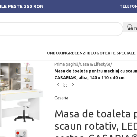
ILE PESTE 250 RON
TELEFON
AUT
UNBOXING
RECENZII
BLOG
OFERTE SPECIALE
Prima pagină
/
Casa & Lifestyle
/
Masa de toaleta pentru machiaj cu scaun 
CASARIA®, alba, 140 x 110 x 40 cm
Casaria
Masa de toaleta 
scaun rotativ, LE