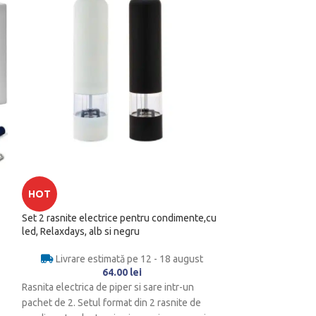
HOT
HOT
Set 2 rasnite electrice pentru condimente,cu
Set cocktail 9 pie
led, Relaxdays, alb si negru
bambus
Livrare estimată pe 12 - 18 august
Livrare es
64.00
lei
Rasnita electrica de piper si sare intr-un
Set cocktail Setul
pachet de 2. Setul format din 2 rasnite de
elemente: 1 x agita