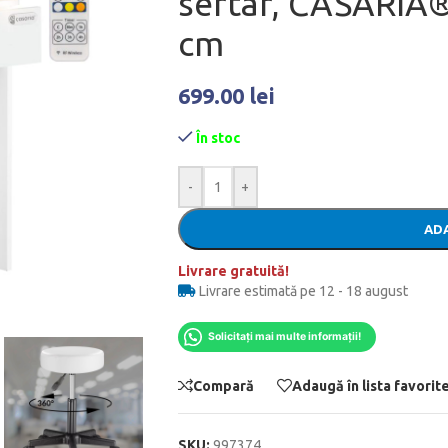
sertar, CASARIA®,
cm
699.00
lei
În stoc
-
+
ADA
Livrare gratuită!
Livrare estimată pe 12 - 18 august
Solicitați mai multe informații!
Compară
Adaugă în lista favorit
SKU:
997374