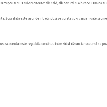
 10 trepte si cu
3 culori
diferite: alb cald, alb natural si alb rece. Lumina s
ita. Suprafata este usor de intretinut si se curata cu o carpa moale si um
ltimea scaunului este reglabila continuu intre
46 si 60 cm
, iar scaunul se poa