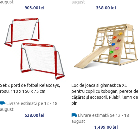
august
august
903.00
lei
358.00
lei
Set 2 porti de fotbal Relaxdays,
Loc de joaca si gimnastica XL
rosu, 110 x 150 x 75 cm
pentru copii cu tobogan, perete de
cățărat și accesorii, Pliabil, lemn de
pin
Livrare estimată pe 12 - 18
august
638.00
lei
Livrare estimată pe 12 - 18
august
1,499.00
lei