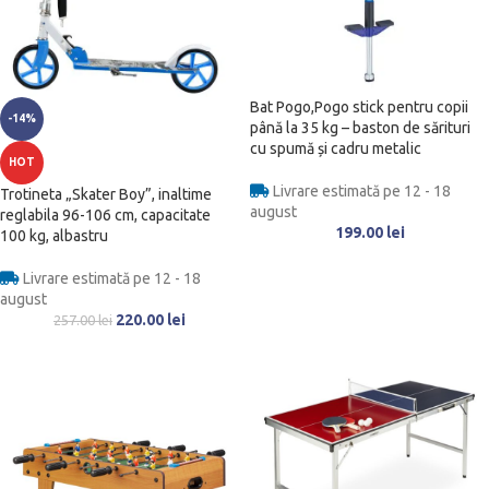
Bat Pogo,Pogo stick pentru copii
-14%
până la 35 kg – baston de sărituri
cu spumă și cadru metalic
HOT
Livrare estimată pe 12 - 18
Trotineta „Skater Boy”, inaltime
august
reglabila 96-106 cm, capacitate
199.00
lei
100 kg, albastru
Livrare estimată pe 12 - 18
august
220.00
lei
257.00
lei