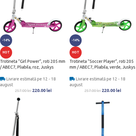
-14%
-14%
HOT
HOT
Trotineta ”Girl Power”, roti 205 mm
Trotineta ”Soccer Player”, roti 205
/ ABEC7, Pliabila, roz, Juskys
mm / ABEC7, Pliabila, verde, Juskys
Livrare estimată pe 12 - 18
Livrare estimată pe 12 - 18
august
august
220.00
lei
220.00
lei
257.00
lei
257.00
lei