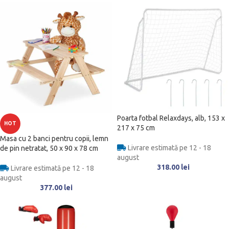
Poarta fotbal Relaxdays, alb, 153 x
HOT
217 x 75 cm
Masa cu 2 banci pentru copii, lemn
Livrare estimată pe 12 - 18
de pin netratat, 50 x 90 x 78 cm
august
318.00
lei
Livrare estimată pe 12 - 18
august
377.00
lei