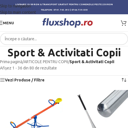
LIVRARE 19.99 RON & TRANSPORT GRATUIT PENTRU COMENZILE PESTE 250 RON
Skip to navigation
TELEFON:
0741.745.813
|
0766.739.038
Skip to main content
MENU
Sport & Activitati Copii
Prima pagină
/
ARTICOLE PENTRU COPII
/
Sport & Activitati Copii
Afișez 1 - 36 din 80 de rezultate
Vezi Produse / Filtre