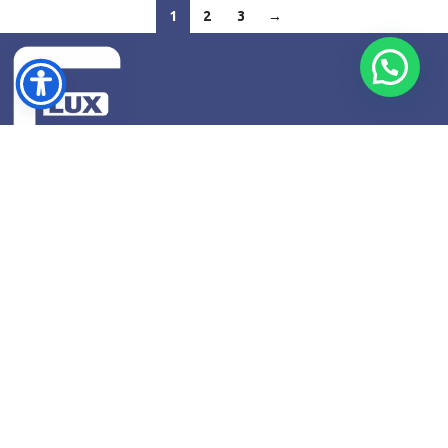
1
2
3
→
Str. Cucutei, Nr. 2, Roman, Județul Neamț
Telefon: +4 0741745813
Email: contact@fluxshop.ro
SUPORT
Modalități de plată
Transport și livrare
Protecția consumatorului
Formular de retur
Formular de retragere din Contract