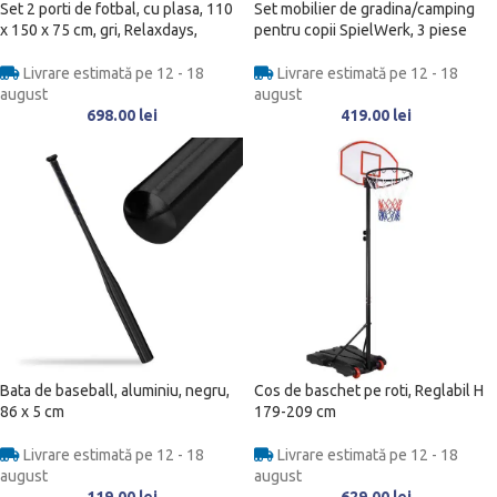
Set 2 porti de fotbal, cu plasa, 110
Set mobilier de gradina/camping
x 150 x 75 cm, gri, Relaxdays,
pentru copii SpielWerk, 3 piese
Livrare estimată pe 12 - 18
Livrare estimată pe 12 - 18
august
august
698.00
lei
419.00
lei
Bata de baseball, aluminiu, negru,
Cos de baschet pe roti, Reglabil H
86 x 5 cm
179-209 cm
Livrare estimată pe 12 - 18
Livrare estimată pe 12 - 18
august
august
119.00
lei
629.00
lei