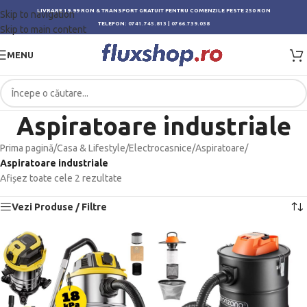
LIVRARE 19.99 RON & TRANSPORT GRATUIT PENTRU COMENZILE PESTE 250 RON
Skip to navigation
TELEFON:
0741.745.813
|
0766.739.038
Skip to main content
MENU
Aspiratoare industriale
Prima pagină
/
Casa & Lifestyle
/
Electrocasnice
/
Aspiratoare
/
Aspiratoare industriale
Afișez toate cele 2 rezultate
Vezi Produse / Filtre