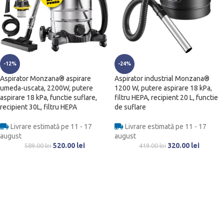
-12%
-24%
Aspirator Monzana® aspirare
Aspirator industrial Monzana®
umeda-uscata, 2200W, putere
1200 W, putere aspirare 18 kPa,
aspirare 18 kPa, functie suflare,
filtru HEPA, recipient 20 L, functie
recipient 30L, filtru HEPA
de suflare
Livrare estimată pe 11 - 17
Livrare estimată pe 11 - 17
august
august
520.00
lei
320.00
lei
589.00
lei
419.00
lei