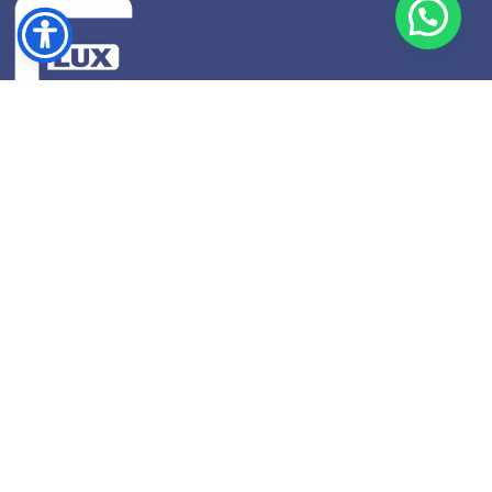
Str. Cucutei, Nr. 2, Roman, Județul Neamț
Telefon: +4 0741745813
Email: contact@fluxshop.ro
SUPORT
Modalități de plată
Transport și livrare
Protecția consumatorului
Formular de retur
Formular de retragere din Contract