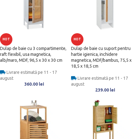
HOT
HOT
Dulap de baie cu 3 compartimente,
Dulap de baie cu suport pentru
raft flexibil, usa magnetica,
hartie igienica, inchidere
alb/maro, MDF, 96,5 x 30 x 30 cm
magnetica, MDF/bambus, 75,5 x
18,5 x 18,5 cm
Livrare estimată pe 11 - 17
august
Livrare estimată pe 11 - 17
360.00
lei
august
239.00
lei