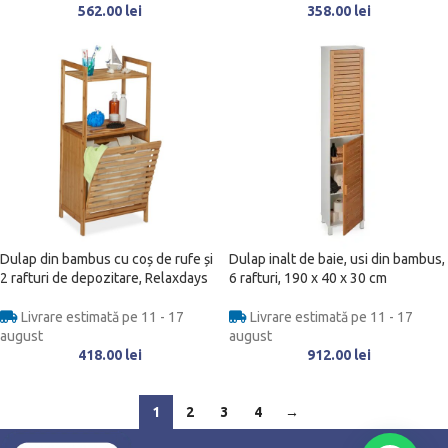
562.00
lei
358.00
lei
Dulap din bambus cu coș de rufe și
Dulap inalt de baie, usi din bambus,
2 rafturi de depozitare, Relaxdays
6 rafturi, 190 x 40 x 30 cm
Livrare estimată pe 11 - 17
Livrare estimată pe 11 - 17
august
august
418.00
lei
912.00
lei
1
2
3
4
→