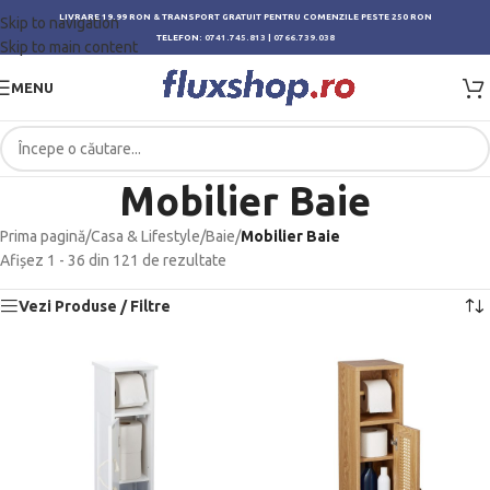
LIVRARE 19.99 RON & TRANSPORT GRATUIT PENTRU COMENZILE PESTE 250 RON
Skip to navigation
TELEFON:
0741.745.813
|
0766.739.038
Skip to main content
MENU
Mobilier Baie
Prima pagină
/
Casa & Lifestyle
/
Baie
/
Mobilier Baie
Afișez 1 - 36 din 121 de rezultate
Vezi Produse / Filtre