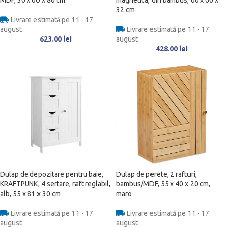
MDF, 30 x 60 x 80 cm
magnetica, din bambus, 60 x 60 x
32 cm
Livrare estimată pe 11 - 17
august
Livrare estimată pe 11 - 17
623.00
lei
august
428.00
lei
Dulap de depozitare pentru baie,
Dulap de perete, 2 rafturi,
KRAFTPUNK, 4 sertare, raft reglabil,
bambus/MDF, 55 x 40 x 20 cm,
alb, 55 x 81 x 30 cm
maro
Livrare estimată pe 11 - 17
Livrare estimată pe 11 - 17
august
august