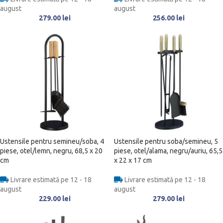
august
august
279.00
lei
256.00
lei
Ustensile pentru semineu/soba, 4
Ustensile pentru soba/semineu, 5
piese, otel/lemn, negru, 68,5 x 20
piese, otel/alama, negru/auriu, 65,5
cm
x 22 x 17 cm
Livrare estimată pe 12 - 18
Livrare estimată pe 12 - 18
august
august
229.00
lei
279.00
lei