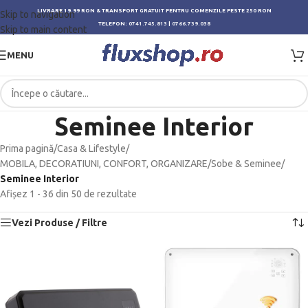
LIVRARE 19.99 RON & TRANSPORT GRATUIT PENTRU COMENZILE PESTE 250 RON
Skip to navigation
TELEFON:
0741.745.813
|
0766.739.038
Skip to main content
MENU
Seminee Interior
Prima pagină
/
Casa & Lifestyle
/
MOBILA, DECORATIUNI, CONFORT, ORGANIZARE
/
Sobe & Seminee
/
Seminee Interior
Afișez 1 - 36 din 50 de rezultate
Vezi Produse / Filtre