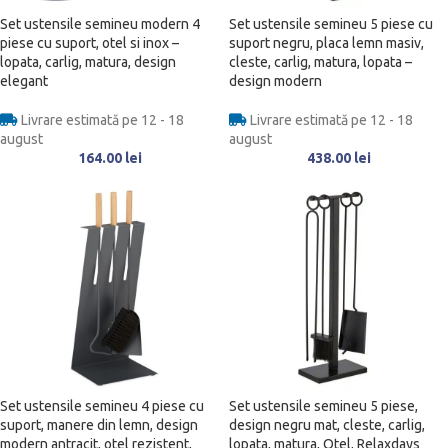
Set ustensile semineu modern 4
Set ustensile semineu 5 piese cu
piese cu suport, otel si inox –
suport negru, placa lemn masiv,
lopata, carlig, matura, design
cleste, carlig, matura, lopata –
elegant
design modern
Livrare estimată pe 12 - 18
Livrare estimată pe 12 - 18
august
august
164.00
lei
438.00
lei
Set ustensile semineu 4 piese cu
Set ustensile semineu 5 piese,
suport, manere din lemn, design
design negru mat, cleste, carlig,
modern antracit, otel rezistent,
lopata, matura, Otel, Relaxdays