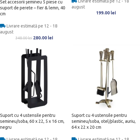
Livrare estimată pe 12 - 18
Set accesorii șemineu 5 piese cu
august
suport de perete – fier & lemn, 40
199.00
lei
cm
Livrare estimată pe 12 - 18
august
280.00
lei
348.00
lei
Suport cu 4 ustensile pentru
Suport cu 4 ustensile pentru
semineu/soba, 60 x 22, 5 x 16 cm,
semineu/soba, otel/plastic, auriu,
negru
64 x 22 x 20 cm
Livrare estimată pe 12 - 18
Livrare estimată pe 12 - 18