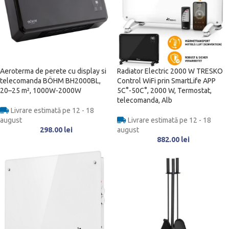
Aeroterma de perete cu display si
Radiator Electric 2000 W TRESKO
telecomanda BÖHM BH2000BL,
Control WiFi prin SmartLife APP
20–25 m², 1000W-2000W
5C°-50C°, 2000 W, Termostat,
telecomanda, Alb
Livrare estimată pe 12 - 18
august
Livrare estimată pe 12 - 18
298.00
lei
august
882.00
lei