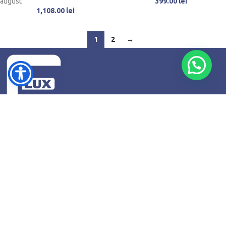
august
399.00
lei
1,108.00
lei
1
2
→
Str. Cucutei, Nr. 2, Roman, Județul Neamț
Telefon: +4 0741745813
Email: contact@fluxshop.ro
SUPORT
Modalități de plată
Transport și livrare