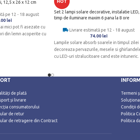
HOT
i, 12,5 x 26 x 12 cm
Set 2 lampi solare decorative, instalatie LED,
ată pe 12 - 18 august
timp de iluminare maxim 6 pana la 8 ore
.00
lei
ai mici pot fi asezate cu
Livrare estimată pe 12 - 18 august
lori din lemn acoperite cu
74.00
lei
Lampile solare absorb soarele in timpul zilei 
decoreaza pervazurile, mesele si ghirlandel
cu LED-uri stralucitoare cand este intuneric.
Sunt
PORT
INFORM
ități de plată
Termeni și
port și livrare
Soluționar
ecția consumatorului
Condiții 
ular de retur
Politica C
ular de retragere din Contract
Politica 