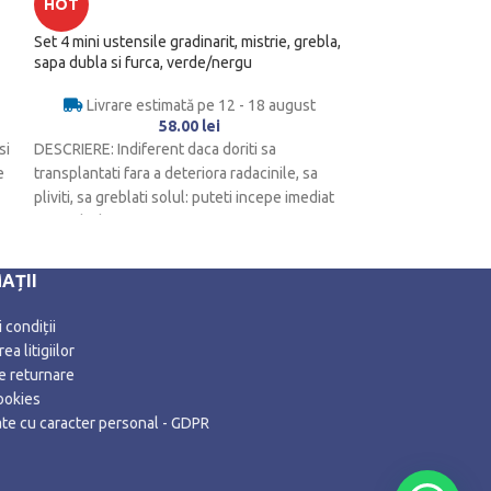
HOT
HOT
Set 4 mini ustensile gradinarit, mistrie, grebla,
Set distribuitoare
sapa dubla si furca, verde/nergu
plantelor automat,
de pana la 2 sapta
Livrare estimată pe 12 - 18 august
58.00
lei
Livrare es
si
DESCRIERE: Indiferent daca doriti sa
Deja astepti cu ne
e
transplantati fara a deteriora radacinile, sa
sau un weekend lun
pliviti, sa greblati solul: puteti incepe imediat
strainatate? De n
cu uneltele
AȚII
 condiții
ea litigiilor
de returnare
ookies
date cu caracter personal - GDPR