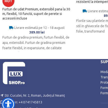
HOT
rezistent la intemperi
Furtun de udat Premium, extensibil pana la 30
Livrare estim
m, flexibil, 10 functii, suport de perete si
89
accesorii incluse
Florile sau plantele m
stil in ghivecele de f
Livrare estimată pe 12 - 18 august
folie, transformand
389.00
lei
Furtun de gradina premium, furtun flexibil, de
apa, extensibil. Furtun de gradina premium
foarte flexibil, in expansiune, de calitate
profesionala,
SU
Modal
Trans
Prot
Form
Form
Str. Cucutei, Nr. 2, Roman, Județul Neamț
Telefon: +4 0741745813