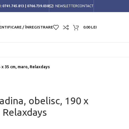
:
0741.745.813
|
0766.739.038
NEWSLETTER
CONTACT
ENTIFICARE / ÎNREGISTRARE
0.00
LEI
35 x 35 cm, maro, Relaxdays
adina, obelisc, 190 x
, Relaxdays