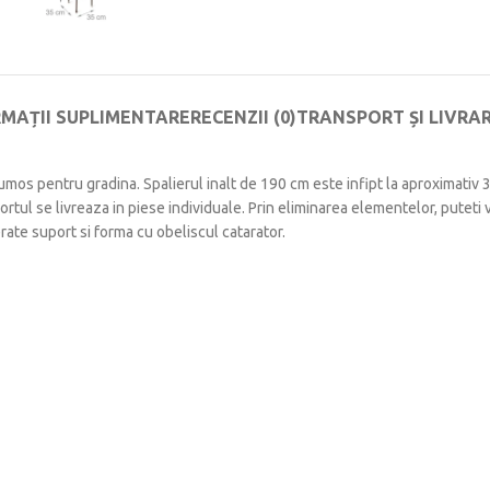
RMAȚII SUPLIMENTARE
RECENZII (0)
TRANSPORT ȘI LIVRA
rumos pentru gradina. Spalierul inalt de 190 cm este infipt la aproximativ
ul se livreaza in piese individuale. Prin eliminarea elementelor, puteti v
te suport si forma cu obeliscul catarator.