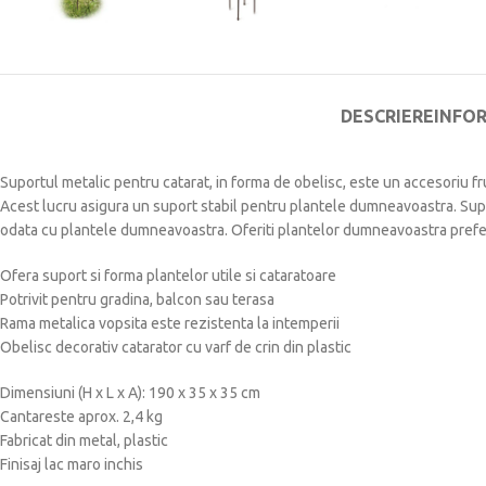
DESCRIERE
INFO
Suportul metalic pentru catarat, in forma de obelisc, este un accesoriu f
Acest lucru asigura un suport stabil pentru plantele dumneavoastra. Suport
odata cu plantele dumneavoastra. Oferiti plantelor dumneavoastra prefera
Ofera suport si forma plantelor utile si cataratoare
Potrivit pentru gradina, balcon sau terasa
Rama metalica vopsita este rezistenta la intemperii
Obelisc decorativ catarator cu varf de crin din plastic
Dimensiuni (H x L x A): 190 x 35 x 35 cm
Cantareste aprox. 2,4 kg
Fabricat din metal, plastic
Finisaj lac maro inchis