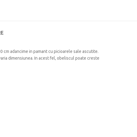
RE
 30 cm adancime in pamant cu picioarele sale ascutite.
aria dimensiunea. In acest fel, obeliscul poate creste