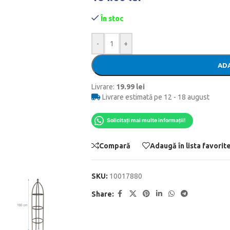
În stoc
-
+
ADA
Livrare:
19.99 lei
Livrare estimată pe 12 - 18 august
Solicitați mai multe informații!
Compară
Adaugă în lista favorit
SKU:
10017880
Share: