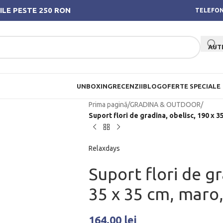
ILE PESTE 250 RON
TELEFON
AUT
UNBOXING
RECENZII
BLOG
OFERTE SPECIALE
Prima pagină
/
GRADINA & OUTDOOR
/
Suport flori de gradina, obelisc, 190 x 
Relaxdays
Suport flori de gr
35 x 35 cm, maro
164.00
lei