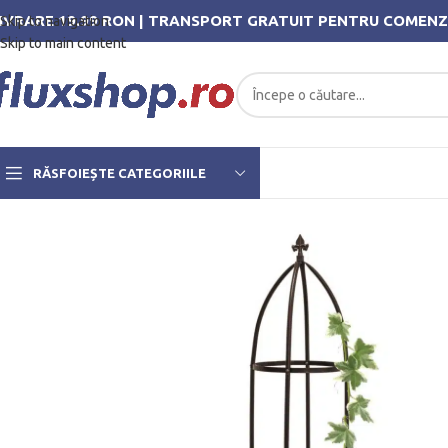
IVRARE 19.99 RON | TRANSPORT GRATUIT PENTRU COMENZ
Skip to navigation
Skip to main content
RĂSFOIEȘTE CATEGORIILE