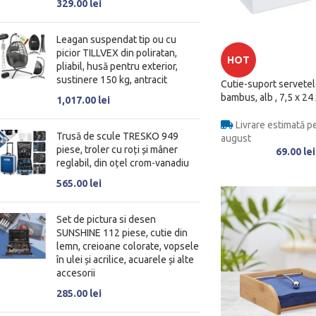
329.00
lei
Leagan suspendat tip ou cu
picior TILLVEX din poliratan,
HOT
pliabil, husă pentru exterior,
sustinere 150 kg, antracit
Cutie-suport servetel
bambus, alb , 7,5 x 24
1,017.00
lei
Livrare estimată pe
Trusă de scule TRESKO 949
august
piese, troler cu roți și mâner
69.00
lei
reglabil, din oțel crom-vanadiu
565.00
lei
Set de pictura si desen
SUNSHINE 112 piese, cutie din
lemn, creioane colorate, vopsele
în ulei și acrilice, acuarele și alte
accesorii
285.00
lei