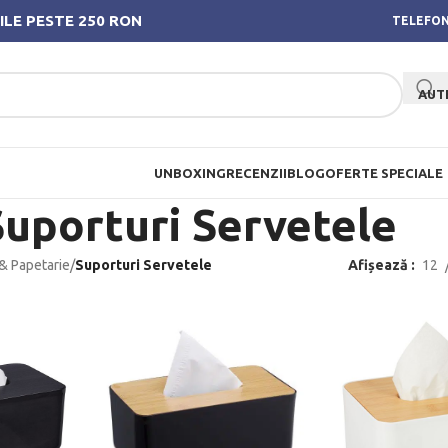
ILE PESTE 250 RON
TELEFON
AUT
UNBOXING
RECENZII
BLOG
OFERTE SPECIALE
Suporturi Servetele
 & Papetarie
/
Suporturi Servetele
Afișează
12