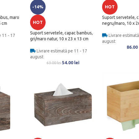
-14%
HOT
mbus, maro
Suport servetele, 
HOT
5 cm
negru/maro, 10 x 2
Suport servetele, capac bambus,
 11 - 17
Livrare estimată
gri/maro natur, 10 x 23 x 13 cm
august
86.00
Livrare estimată pe 11 - 17
august
54.00
lei
63.00
lei