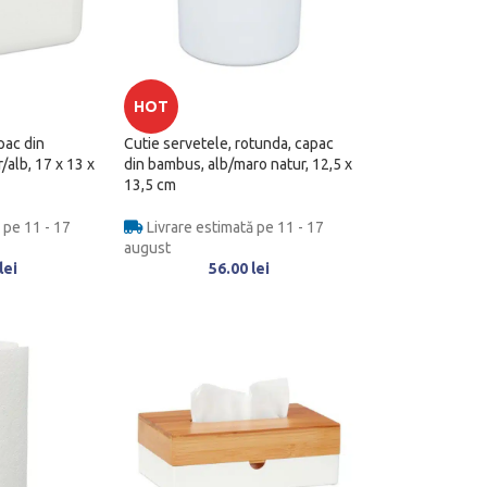
HOT
pac din
Cutie servetele, rotunda, capac
/alb, 17 x 13 x
din bambus, alb/maro natur, 12,5 x
13,5 cm
 pe 11 - 17
Livrare estimată pe 11 - 17
august
lei
56.00
lei