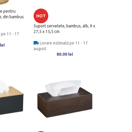
ie pentru
HOT
or, din bambus
Suport servetele, bambus, alb, 9 x
27,5 x 15,5 cm
 pe 11 - 17
Livrare estimată pe 11 - 17
lei
august
80.00
lei