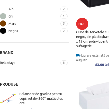
Alb
2
Gri
1
Maro
5
HOT
Negru
2
Cutie de servetele cu
negru, din plastic/ba
x 13 cm, potrivit pentr
sufragerie
BRAND
Livrare estimată pe
august
Relaxdays
8
83.00
lei
PRODUSE
Balansoar de gradina pentru
copii, rotativ 360°, multicolor,
otel