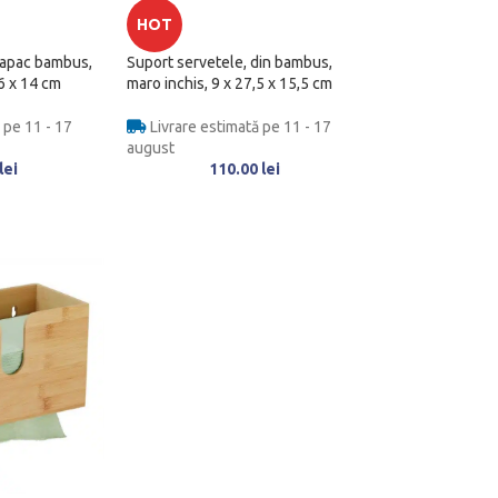
HOT
capac bambus,
Suport servetele, din bambus,
6 x 14 cm
maro inchis, 9 x 27,5 x 15,5 cm
 pe 11 - 17
Livrare estimată pe 11 - 17
august
lei
110.00
lei