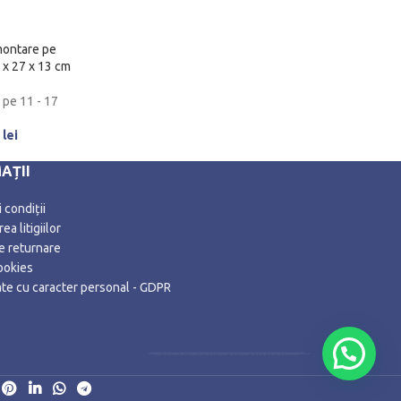
montare pe
 x 27 x 13 cm
 pe 11 - 17
0
lei
AȚII
 condiții
ea litigiilor
de returnare
ookies
date cu caracter personal - GDPR
Ai nevoie de ajutor?