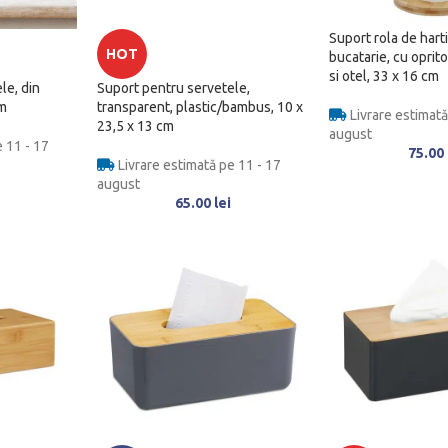
Suport rola de hart
HOT
bucatarie, cu oprit
si otel, 33 x 16 cm
le, din
Suport pentru servetele,
cm
transparent, plastic/bambus, 10 x
Livrare estimată
23,5 x 13 cm
august
 11 - 17
75.00
Livrare estimată pe 11 - 17
august
65.00
lei