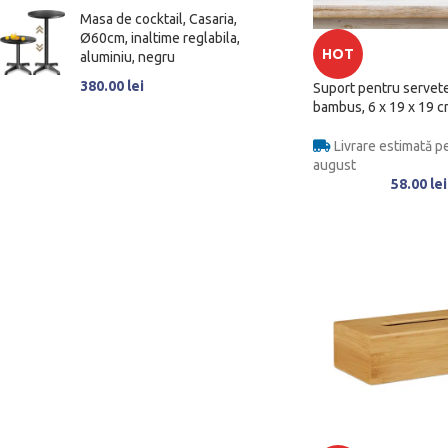
Masa de cocktail, Casaria,
Ø60cm, inaltime reglabila,
HOT
aluminiu, negru
380.00
lei
Suport pentru servete
bambus, 6 x 19 x 19 
Livrare estimată pe
august
58.00
lei