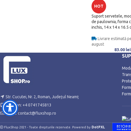
HOT
Suport servetele, mo
de paulownia, forma c
inchis, 14 x 14 x 16.5
Livrare estimată pe
august
83.00
lei
SU
Modal
Trans
Prot
Form
Form
Str. Cucutei, Nr. 2, Roman, Județul Neamț
Telefon: +4 0741745813
Email: contact@fluxshop.ro
DotPXL
FluxShop 2021 - Toate drepturile rezervate. Powered by