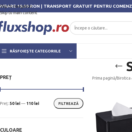
IVRARE 19.99 RON | TRANSPORT GRATUIT PENTRU COMENZ
Skip to navigation
Skip to main content
RĂSFOIEȘTE CATEGORIILE
PREȚ
Prima pagină
/
Birotica
Preț:
50 lei
—
110 lei
FILTREAZĂ
CULOARE