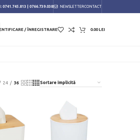
:
0741.745.813
|
0766.739.038
NEWSLETTER
CONTACT
ENTIFICARE / ÎNREGISTRARE
0.00
LEI
24
36