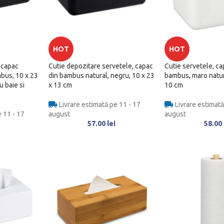
HOT
HOT
 capac
Cutie depozitare servetele, capac
Cutie servetele, ca
mbus, 10 x 23
din bambus natural, negru, 10 x 23
bambus, maro natur
u baie si
x 13 cm
10 cm
Livrare estimată pe 11 - 17
Livrare estimată
 11 - 17
august
august
57.00
lei
58.00