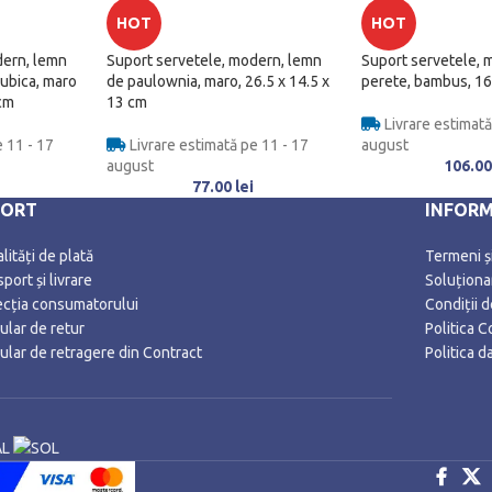
HOT
HOT
dern, lemn
Suport servetele, modern, lemn
Suport servetele, 
ubica, maro
de paulownia, maro, 26.5 x 14.5 x
perete, bambus, 16
 cm
13 cm
Livrare estimată
 11 - 17
Livrare estimată pe 11 - 17
august
august
106.0
77.00
lei
PORT
INFORM
ități de plată
Termeni și
port și livrare
Soluționar
ecția consumatorului
Condiții 
ular de retur
Politica C
ular de retragere din Contract
Politica 