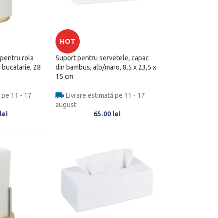
HOT
pentru rola
Suport pentru servetele, capac
 bucatarie, 28
din bambus, alb/maro, 8,5 x 23,5 x
15 cm
 pe 11 - 17
Livrare estimată pe 11 - 17
august
lei
65.00
lei