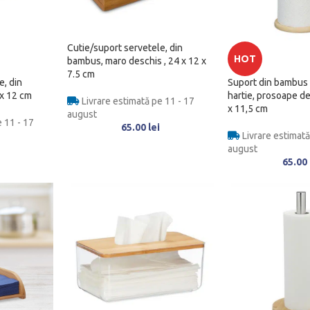
Cutie/suport servetele, din
HOT
bambus, maro deschis , 24 x 12 x
7.5 cm
e, din
Suport din bambus 
 x 12 cm
hartie, prosoape de
Livrare estimată pe 11 - 17
x 11,5 cm
august
 11 - 17
65.00
lei
Livrare estimată
august
65.00