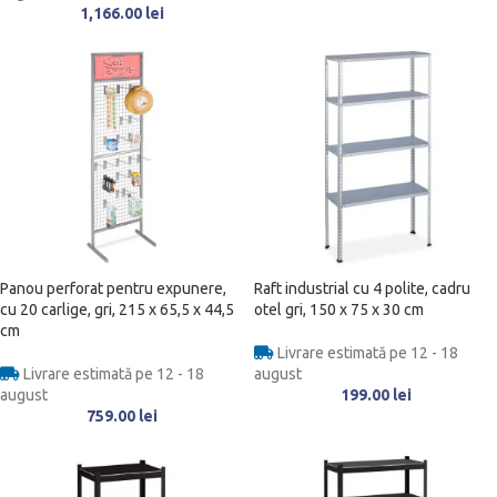
1,166.00
lei
Panou perforat pentru expunere,
Raft industrial cu 4 polite, cadru
cu 20 carlige, gri, 215 x 65,5 x 44,5
otel gri, 150 x 75 x 30 cm
cm
Livrare estimată pe 12 - 18
Livrare estimată pe 12 - 18
august
august
199.00
lei
759.00
lei