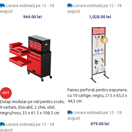
Livrare estimată pe 12 - 18
Livrare estimată pe 12 - 18
august
august
944.00
lei
1,028.00
lei
Panou perforat pentru expunere,
HOT
cu 10 carlige, negru, 215 x 65,5 x
44,5 cm
Dulap modular pe roti pentru scule,
9 sertare, blocabil, 2 chei, otel,
Livrare estimată pe 12 - 18
negru/rosu, 33 x 61.5 x 108.5 cm
august
679.00
lei
Livrare estimată pe 12 - 18
august