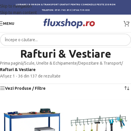
LIVRARE 19.99 RON & TRANSPORT GRATUIT PENTRU COMENZILE PESTE 250 RON
Skip to navigation
TELEFON:
0741.745.813
|
0766.739.038
Skip to main content
MENU
Rafturi & Vestiare
Prima pagină
/
Scule, Unelte & Echipamente
/
Depozitare & Transport
/
Rafturi & Vestiare
Afișez 1 - 36 din 137 de rezultate
Vezi Produse / Filtre