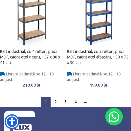
Raft industrial, cu 4 rafturi, placi
Raft industrial, cu 5 rafturi, placi
MDF, cadru otel negru, 157 x 80 x
MDF, cadru otel albastru, 150 x 75
41 cm
x 30 cm
Livrare estimată pe 12 - 18
Livrare estimată pe 12 - 18
august
august
219.00
lei
199.00
lei
1
2
3
4
→