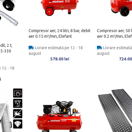
Compresor aer, 24 litri, 8 bar, debit
Compresor aer, 50 li
aer 0.15 m³/min, Elefant
aer 0.2 m³/min, Ele
il, 2 t,
Livrare estimată pe 12 - 18
Livrare estimată
135-330
august
august
578.00
lei
724.0
 12 - 18
i