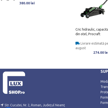
380.00
lei
Cric hidraulic, capacit
din otel, Procraft
Livrare estimată pe
august
274.00
le
SU
Modal
Trans
Prot
Form
Form
Str. Cucutei, Nr. 2, Roman, Județul Neamț