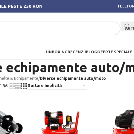
ILE PESTE 250 RON
TELEFON
AUT
UNBOXING
RECENZII
BLOG
OFERTE SPECIALE
e echipamente auto/
Unelte & Echipamente
/
Diverse echipamente auto/moto
36