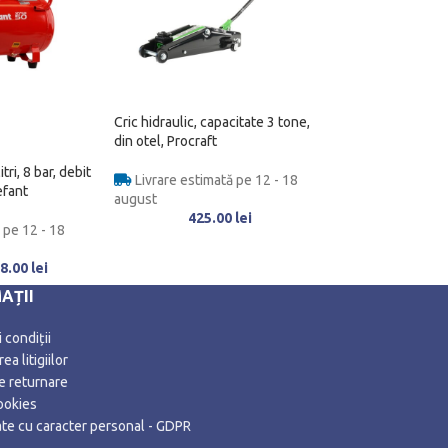
Cric hidraulic, capacitate 3 tone,
din otel, Procraft
tri, 8 bar, debit
Livrare estimată pe 12 - 18
efant
august
425.00
lei
 pe 12 - 18
8.00
lei
AȚII
 condiții
ea litigiilor
de returnare
ookies
date cu caracter personal - GDPR