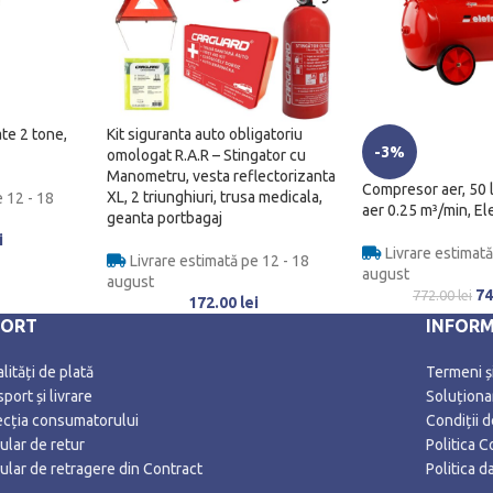
ate 2 tone,
Kit siguranta auto obligatoriu
-3%
omologat R.A.R – Stingator cu
Manometru, vesta reflectorizanta
Compresor aer, 50 li
XL, 2 triunghiuri, trusa medicala,
 12 - 18
aer 0.25 m³/min, El
geanta portbagaj
i
Livrare estimată
Livrare estimată pe 12 - 18
august
august
74
772.00
lei
172.00
lei
PORT
INFORM
ități de plată
Termeni și
port și livrare
Soluționar
ecția consumatorului
Condiții 
ular de retur
Politica C
ular de retragere din Contract
Politica 