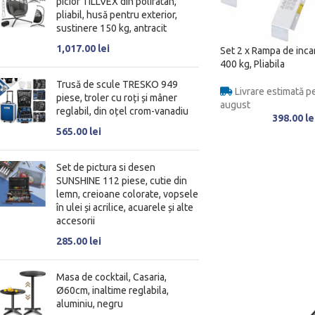
picior TILLVEX din poliratan,
pliabil, husă pentru exterior,
sustinere 150 kg, antracit
1,017.00
lei
Set 2 x Rampa de inca
400 kg, Pliabila
Trusă de scule TRESKO 949
Livrare estimată pe
piese, troler cu roți și mâner
august
reglabil, din oțel crom-vanadiu
398.00
le
565.00
lei
Set de pictura si desen
SUNSHINE 112 piese, cutie din
lemn, creioane colorate, vopsele
în ulei și acrilice, acuarele și alte
accesorii
285.00
lei
Masa de cocktail, Casaria,
Ø60cm, inaltime reglabila,
aluminiu, negru