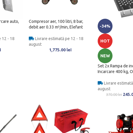
rcare auto,
Compresor aer, 100 litri, 8 bar,
-34%
debit aer 0.33 m³/min, Elefant
 12 - 18
Livrare estimată pe 12 - 18
HOT
august
i
1,775.00
lei
NEW
Set 2x Rampa de in
Incarcare 400 kg, O
Livrare estimată
august
245.
370.00
lei