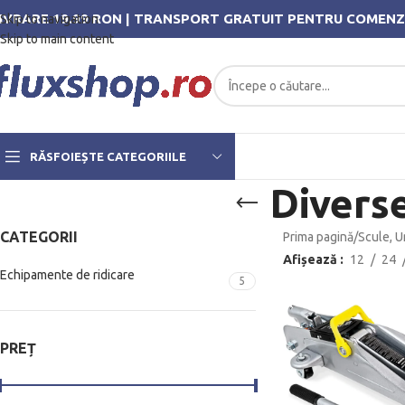
IVRARE 19.99 RON | TRANSPORT GRATUIT PENTRU COMENZ
Skip to navigation
Skip to main content
RĂSFOIEȘTE CATEGORIILE
Divers
CATEGORII
Prima pagină
/
Scule, 
Afișează
12
24
Echipamente de ridicare
5
PREȚ