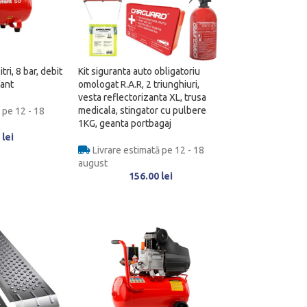
tri, 8 bar, debit
Kit siguranta auto obligatoriu
fant
omologat R.A.R, 2 triunghiuri,
vesta reflectorizanta XL, trusa
medicala, stingator cu pulbere
 pe 12 - 18
1KG, geanta portbagaj
0
lei
Livrare estimată pe 12 - 18
august
156.00
lei