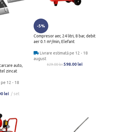
-5%
Compresor aer, 24 litri, 8 bar, debit
aer 0.1 m³/min, Elefant
Livrare estimată pe 12 - 18
august
598.00
lei
629.00
lei
carcare auto,
tel zincat
 pe 12 - 18
00
lei
set