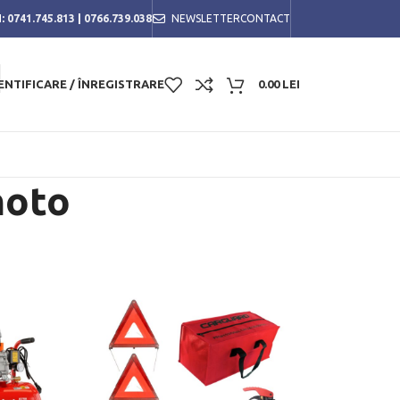
:
0741.745.813
|
0766.739.038
NEWSLETTER
CONTACT
ENTIFICARE / ÎNREGISTRARE
0.00
LEI
moto