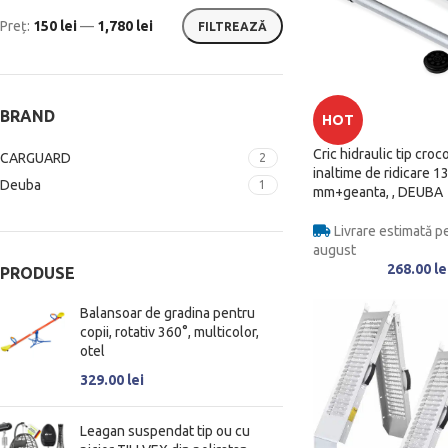
Preț:
150 lei
—
1,780 lei
FILTREAZĂ
BRAND
HOT
Cric hidraulic tip crocod
CARGUARD
2
inaltime de ridicare 
Deuba
1
mm+geanta, , DEUBA
Livrare estimată pe
august
268.00
le
PRODUSE
Balansoar de gradina pentru
copii, rotativ 360°, multicolor,
otel
329.00
lei
Leagan suspendat tip ou cu