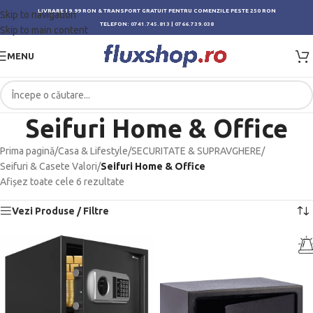
LIVRARE 19.99 RON & TRANSPORT GRATUIT PENTRU COMENZILE PESTE 250 RON
Skip to navigation
TELEFON:
0741.745.813
|
0766.739.038
Skip to main content
MENU
Seifuri Home & Office
Prima pagină
/
Casa & Lifestyle
/
SECURITATE & SUPRAVGHERE
/
Seifuri & Casete Valori
/
Seifuri Home & Office
Afișez toate cele 6 rezultate
Vezi Produse / Filtre