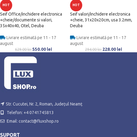
HOT
HOT
Seif Office/inchidere electronica
Seif valori/inchidere electronica
+cheie/documente si valori,
+cheie, 31x20x20cm, usa 3.2mm,
35x40x40, Otel, Deuba
Deuba
Livrare estimată pe 11 - 17
Livrare estimată pe 11 - 17
august
august
550.00
lei
228.00
lei
629.00
lei
294.00
lei
Str. Cucutei, Nr. 2, Roman, Județul Neamț
Telefon: +4 0741745813
Email: contact@fluxshop.ro
SUPORT