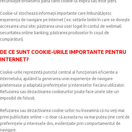
recunoaște browserul până când cookie-ul expiră sau este șters.
Cookie-ul stochează informații importante care îmbunătățesc
experiența de navigare pe Internet ( ex: setările limbii în care se dorește
accesarea unui site; păstrarea unui user logat în contul de webmail;
securitatea online banking; păstrarea produselor în coșul de
cumpărături).
DE CE SUNT COOKIE-URILE IMPORTANTE PENTRU
INTERNET?
Cookie-urile reprezintă punctul central al funcționării eficiente a
Internetului, ajutând la generarea unei experiențe de navigare
prietenoase și adaptată preferințelor și intereselor fiecărui utilizator.
Refuzarea sau dezactivarea cookieurilor poate face unele site-uri
imposibil de folosit.
Refuzarea sau dezactivarea cookie-urilor nu înseamnă că nu veți mai
primi publicitate online – ci doar că aceasta nu va mai putea ține cont de
preferințele și interesele dvs, evidențiate prin comportamentul de
navigare.