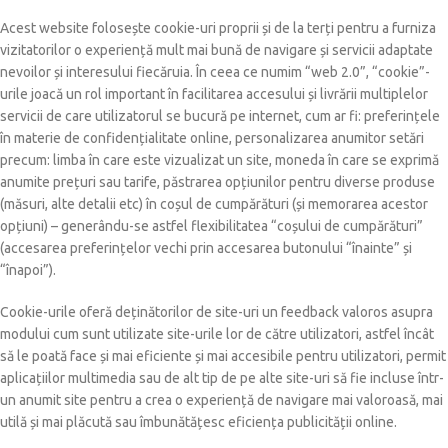
Acest website folosește cookie-uri proprii și de la terți pentru a furniza
vizitatorilor o experiență mult mai bună de navigare și servicii adaptate
nevoilor și interesului fiecăruia. În ceea ce numim “web 2.0”, “cookie”-
urile joacă un rol important în facilitarea accesului și livrării multiplelor
servicii de care utilizatorul se bucură pe internet, cum ar fi: preferințele
în materie de confidențialitate online, personalizarea anumitor setări
precum: limba în care este vizualizat un site, moneda în care se exprimă
anumite prețuri sau tarife, păstrarea opțiunilor pentru diverse produse
(măsuri, alte detalii etc) în coșul de cumpărături (și memorarea acestor
opțiuni) – generându-se astfel flexibilitatea “coșului de cumpărături”
(accesarea preferințelor vechi prin accesarea butonului “înainte” și
“înapoi”).
Cookie-urile oferă deținătorilor de site-uri un feedback valoros asupra
modului cum sunt utilizate site-urile lor de către utilizatori, astfel încât
să le poată face și mai eficiente și mai accesibile pentru utilizatori, permit
aplicațiilor multimedia sau de alt tip de pe alte site-uri să fie incluse într-
un anumit site pentru a crea o experiență de navigare mai valoroasă, mai
utilă și mai plăcută sau îmbunătățesc eficiența publicității online.