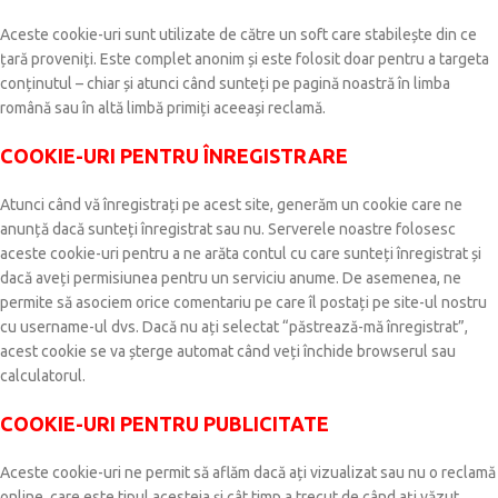
Aceste cookie-uri sunt utilizate de către un soft care stabilește din ce
țară proveniți. Este complet anonim și este folosit doar pentru a targeta
conținutul – chiar și atunci când sunteți pe pagină noastră în limba
română sau în altă limbă primiți aceeași reclamă.
COOKIE-URI PENTRU ÎNREGISTRARE
Atunci când vă înregistrați pe acest site, generăm un cookie care ne
anunță dacă sunteți înregistrat sau nu. Serverele noastre folosesc
aceste cookie-uri pentru a ne arăta contul cu care sunteți înregistrat și
dacă aveți permisiunea pentru un serviciu anume. De asemenea, ne
permite să asociem orice comentariu pe care îl postați pe site-ul nostru
cu username-ul dvs. Dacă nu ați selectat “păstrează-mă înregistrat”,
acest cookie se va șterge automat când veți închide browserul sau
calculatorul.
COOKIE-URI PENTRU PUBLICITATE
Aceste cookie-uri ne permit să aflăm dacă ați vizualizat sau nu o reclamă
online, care este tipul acesteia și cât timp a trecut de când ați văzut