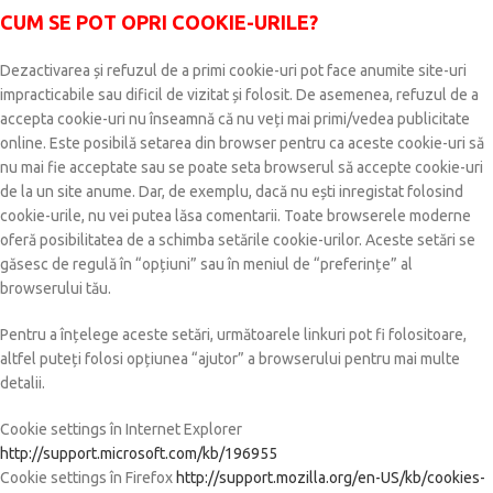
CUM SE POT OPRI COOKIE-URILE?
Dezactivarea și refuzul de a primi cookie-uri pot face anumite site-uri
impracticabile sau dificil de vizitat și folosit. De asemenea, refuzul de a
accepta cookie-uri nu înseamnă că nu veți mai primi/vedea publicitate
online. Este posibilă setarea din browser pentru ca aceste cookie-uri să
nu mai fie acceptate sau se poate seta browserul să accepte cookie-uri
de la un site anume. Dar, de exemplu, dacă nu ești inregistat folosind
cookie-urile, nu vei putea lăsa comentarii. Toate browserele moderne
oferă posibilitatea de a schimba setările cookie-urilor. Aceste setări se
găsesc de regulă în “opțiuni” sau în meniul de “preferințe” al
browserului tău.
Pentru a înțelege aceste setări, următoarele linkuri pot fi folositoare,
altfel puteți folosi opțiunea “ajutor” a browserului pentru mai multe
detalii.
Cookie settings în Internet Explorer
http://support.microsoft.com/kb/196955
Cookie settings în Firefox
http://support.mozilla.org/en-US/kb/cookies-