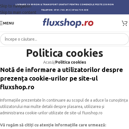
LIVRARE 19.99 RON & TRANSPORT GRATUIT PENTRU COMENZILE PESTE 250 RON
Skip to navigation
TELEFON:
0741.745.813
|
0766.739.038
Skip to main content
MENU
Politica cookies
Acasă
/
Politica cookies
Notă de informare a utilizatorilor despre
prezența cookie-urilor pe site-ul
fluxshop.ro
Informațiile prezentate în continuare au scopul de a aduce la cunoștința
utilizatorului mai multe detalii despre plasarea, utilizarea și
administrarea cookie-urilor utilizate de site-ul fluxshop.ro
Vă rugăm să citiți cu atenție informațiile care urmează: