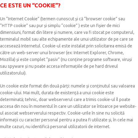
CE ESTE UN “COOKIE”?
Un “Internet Cookie” (termen cunoscut și că “browser cookie” sau
“HTTP cookie” sau pur și simplu “cookie” ) este un fișier de mici
dimensiuni, format din litere și numere, care va fi stocat pe computerul,
terminalul mobil sau alte echipamente ale unui utilizator de pe care se
accesează Internetul. Cookie-ul este instalat prin solicitarea emisă de
către un web-server unui browser (ex: Internet Explorer, Chrome,
Mozilla) și este complet “pasiv” (nu conține programe software, viruși
sau spyware și nu poate accesa informațiile de pe hard driveul
utilizatorului).
Un cookie este format din două părți: numele și conținutul sau valoarea
cookie-ului. Mai mult, durata de existență a unui cookie este
determinată; tehnic, doar webserverul care a trimis cookie-ul îl poate
accesa din nou în momentul în care un utilizator se întoarce pe website-
ul asociat webserverului respectiv. Cookie-urile în sine nu solicită
informații cu caracter personal pentru a putea fi utilizate și, în cele mai
multe cazuri, nu identifică personal utilizatorii de internet.