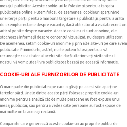
mesajul publicitar. Aceste cookie-uri le folosim și pentru a targeta
publicitatea online. Putem folosi, de asemenea, cookieuri aparținând
unei terțe părți, pentu o mai bună targetare a publicității, pentru a arăta
de exemplu reclame despre vacanțe, dacă utilizatorul a vizitat recent un
articol pe site despre vacanțe. Aceste cookie-uri sunt anonime, ele
stochează informații despre contentul vizualizat, nu despre utilizatori.
De asemenea, setăm cookie-uri anonime și prin alte site-uri pe care avem
publicitate. Primindu-le, astfel, noi le putem folosi pentru a vă
recunoaște ca vizitator al acelui site dacă ulterior veți vizita site-ul
nostru, vă vom putea livra publicitatea bazată pe această informație.
COOKIE-URI ALE FURNIZORILOR DE PUBLICITATE
O mare parte din publicitatea pe care o găsiți pe acest site aparține
terțelor părți. Unele dintre aceste părți folosesc propriile cookie-uri
anonime pentru a analiză cât de multe persoane au fost expuse unui
mesaj publicitar, sau pentru a vedea câte persoane au fost expuse de
mai multe ori la aceeași reclamă.
Companiile care generează aceste cookie-uri au propriile politici de