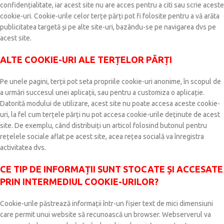
confidențialitate, iar acest site nu are acces pentru a citi sau scrie aceste
cookie-uri. Cookie-urile celor terțe părți pot fi folosite pentru a vă arăta
publicitatea targetă și pe alte site-uri, bazându-se pe navigarea dvs pe
acest site.
ALTE COOKIE-URI ALE TERȚELOR PĂRȚI
Pe unele pagini, terții pot seta propriile cookie-uri anonime, în scopul de
a urmări succesul unei aplicații, sau pentru a customiza o aplicație.
Datorită modului de utilizare, acest site nu poate accesa aceste cookie-
uri, la fel cum terțele părți nu pot accesa cookie-urile deținute de acest
site. De exemplu, când distribuiți un articol folosind butonul pentru
rețelele sociale aflat pe acest site, acea rețea socială va înregistra
activitatea dvs.
CE TIP DE INFORMAȚII SUNT STOCATE ȘI ACCESATE
PRIN INTERMEDIUL COOKIE-URILOR?
Cookie-urile păstrează informații într-un fișier text de mici dimensiuni
care permit unui website să recunoască un browser. Webserverul va