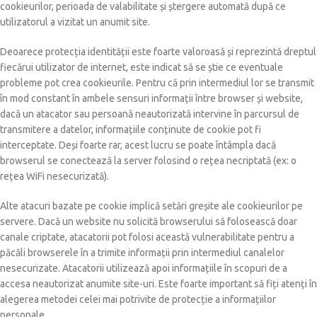
cookieurilor, perioada de valabilitate și ștergere automată după ce
utilizatorul a vizitat un anumit site.
Deoarece protecția identității este foarte valoroasă și reprezintă dreptul
fiecărui utilizator de internet, este indicat să se știe ce eventuale
probleme pot crea cookieurile. Pentru că prin intermediul lor se transmit
în mod constant în ambele sensuri informații între browser și website,
dacă un atacator sau persoană neautorizată intervine în parcursul de
transmitere a datelor, informațiile conținute de cookie pot fi
interceptate. Deși foarte rar, acest lucru se poate întâmpla dacă
browserul se conectează la server folosind o rețea necriptată (ex: o
rețea WiFi nesecurizată).
Alte atacuri bazate pe cookie implică setări greșite ale cookieurilor pe
servere. Dacă un website nu solicită browserului să folosească doar
canale criptate, atacatorii pot folosi această vulnerabilitate pentru a
păcăli browserele în a trimite informații prin intermediul canalelor
nesecurizate. Atacatorii utilizează apoi informațiile în scopuri de a
accesa neautorizat anumite site-uri. Este foarte important să fiți atenți în
alegerea metodei celei mai potrivite de protecție a informațiilor
personale.