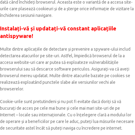
dată când închideți browserul. Aceasta este o variantă de a accesa site-
urile care plasează cookieuri și de a șterge orice informație de vizitare la
închiderea sesiunii navigare.
Instalați-vă și updatați-vă constant aplicațiile
antispyware!
Multe dintre aplicațiile de detectare și prevenire a spyware-ului includ
detectarea atacurilor pe site-uri. Astfel, împiedică browserul de la a
accesa website-uri care ar putea să exploateze vulnerabilitățile
browserului sau să descarce software periculos. Asigurați-va că aveți
browserul mereu updatat. Multe dintre atacurile bazate pe cookies se
realizează exploatând punctele slabe ale versiunilor vechi ale
browserelor.
Cookie-urile sunt pretutindeni și nu pot fi evitate dacă doriți să vă
bucurați de acces pe cele mai bune și cele mai mari site-uri de pe
Internet – locale sau internaționale. Cu o înțelegere clară a modului lor
de operare și a beneficiilor pe care le aduc, puteți lua măsurile necesare
de securitate astel încât să puteți naviga cu încredere pe internet.