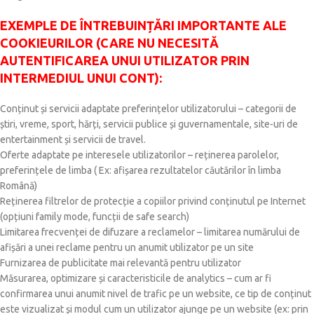
EXEMPLE DE ÎNTREBUINȚĂRI IMPORTANTE ALE
COOKIEURILOR (CARE NU NECESITĂ
AUTENTIFICAREA UNUI UTILIZATOR PRIN
INTERMEDIUL UNUI CONT):
Conținut și servicii adaptate preferințelor utilizatorului – categorii de
știri, vreme, sport, hărți, servicii publice și guvernamentale, site-uri de
entertainment și servicii de travel.
Oferte adaptate pe interesele utilizatorilor – reținerea parolelor,
preferințele de limba ( Ex: afișarea rezultatelor căutărilor în limba
Română)
Reținerea filtrelor de protecție a copiilor privind conținutul pe Internet
(opțiuni family mode, funcții de safe search)
Limitarea frecvenței de difuzare a reclamelor – limitarea numărului de
afișări a unei reclame pentru un anumit utilizator pe un site
Furnizarea de publicitate mai relevantă pentru utilizator
Măsurarea, optimizare și caracteristicile de analytics – cum ar fi
confirmarea unui anumit nivel de trafic pe un website, ce tip de conținut
este vizualizat și modul cum un utilizator ajunge pe un website (ex: prin