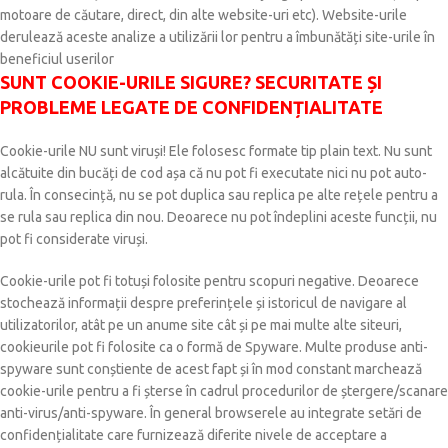
motoare de căutare, direct, din alte website-uri etc). Website-urile
derulează aceste analize a utilizării lor pentru a îmbunătăți site-urile în
beneficiul userilor
SUNT COOKIE-URILE SIGURE? SECURITATE ȘI
PROBLEME LEGATE DE CONFIDENȚIALITATE
Cookie-urile NU sunt viruși! Ele folosesc formate tip plain text. Nu sunt
alcătuite din bucăți de cod așa că nu pot fi executate nici nu pot auto-
rula. În consecință, nu se pot duplica sau replica pe alte rețele pentru a
se rula sau replica din nou. Deoarece nu pot îndeplini aceste funcții, nu
pot fi considerate viruși.
Cookie-urile pot fi totuși folosite pentru scopuri negative. Deoarece
stochează informații despre preferințele și istoricul de navigare al
utilizatorilor, atât pe un anume site cât și pe mai multe alte siteuri,
cookieurile pot fi folosite ca o formă de Spyware. Multe produse anti-
spyware sunt conștiente de acest fapt și în mod constant marchează
cookie-urile pentru a fi șterse în cadrul procedurilor de ștergere/scanare
anti-virus/anti-spyware. În general browserele au integrate setări de
confidențialitate care furnizează diferite nivele de acceptare a