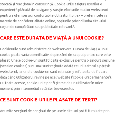
stocată și reacționa în consecință. Cookie-urile asigură userilor o
experiență plăcută de navigare și susțin eforturile multor websiteuri
pentru a oferi servicii confortabile utilizatorillor: ex – preferințele în
materie de confidențialitate online, opțiunile privind limba site-ului,
coșuri de cumpărături sau publicitate relevantă.
CARE ESTE DURATA DE VIAȚĂ A UNUI COOKIE?
Cookieurile sunt administrate de webservere. Durata de viață a unui
cookie poate varia semnificativ, depinzând de scopul pentru care este
plasat. Unele cookie-uri sunt folosite exclusive pentru o singură sesiune
(session cookies) și nu mai sunt reținute odată ce utilizatorul a părăsit
website-ul; iar unele cookie-uri sunt reținute și refolosite de fiecare
dată când utilizatorul revine pe acel website (‘cookie-uri permanente‘).
Cu toate aceste, cookie-urile pot fi șterse de un utilizator în orice
moment prin intermediul setărilor browserului.
CE SUNT COOKIE-URILE PLASATE DE TERȚI?
Anumite secțiuni de conținut de pe unele site-uri pot fi furnizate prin