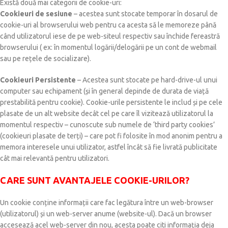
Există două mai categorii de cookie-uri:
Cookieuri de sesiune
– acestea sunt stocate temporar în dosarul de
cookie-uri al browserului web pentru ca acesta să le memoreze până
când utilizatorul iese de pe web-siteul respectiv sau închide fereastră
browserului ( ex: în momentul logării/delogării pe un cont de webmail
sau pe rețele de socializare).
Cookieuri Persistente
– Acestea sunt stocate pe hard-drive-ul unui
computer sau echipament (și în general depinde de durata de viață
prestabilită pentru cookie). Cookie-urile persistente le includ și pe cele
plasate de un alt website decât cel pe care îl vizitează utilizatorul la
momentul respectiv – cunoscute sub numele de ‘third party cookies’
(cookieuri plasate de terți) – care pot fi folosite în mod anonim pentru a
memora interesele unui utilizator, astfel încât să fie livrată publicitate
cât mai relevantă pentru utilizatori.
CARE SUNT AVANTAJELE COOKIE-URILOR?
Un cookie conține informații care fac legătura între un web-browser
(utilizatorul) și un web-server anume (website-ul). Dacă un browser
accesează acel web-server din nou, acesta poate citi informația deja