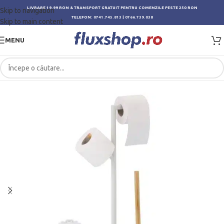
LIVRARE 19.99 RON & TRANSPORT GRATUIT PENTRU COMENZILE PESTE 250 RON
Skip to navigation
TELEFON:
0741.745.813
|
0766.739.038
Skip to main content
MENU