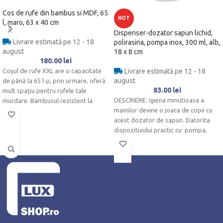
Cos de rufe din bambus si MDF, 65
HOT
l, maro, 63 x 40 cm
Dispenser-dozator sapun lichid,
Livrare estimată pe 12 - 18
polirasina, pompa inox, 300 ml, alb,
august
18 x 8 cm
180.00
lei
Coșul de rufe XXL are o capacitate
Livrare estimată pe 12 - 18
august
de până la 65 l și, prin urmare, oferă
83.00
lei
mult spațiu pentru rufele tale
DESCRIERE: Igiena minutioasa a
murdare.
Bambusul rezistent la
mainilor devine o joaca de copii cu
umiditate este ideal pentru baie.
acest dozator de sapun. Datorita
dispozitivului practic cu pompa,