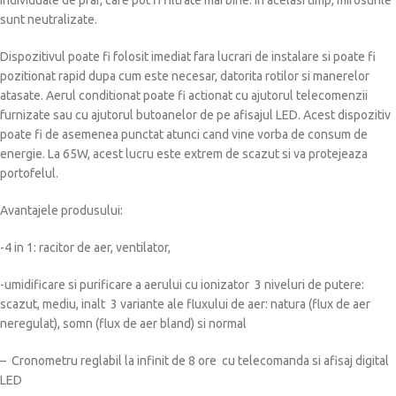
individuale de praf, care pot fi filtrate mai bine. In acelasi timp, mirosurile
sunt neutralizate.
Dispozitivul poate fi folosit imediat fara lucrari de instalare si poate fi
pozitionat rapid dupa cum este necesar, datorita rotilor si manerelor
atasate. Aerul conditionat poate fi actionat cu ajutorul telecomenzii
furnizate sau cu ajutorul butoanelor de pe afisajul LED. Acest dispozitiv
poate fi de asemenea punctat atunci cand vine vorba de consum de
energie. La 65W, acest lucru este extrem de scazut si va protejeaza
portofelul.
Avantajele produsului:
-4 in 1: racitor de aer, ventilator,
-umidificare si purificare a aerului cu ionizator 3 niveluri de putere:
scazut, mediu, inalt 3 variante ale fluxului de aer: natura (flux de aer
neregulat), somn (flux de aer bland) si normal
– Cronometru reglabil la infinit de 8 ore cu telecomanda si afisaj digital
LED