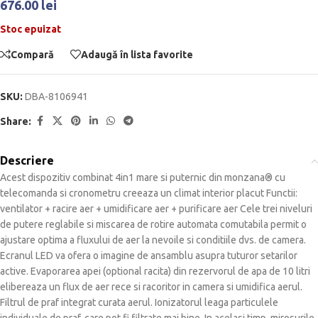
676.00
lei
Stoc epuizat
Compară
Adaugă în lista favorite
SKU:
DBA-8106941
Share:
Descriere
Acest dispozitiv combinat 4in1 mare si puternic din monzana® cu
telecomanda si cronometru creeaza un climat interior placut Functii:
ventilator + racire aer + umidificare aer + purificare aer Cele trei niveluri
de putere reglabile si miscarea de rotire automata comutabila permit o
ajustare optima a fluxului de aer la nevoile si conditiile dvs. de camera.
Ecranul LED va ofera o imagine de ansamblu asupra tuturor setarilor
active. Evaporarea apei (optional racita) din rezervorul de apa de 10 litri
elibereaza un flux de aer rece si racoritor in camera si umidifica aerul.
Filtrul de praf integrat curata aerul. Ionizatorul leaga particulele