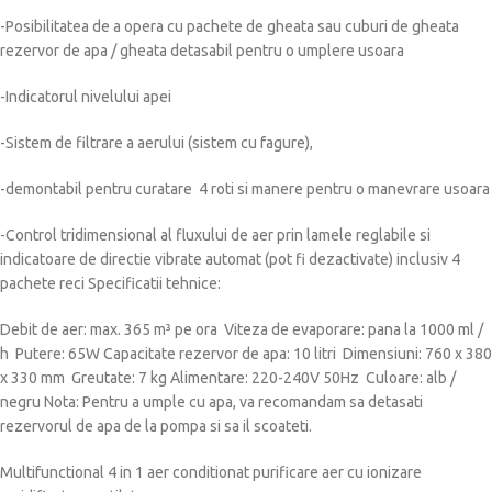
-Posibilitatea de a opera cu pachete de gheata sau cuburi de gheata
rezervor de apa / gheata detasabil pentru o umplere usoara
-Indicatorul nivelului apei
-Sistem de filtrare a aerului (sistem cu fagure),
-demontabil pentru curatare 4 roti si manere pentru o manevrare usoara
-Control tridimensional al fluxului de aer prin lamele reglabile si
indicatoare de directie vibrate automat (pot fi dezactivate) inclusiv 4
pachete reci Specificatii tehnice:
Debit de aer: max. 365 m³ pe ora Viteza de evaporare: pana la 1000 ml /
h Putere: 65W Capacitate rezervor de apa: 10 litri Dimensiuni: 760 x 380
x 330 mm Greutate: 7 kg Alimentare: 220-240V 50Hz Culoare: alb /
negru Nota: Pentru a umple cu apa, va recomandam sa detasati
rezervorul de apa de la pompa si sa il scoateti.
Multifunctional 4 in 1 aer conditionat purificare aer cu ionizare