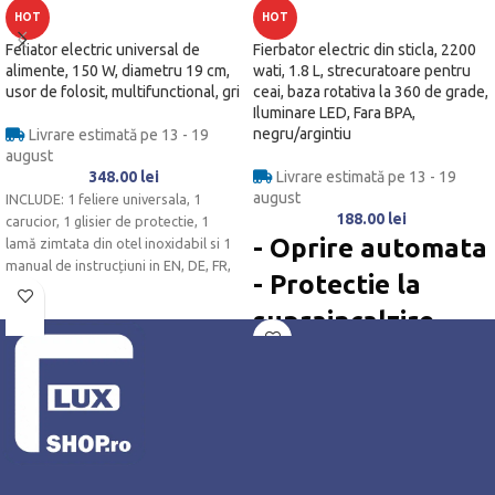
HOT
HOT
Feliator electric universal de
Fierbator electric din sticla, 2200
alimente, 150 W, diametru 19 cm,
wati, 1.8 L, strecuratoare pentru
usor de folosit, multifunctional, gri
ceai, baza rotativa la 360 de grade,
Iluminare LED, Fara BPA,
negru/argintiu
Livrare estimată pe 13 - 19
august
348.00
lei
Livrare estimată pe 13 - 19
august
INCLUDE: 1 feliere universala, 1
188.00
lei
carucior, 1 glisier de protectie, 1
- Oprire automata
lamă zimtata din otel inoxidabil si 1
manual de instrucțiuni in EN, DE, FR,
- Protectie la
ES, IT.
supraincalzire
- Protectie
fierbere uscata