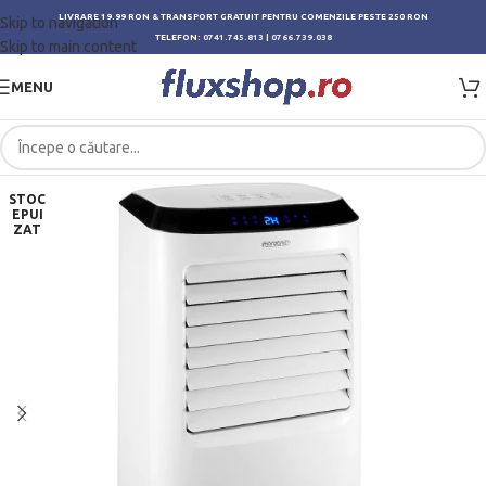
LIVRARE 19.99 RON & TRANSPORT GRATUIT PENTRU COMENZILE PESTE 250 RON
Skip to navigation
TELEFON:
0741.745.813
|
0766.739.038
Skip to main content
MENU
STOC
EPUI
ZAT