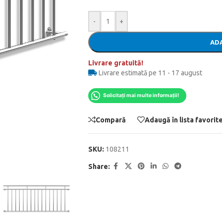
-
+
ADA
Livrare gratuită!
Livrare estimată pe 11 - 17 august
Solicitați mai multe informații!
Compară
Adaugă în lista favorit
SKU:
108211
Share: