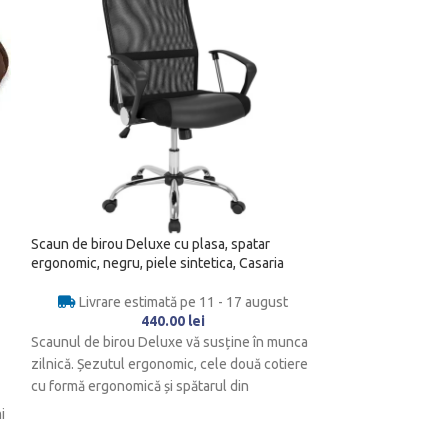
Scaun de birou Deluxe cu plasa, spatar
-22%
ergonomic, negru, piele sintetica, Casaria
Livrare estimată pe 11 - 17 august
HOT
440.00
lei
Scaunul de birou Deluxe vă susține în munca
Seif valori/inchid
31x20x20cm, usa
zilnică. Șezutul ergonomic, cele două cotiere
cu formă ergonomică și spătarul din
Livrare es
i
294.
Cu usa sa din otel