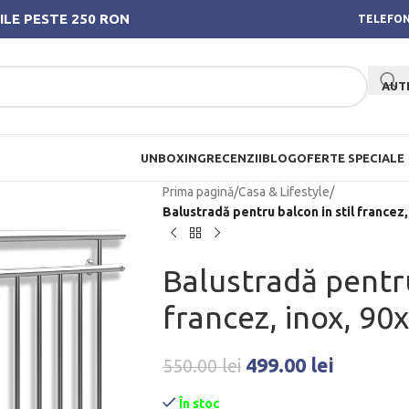
ILE PESTE 250 RON
TELEFON
AUT
UNBOXING
RECENZII
BLOG
OFERTE SPECIALE
Prima pagină
/
Casa & Lifestyle
/
Balustradă pentru balcon in stil france
Balustradă pentru
francez, inox, 
499.00
lei
550.00
lei
În stoc