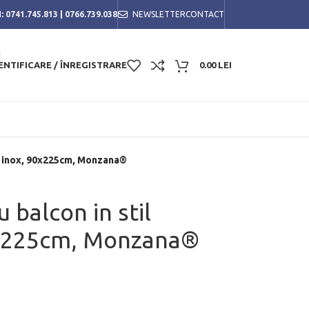
:
0741.745.813
|
0766.739.038
NEWSLETTER
CONTACT
ENTIFICARE / ÎNREGISTRARE
0.00
LEI
z, inox, 90x225cm, Monzana®
 balcon in stil
90x225cm, Monzana®