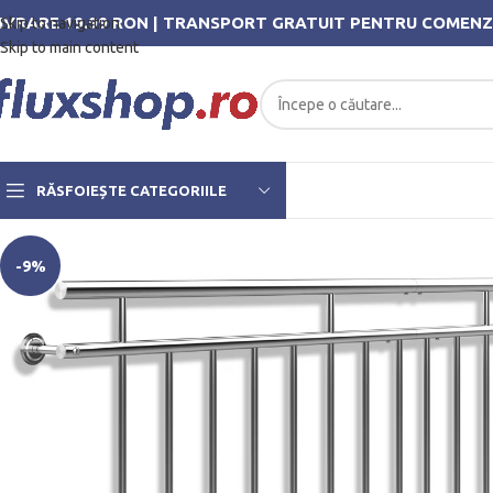
IVRARE 19.99 RON | TRANSPORT GRATUIT PENTRU COMENZ
Skip to navigation
Skip to main content
RĂSFOIEȘTE CATEGORIILE
-9%