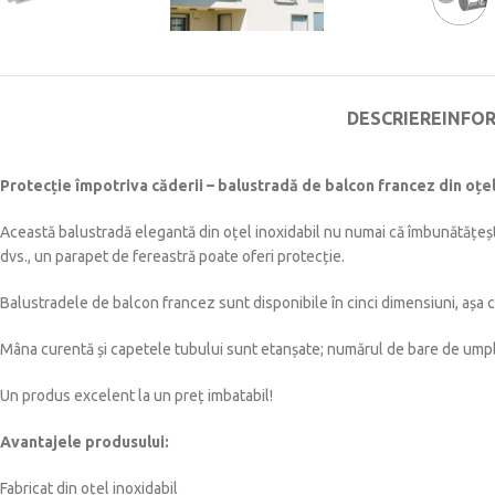
DESCRIERE
INFO
Protecție împotriva căderii – balustradă de balcon francez din oțel
Această balustradă elegantă din oțel inoxidabil nu numai că îmbunătățește
dvs., un parapet de fereastră poate oferi protecție.
Balustradele de balcon francez sunt disponibile în cinci dimensiuni, așa c
Mâna curentă și capetele tubului sunt etanșate; numărul de bare de umple
Un produs excelent la un preț imbatabil!
Avantajele produsului:
Fabricat din oțel inoxidabil