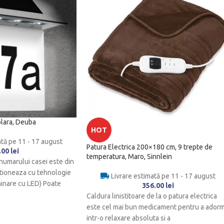
lara, Deuba
HOT
ată pe 11 - 17 august
Patura Electrica 200×180 cm, 9 trepte de
.00
lei
temperatura, Maro, Sinnlein
 numarului casei este din
nctioneaza cu tehnologie
Livrare estimată pe 11 - 17 august
minare cu LED) Poate
356.00
lei
Caldura linistitoare de la o patura electrica
este cel mai bun medicament pentru a adorm
intr-o relaxare absoluta si a