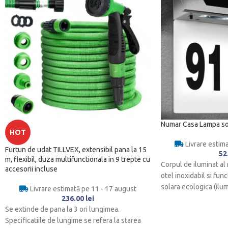
Numar Casa Lampa so
HOT
Livrare estim
Furtun de udat TILLVEX, extensibil pana la 15
52
m, flexibil, duza multifunctionala in 9 trepte cu
Corpul de iluminat al
accesorii incluse
otel inoxidabil si fu
solara ecologica (ilu
Livrare estimată pe 11 - 17 august
236.00
lei
Se extinde de pana la 3 ori lungimea.
Specificatiile de lungime se refera la starea