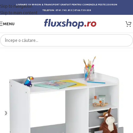
LIVRARE 19.99 RON & TRANSPORT GRATUIT PENTRU COMENZILE PESTE 250 RON
Skip to navigation
TELEFON:
0741.745.813
|
0766.739.038
Skip to main content
MENU