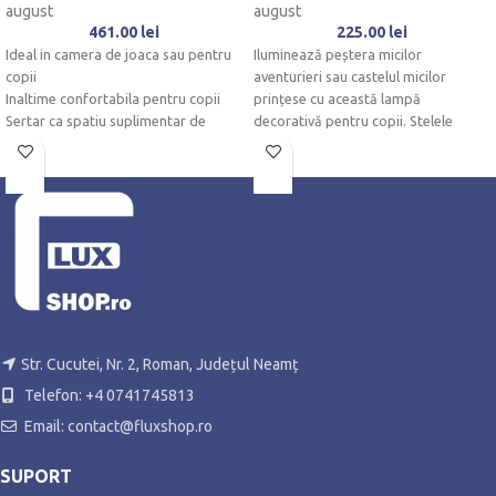
august
august
461.00
lei
225.00
lei
Ideal in camera de joaca sau pentru
Iluminează peștera micilor
copii
aventurieri sau castelul micilor
Inaltime confortabila pentru copii
prințese cu această lampă
Sertar ca spatiu suplimentar de
decorativă pentru copii. Stelele
depozitare
transparente din abajurul colorat din
Perfect ca masa de pictura sau de
artizanat, pentru petreceri de ceai si
multe altele.
Str. Cucutei, Nr. 2, Roman, Județul Neamț
Telefon: +4 0741745813
Email: contact@fluxshop.ro
SUPORT