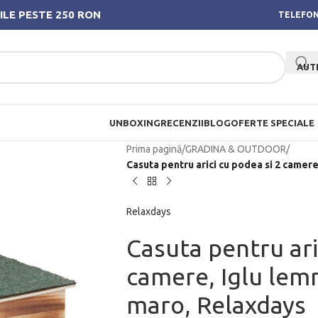
ILE PESTE 250 RON
TELEFON
AUT
UNBOXING
RECENZII
BLOG
OFERTE SPECIALE
Prima pagină
/
GRADINA & OUTDOOR
/
Casuta pentru arici cu podea si 2 camere
Relaxdays
Casuta pentru ari
camere, Iglu lemn
maro, Relaxdays