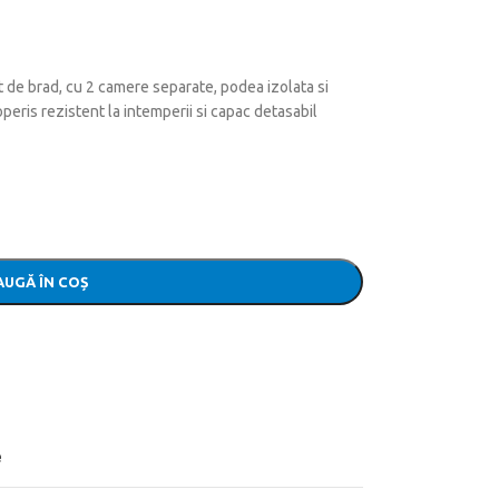
at de brad, cu 2 camere separate, podea izolata si
coperis rezistent la intemperii si capac detasabil
UGĂ ÎN COȘ
e