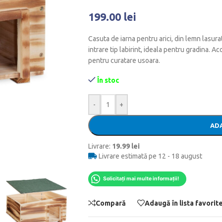
199.00
lei
Casuta de iarna pentru arici, din lemn lasur
intrare tip labirint, ideala pentru gradina. A
pentru curatare usoara.
În stoc
-
+
ADA
Livrare:
19.99 lei
Livrare estimată pe 12 - 18 august
Solicitați mai multe informații!
Compară
Adaugă în lista favorit