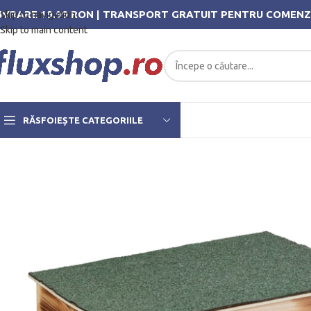
IVRARE 19.99 RON | TRANSPORT GRATUIT PENTRU COMENZ
Skip to navigation
Skip to main content
RĂSFOIEȘTE CATEGORIILE