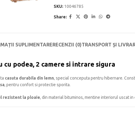
SKU:
10046785
Share:
RMAȚII SUPLIMENTARE
RECENZII (0)
TRANSPORT ȘI LIVRA
u cu podea, 2 camere si intrare sigura
sta
casuta durabila din lemn
, special conceputa pentru hibernare. Const
sa
, pentru confort si protectie sporita.
l rezistent la ploaie
, din material bituminos, mentine interiorul uscat in