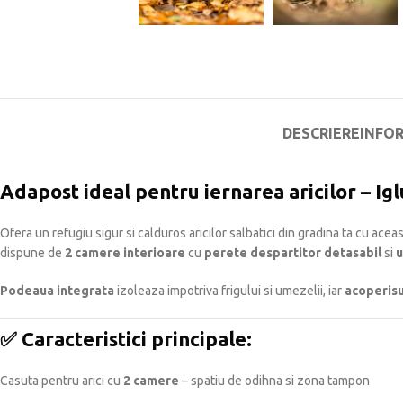
DESCRIERE
INFO
Adapost ideal pentru iernarea aricilor – Igl
Ofera un refugiu sigur si calduros aricilor salbatici din gradina ta cu acea
dispune de
2 camere interioare
cu
perete despartitor detasabil
si
u
Podeaua integrata
izoleaza impotriva frigului si umezelii, iar
acoperisu
✅
Caracteristici principale:
Casuta pentru arici cu
2 camere
– spatiu de odihna si zona tampon