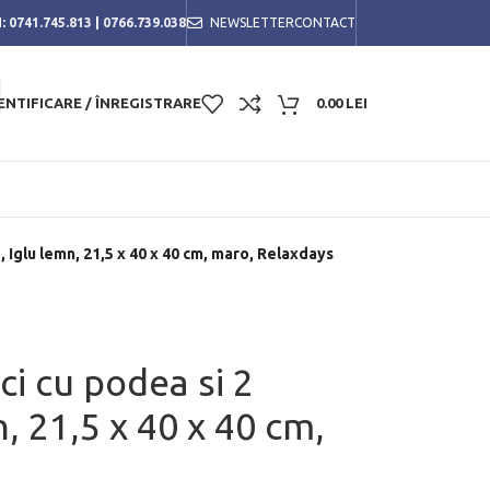
:
0741.745.813
|
0766.739.038
NEWSLETTER
CONTACT
ENTIFICARE / ÎNREGISTRARE
0.00
LEI
, Iglu lemn, 21,5 x 40 x 40 cm, maro, Relaxdays
ci cu podea si 2
, 21,5 x 40 x 40 cm,