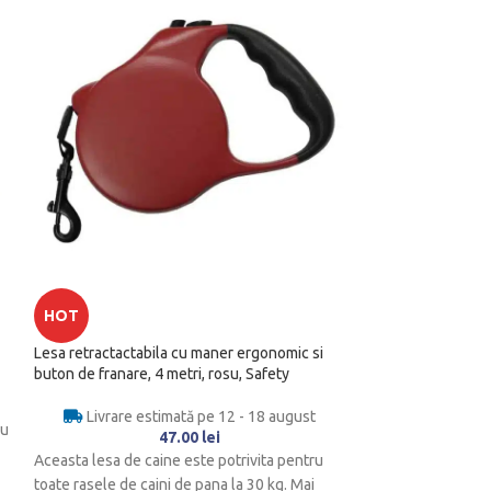
Set 2 filtre de ca
HOT
adapator/dispencer
Lesa retractactabila cu maner ergonomic si
Livrare es
buton de franare, 4 metri, rosu, Safety
Acest filtru de ca
Livrare estimată pe 12 - 18 august
cu
inmoaie apa tare d
47.00
lei
filtreaza parul, s
Aceasta lesa de caine este potrivita pentru
toate rasele de caini de pana la 30 kg. Mai