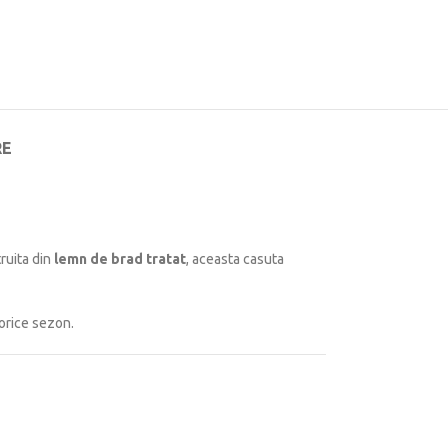
RE
ruita din
lemn de brad tratat
, aceasta casuta
 orice sezon.