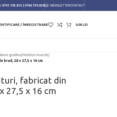
:
0741.745.813
|
0766.739.038
NEWSLETTER
CONTACT
ENTIFICARE / ÎNREGISTRARE
0.00
LEI
tiuni gradina
/
Hoteluri insecte
/
de brad, 26 x 27,5 x 16 cm
uri, fabricat din
x 27,5 x 16 cm