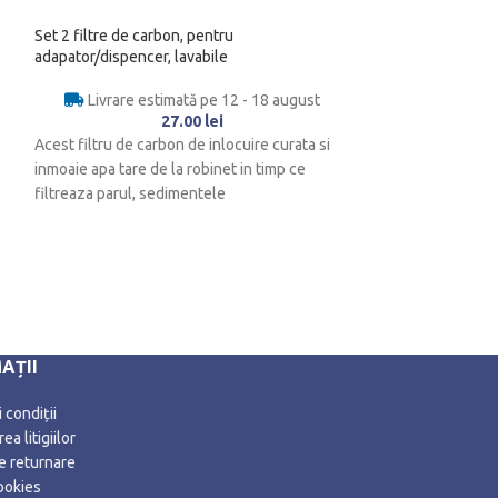
Set 2 filtre de carbon, pentru
HOT
adapator/dispencer, lavabile
Ansamblu joaca pent
Livrare estimată pe 12 - 18 august
170 cm
27.00
lei
Acest filtru de carbon de inlocuire curata si
Livrare es
inmoaie apa tare de la robinet in timp ce
filtreaza parul, sedimentele
DESCRIERE: Ansambl
locul ideal de joa
animalutului tau i
de a se
AȚII
 condiții
ea litigiilor
de returnare
ookies