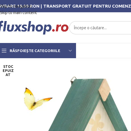
IVRARE 19.99 RON | TRANSPORT GRATUIT PENTRU COMENZ
Skip to navigation
Skip to main content
RĂSFOIEȘTE CATEGORIILE
STOC
EPUIZ
AT