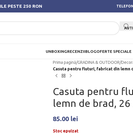
ILE PESTE 250 RON
TELEFON
AUT
UNBOXING
RECENZII
BLOG
OFERTE SPECIALE
Prima pagină
/
GRADINA & OUTDOOR
/
Decora
Casuta pentru fluturi, fabricat din lemn 
Casuta pentru flut
lemn de brad, 26 
85.00
lei
Stoc epuizat