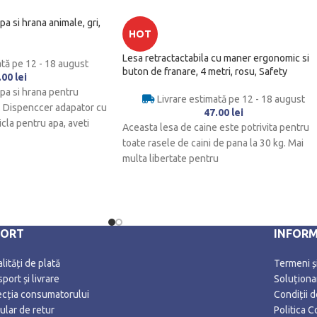
a si hrana animale, gri,
HOT
Lesa retractactabila cu maner ergonomic si
ată pe 12 - 18 august
buton de franare, 4 metri, rosu, Safety
.00
lei
pa si hrana pentru
Livrare estimată pe 12 - 18 august
 Dispenccer adapator cu
47.00
lei
icla pentru apa, aveti
Aceasta lesa de caine este potrivita pentru
toate rasele de caini de pana la 30 kg. Mai
multa libertate pentru
PORT
INFORM
ități de plată
Termeni și
port și livrare
Soluționar
ecția consumatorului
Condiții 
ular de retur
Politica C