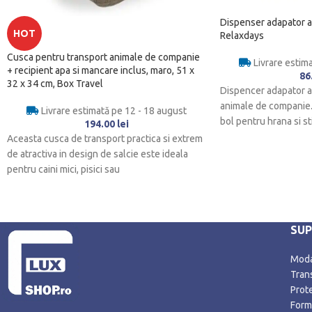
Dispenser adapator ap
HOT
Relaxdays
Cusca pentru transport animale de companie
Livrare estim
+ recipient apa si mancare inclus, maro, 51 x
86
32 x 34 cm, Box Travel
Dispencer adapator a
animale de companie.
Livrare estimată pe 12 - 18 august
bol pentru hrana si st
194.00
lei
Aceasta cusca de transport practica si extrem
de atractiva in design de salcie este ideala
pentru caini mici, pisici sau
SU
Modal
Trans
Prot
Form