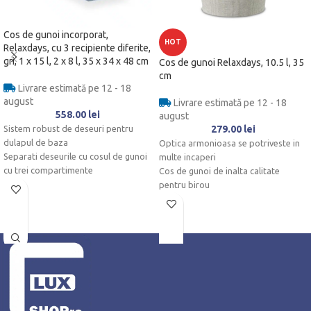
Cos de gunoi incorporat,
HOT
Relaxdays, cu 3 recipiente diferite,
gri, 1 x 15 l, 2 x 8 l, 35 x 34 x 48 cm
Cos de gunoi Relaxdays, 10.5 l, 35
cm
Livrare estimată pe 12 - 18
august
Livrare estimată pe 12 - 18
558.00
lei
august
Sistem robust de deseuri pentru
279.00
lei
dulapul de baza
Optica armonioasa se potriveste in
Separati deseurile cu cosul de gunoi
multe incaperi
cu trei compartimente
Cos de gunoi de inalta calitate
2 cosuri de gunoi mici si una mare cu
pentru birou
manere
Igiena pentru sectorul catering
Eliminarea gunoiului in bucatarie si
baie