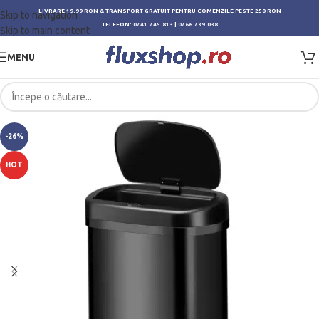
LIVRARE 19.99 RON & TRANSPORT GRATUIT PENTRU COMENZILE PESTE 250 RON
Skip to navigation
TELEFON:
0741.745.813
|
0766.739.038
Skip to main content
MENU
-26%
HOT