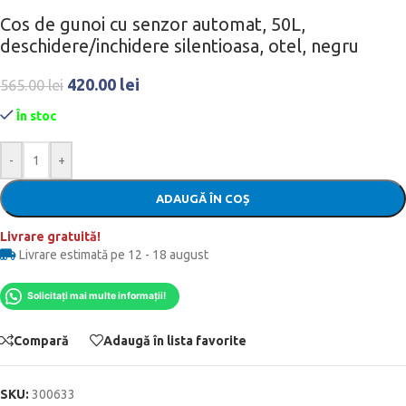
Cos de gunoi cu senzor automat, 50L,
deschidere/inchidere silentioasa, otel, negru
420.00
lei
565.00
lei
În stoc
-
+
ADAUGĂ ÎN COȘ
Livrare gratuită!
Livrare estimată pe 12 - 18 august
Solicitați mai multe informații!
Compară
Adaugă în lista favorite
SKU:
300633