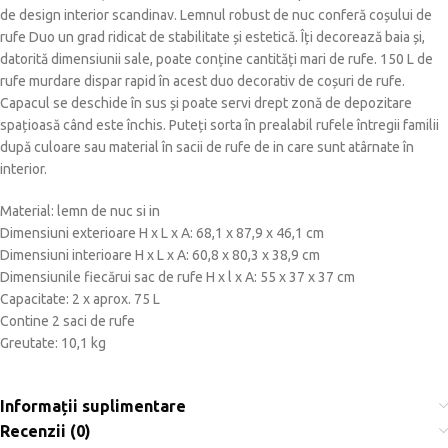
de design interior scandinav. Lemnul robust de nuc conferă coșului de
rufe Duo un grad ridicat de stabilitate și estetică. Îți decorează baia și,
datorită dimensiunii sale, poate conține cantități mari de rufe. 150 L de
rufe murdare dispar rapid în acest duo decorativ de coșuri de rufe.
Capacul se deschide în sus și poate servi drept zonă de depozitare
spațioasă când este închis. Puteți sorta în prealabil rufele întregii familii
după culoare sau material în sacii de rufe de in care sunt atârnate în
interior.
Material: lemn de nuc si in
Dimensiuni exterioare H x L x A: 68,1 x 87,9 x 46,1 cm
Dimensiuni interioare H x L x A: 60,8 x 80,3 x 38,9 cm
Dimensiunile fiecărui sac de rufe H x l x A: 55 x 37 x 37 cm
Capacitate: 2 x aprox. 75 L
Contine 2 saci de rufe
Greutate: 10,1 kg
Informații suplimentare
Recenzii (0)