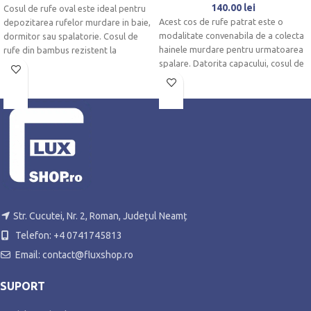
140.00
lei
Cosul de rufe oval este ideal pentru
Acest cos de rufe patrat este o
depozitarea rufelor murdare in baie,
modalitate convenabila de a colecta
dormitor sau spalatorie. Cosul de
hainele murdare pentru urmatoarea
rufe din bambus rezistent la
spalare. Datorita capacului, cosul de
umezeala se imbina intotdeauna
rufe ramane inchis si astfel asigura
decorativ cu diferitele incaperi.
ordinea in baie sau dormitor.
Str. Cucutei, Nr. 2, Roman, Județul Neamț
Telefon: +4 0741745813
Email: contact@fluxshop.ro
SUPORT