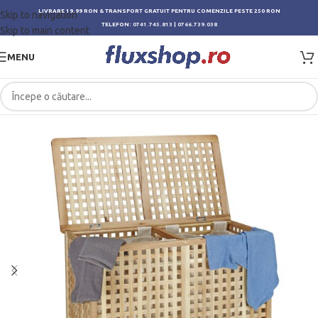
LIVRARE 19.99 RON & TRANSPORT GRATUIT PENTRU COMENZILE PESTE 250 RON
Skip to navigation
TELEFON:
0741.745.813
|
0766.739.038
Skip to main content
MENU