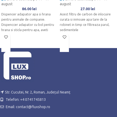
august
august
86.00
lei
27.00
lei
Dispencer adapator apa si hrana
Acest filtru de carbon de inlocuire
pentru animale de companie.
curata si inmoaie apa tare de la
Dispenccer adapator cu bol pentru
robinet in timp ce filtreaza parul,
hrana si sticla pentru apa, aveti
sedimentele
Str. Cucutei, Nr. 2, Roman, Județul Neamț
Telefon: +4 0741745813
Email: contact@fluxshop.ro