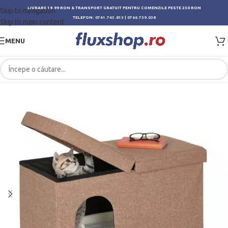
LIVRARE 19.99 RON & TRANSPORT GRATUIT PENTRU COMENZILE PESTE 250 RON
Skip to navigation
TELEFON:
0741.745.813
|
0766.739.038
Skip to main content
MENU