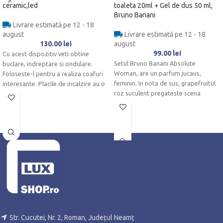
ceramic,led
toaleta 20ml + Gel de dus 50 ml,
Bruno Banani
Livrare estimată pe 12 - 18
august
Livrare estimată pe 12 - 18
130.00
lei
august
99.00
lei
Cu acest dispozitiv veti obtine
Setul Bruno Banani Absolute
buclare, indreptare si ondulare.
Woman, are un parfum jucaus,
Foloseste-l pentru a realiza coafuri
feminin. In nota de sus, grapefruitul
interesante. Placile de incalzire au o
roz suculent pregateste scena
pentru
Str. Cucutei, Nr. 2, Roman, Județul Neamț