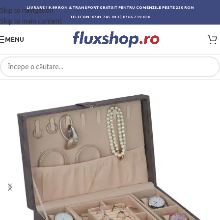
LIVRARE 19.99 RON & TRANSPORT GRATUIT PENTRU COMENZILE PESTE 250 RON
Skip to navigation
TELEFON:
0741.745.813
|
0766.739.038
Skip to main content
MENU