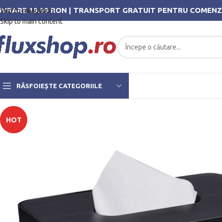
IVRARE 19.99 RON | TRANSPORT GRATUIT PENTRU COMENZ
Skip to navigation
Skip to main content
RĂSFOIEȘTE CATEGORIILE
HOT