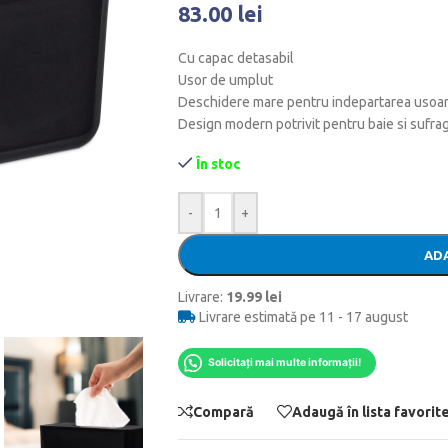
83.00
lei
Cu capac detasabil
Usor de umplut
Deschidere mare pentru indepartarea usoar
Design modern potrivit pentru baie si sufra
În stoc
-
+
ADA
Livrare:
19.99 lei
Livrare estimată pe 11 - 17 august
Solicitați mai multe informații!
Compară
Adaugă în lista favorit