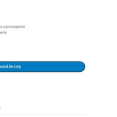
a a prosoapelor
gerie
UGĂ ÎN COȘ
e