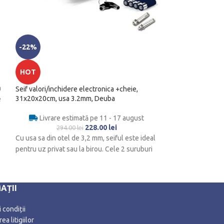
-22%
HOT
Set 5 odorizante 
HOT
parfumate, 5 sort
a
Seif valori/inchidere electronica +cheie,
Livrare es
31x20x20cm, usa 3.2mm, Deuba
e
Setul de 5 odoriz
Livrare estimată pe 11 - 17 august
parfumate va pune
228.00
lei
294.00
lei
ce va aduce un pl
Cu usa sa din otel de 3,2 mm, seiful este ideal
pentru uz privat sau la birou. Cele 2 suruburi
AȚII
 condiții
ea litigiilor