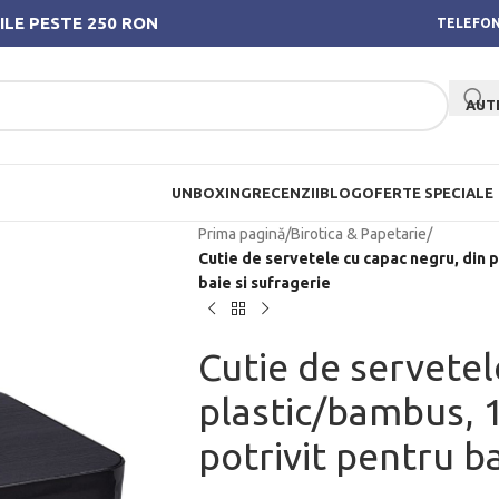
ILE PESTE 250 RON
TELEFON
AUT
UNBOXING
RECENZII
BLOG
OFERTE SPECIALE
Prima pagină
/
Birotica & Papetarie
/
Cutie de servetele cu capac negru, din p
baie si sufragerie
Cutie de servetel
plastic/bambus, 1
potrivit pentru ba