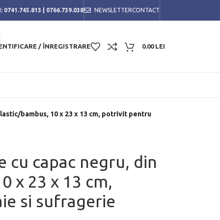
:
0741.745.813
|
0766.739.038
NEWSLETTER
CONTACT
ENTIFICARE / ÎNREGISTRARE
0.00
LEI
lastic/bambus, 10 x 23 x 13 cm, potrivit pentru
e cu capac negru, din
0 x 23 x 13 cm,
ie si sufragerie