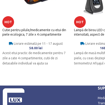
HOT
HOT
Cutie pentru pilule/medicamente cu etui din
Lampă de birou LED cu 
piele ecologica, 7 zile x 4 compartimente
intensitati, aspect d
Livrare estimată pe 11 - 17 august
Livrare estim
58.00
lei
16
Acest etui practic de medicamente pentru 7
Lampă de masă multif
zile a cate 4 compartimente, cutii de zi
piele, cu ceas deștept
detasabile individual va ajuta sa
termometru! Afișajul d
SU
Modal
Trans