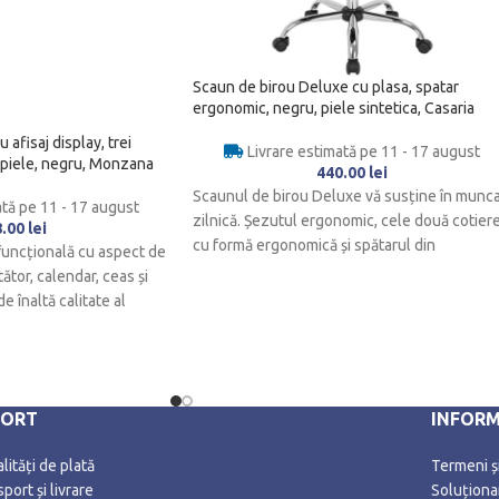
Scaun de birou Deluxe cu plasa, spatar
ergonomic, negru, piele sintetica, Casaria
afisaj display, trei
Livrare estimată pe 11 - 17 august
e piele, negru, Monzana
440.00
lei
Scaunul de birou Deluxe vă susține în munc
ată pe 11 - 17 august
zilnică. Șezutul ergonomic, cele două cotier
8.00
lei
cu formă ergonomică și spătarul din
uncțională cu aspect de
ător, calendar, ceas și
e înaltă calitate al
PORT
INFORM
ități de plată
Termeni și
port și livrare
Soluționar