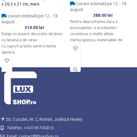
Livrare estimată pe 12 - 18
x 20,5 x 21 cm, maro
august
388.00
lei
Livrare estimată pe 12 - 18
august
Pentru depozitarea clara a
314.00
lei
prosoapelor, a produselor
Dulap cu aspect decorativ de lemn
cosmetice si multe altele.
cu tesatura de ratan
Hartia igienica, materialele de
Cu suport practic pentru hartie
curatenie etc. sunt ascunse in spatele
igienica
usii
Usa cu inchidere magnetica si buton
Datorita designului sau compact, se
metalic
potriveste si in baile mici sau
toaletele pentru oaspeti
Str. Cucutei, Nr. 2, Roman, Județul Neamț
Telefon: +4 0741745813
Email: contact@fluxshop.ro