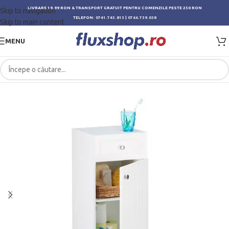
LIVRARE 19.99 RON & TRANSPORT GRATUIT PENTRU COMENZILE PESTE 250 RON
Skip to navigation
TELEFON:
0741.745.813
|
0766.739.038
Skip to main content
MENU