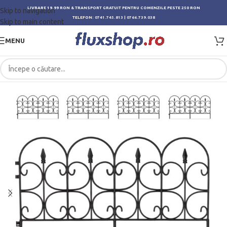
LIVRARE 19.99 RON & TRANSPORT GRATUIT PENTRU COMENZILE PESTE 250 RON
Skip to navigation
TELEFON:
0741.745.813
|
0766.739.038
Skip to main content
MENU