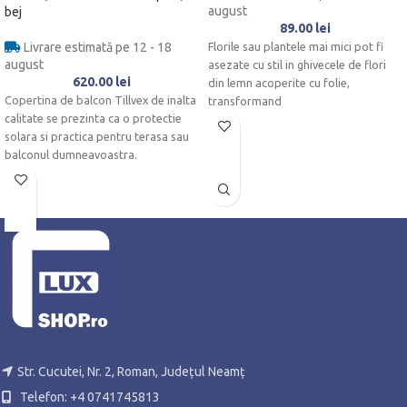
august
bej
89.00
lei
Livrare estimată pe 12 - 18
Florile sau plantele mai mici pot fi
august
asezate cu stil in ghivecele de flori
620.00
lei
din lemn acoperite cu folie,
Copertina de balcon Tillvex de inalta
transformand
calitate se prezinta ca o protectie
solara si practica pentru terasa sau
balconul dumneavoastra.
Str. Cucutei, Nr. 2, Roman, Județul Neamț
Telefon: +4 0741745813