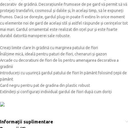
decorativ de grădină. Decorațiunile frumoase de pe gard vă permit să vă
protejați trandafirii, cosmosul și daliile și, în același timp, să le expuneți
frumos. Dacă se dorește, gardul plug-in poate fi extins în orice moment
cu elemente noi de gard de același stil și astfel răspunde și cerințelor tot
mai mari. Gardul ornamental este realizat din oțel pur și este foarte
durabil datorită manoperei sale robuste.
Creați limite clare în grădină cu marginea patului de flori
Înălțime mică, ideală pentru paturi de flori, chenaruri și gazon
Arcade cu decoratiuni de flori de lis pentru amenajarea decorativa a
gradinii
Introduceți cu ușurință gardul patului de flori în pământ folosind țepii de
pământ
Gard negru pentru pat de gradina din plastic robust
Extindeți și configurați individual gardul de flori după cum doriți
Informații suplimentare