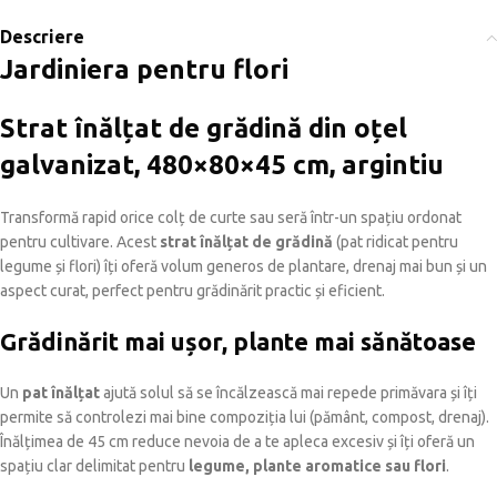
Descriere
Jardiniera pentru flori
Strat înălțat de grădină din oțel
galvanizat, 480×80×45 cm, argintiu
Transformă rapid orice colț de curte sau seră într-un spațiu ordonat
pentru cultivare. Acest
strat înălțat de grădină
(pat ridicat pentru
legume și flori) îți oferă volum generos de plantare, drenaj mai bun și un
aspect curat, perfect pentru grădinărit practic și eficient.
Grădinărit mai ușor, plante mai sănătoase
Un
pat înălțat
ajută solul să se încălzească mai repede primăvara și îți
permite să controlezi mai bine compoziția lui (pământ, compost, drenaj).
Înălțimea de 45 cm reduce nevoia de a te apleca excesiv și îți oferă un
spațiu clar delimitat pentru
legume, plante aromatice sau flori
.