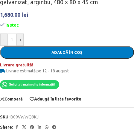
galvanizat, argintiu, 480 x 80 x 45 cm
1,680.00
lei
În stoc
-
+
ADAUGĂ ÎN COȘ
Livrare gratuită!
Livrare estimată pe 12 - 18 august
Solicitați mai multe informații!
Compară
Adaugă în lista favorite
SKU:
B09VWWQ9KJ
Share: