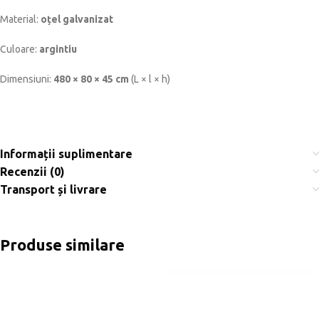
Material:
oțel galvanizat
Culoare:
argintiu
Dimensiuni:
480 × 80 × 45 cm
(L × l × h)
Informații suplimentare
Recenzii (0)
Transport și livrare
Produse similare