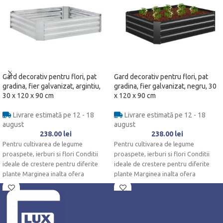
Gard decorativ pentru flori, pat
Gard decorativ pentru flori, pat
gradina, fier galvanizat, argintiu,
gradina, fier galvanizat, negru, 30
30 x 120 x 90 cm
x 120 x 90 cm
Livrare estimată pe 12 - 18
Livrare estimată pe 12 - 18
august
august
238.00
lei
238.00
lei
Pentru cultivarea de legume
Pentru cultivarea de legume
proaspete, ierburi si flori Conditii
proaspete, ierburi si flori Conditii
ideale de crestere pentru diferite
ideale de crestere pentru diferite
plante Marginea inalta ofera
plante Marginea inalta ofera
protectie impotriva
protectie impotriva