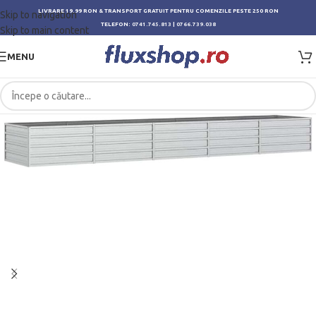
LIVRARE 19.99 RON & TRANSPORT GRATUIT PENTRU COMENZILE PESTE 250 RON
Skip to navigation
TELEFON:
0741.745.813
|
0766.739.038
Skip to main content
MENU