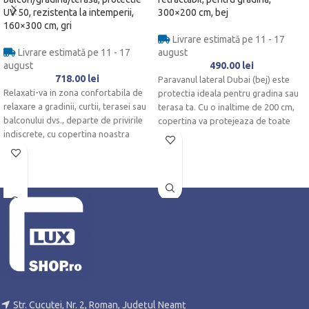
UV 50, rezistenta la intemperii,
300×200 cm, bej
160×300 cm, gri
Livrare estimată pe 11 - 17
Livrare estimată pe 11 - 17
august
august
490.00
lei
718.00
lei
Paravanul lateral Dubai (bej) este
Relaxati-va in zona confortabila de
protectia ideala pentru gradina sau
relaxare a gradinii, curtii, terasei sau
terasa ta. Cu o inaltime de 200 cm,
balconului dvs., departe de privirile
copertina va protejeaza de toate
indiscrete, cu copertina noastra
privirile indiscrete. In acest fel nu
laterala extensibila
poti fi observat de niciun vecin
curios.
Str. Cucutei, Nr. 2, Roman, Județul Neamț