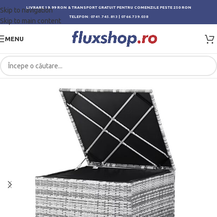
LIVRARE 19.99 RON & TRANSPORT GRATUIT PENTRU COMENZILE PESTE 250 RON
Skip to navigation
TELEFON:
0741.745.813
|
0766.739.038
Skip to main content
MENU