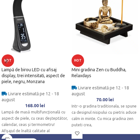
HOT
HOT
Lampă de birou LED cu afisaj
Mini gradina Zen cu Buddha,
display, trei intensitati, aspect de
Relaxdays
piele, negru, Monzana
Livrare estimată pe 12 - 18
Livrare estimată pe 12 - 18
august
august
70.00
lei
168.00
lei
Intr-o gradina traditionala, se spune
Lampă de masă multifuncțională cu
ca designul nisipului cu pietris aduce
aspect de piele, cu ceas deșteptător,
calm in minte. Cu mica gradina zen
calendar, ceas și termometru!
puteti crea,
Afișajul de înaltă calitate al