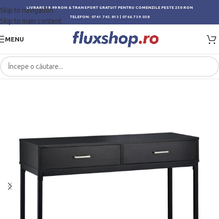
LIVRARE 19.99 RON & TRANSPORT GRATUIT PENTRU COMENZILE PESTE 250 RON
Skip to navigation
TELEFON:
0741.745.813
|
0766.739.038
Skip to main content
MENU