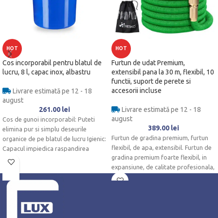
HOT
HOT
Cos incorporabil pentru blatul de
Furtun de udat Premium,
lucru, 8 l, capac inox, albastru
extensibil pana la 30 m, flexibil, 10
functii, suport de perete si
accesorii incluse
Livrare estimată pe 12 - 18
august
261.00
lei
Livrare estimată pe 12 - 18
august
Cos de gunoi incorporabil: Puteti
389.00
lei
elimina pur si simplu deseurile
Furtun de gradina premium, furtun
organice de pe blatul de lucru Igienic:
flexibil, de apa, extensibil. Furtun de
Capacul impiedica raspandirea
gradina premium foarte flexibil, in
expansiune, de calitate profesionala,