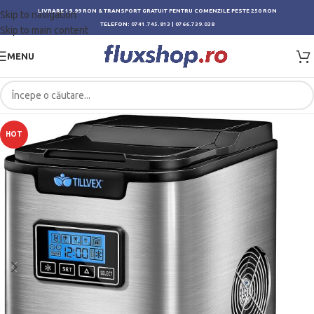
LIVRARE 19.99 RON & TRANSPORT GRATUIT PENTRU COMENZILE PESTE 250 RON
Skip to navigation
TELEFON:
0741.745.813
|
0766.739.038
Skip to main content
MENU
HOT