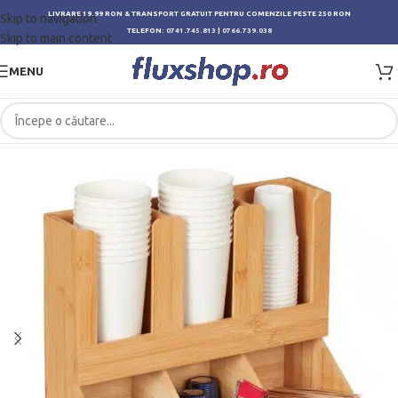
LIVRARE 19.99 RON & TRANSPORT GRATUIT PENTRU COMENZILE PESTE 250 RON
Skip to navigation
TELEFON:
0741.745.813
|
0766.739.038
Skip to main content
MENU