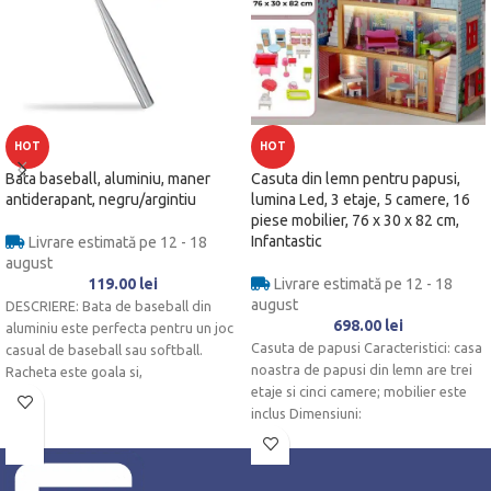
HOT
HOT
Bata baseball, aluminiu, maner
Casuta din lemn pentru papusi,
antiderapant, negru/argintiu
lumina Led, 3 etaje, 5 camere, 16
piese mobilier, 76 x 30 x 82 cm,
Infantastic
Livrare estimată pe 12 - 18
august
119.00
lei
Livrare estimată pe 12 - 18
august
DESCRIERE: Bata de baseball din
698.00
lei
aluminiu este perfecta pentru un joc
Casuta de papusi Caracteristici: casa
casual de baseball sau softball.
noastra de papusi din lemn are trei
Racheta este goala si,
etaje si cinci camere; mobilier este
inclus Dimensiuni: