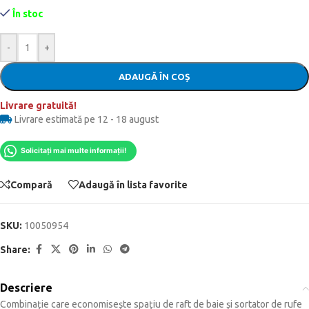
În stoc
-
+
ADAUGĂ ÎN COȘ
Livrare gratuită!
Livrare estimată pe 12 - 18 august
Solicitați mai multe informații!
Compară
Adaugă în lista favorite
SKU:
10050954
Share:
Descriere
Combinație care economisește spațiu de raft de baie și sortator de rufe