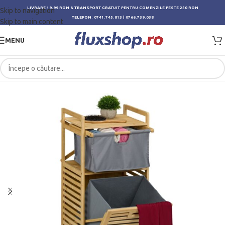
LIVRARE 19.99 RON & TRANSPORT GRATUIT PENTRU COMENZILE PESTE 250 RON
Skip to navigation
TELEFON:
0741.745.813
|
0766.739.038
Skip to main content
MENU