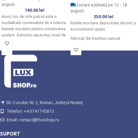
august
Livrare estimată pe 12 - 18
140.00
lei
august
Acest cos de rufe patrat este o
350.00
lei
modalitate convenabila de a colecta
Rufele murdare depozitate discret și
hainele murdare pentru urmatoarea
economisind spațiu
spalare. Datorita capacului, cosul de
Fabricat din bambus natural
rufe ramane inchis si astfel asigura
ordinea in baie sau dormitor.
- Ideal pentru camere umede
Cutie de rufe detasabila
-
Poate fi pliata
Piesa de mobilier moderna pentru
dormitor sau baie
2 compartimente
pentru accesorii de baie, prosoape
sau praf de spalat
Str. Cucutei, Nr. 2, Roman, Județul Neamț
Combinație inteligentă de raft în
picioare și colector de rufe
Telefon: +4 0741745813
Email: contact@fluxshop.ro
SUPORT