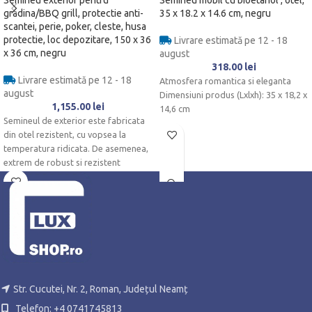
Semineu exterior pentru
Semineu mobil cu bioetanol , otel,
gradina/BBQ grill, protectie anti-
35 x 18.2 x 14.6 cm, negru
scantei, perie, poker, cleste, husa
protectie, loc depozitare, 150 x 36
Livrare estimată pe 12 - 18
x 36 cm, negru
august
318.00
lei
Livrare estimată pe 12 - 18
Atmosfera romantica si eleganta
august
Dimensiuni produs (Lxlxh): 35 x 18,2 x
1,155.00
lei
14,6 cm
Semineul de exterior este fabricata
din otel rezistent, cu vopsea la
temperatura ridicata. De asemenea,
extrem de robust si rezistent
Str. Cucutei, Nr. 2, Roman, Județul Neamț
Telefon: +4 0741745813