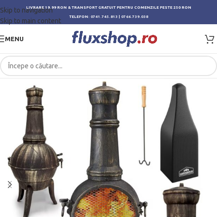
LIVRARE 19.99 RON & TRANSPORT GRATUIT PENTRU COMENZILE PESTE 250 RON
Skip to navigation
TELEFON:
0741.745.813
|
0766.739.038
Skip to main content
MENU