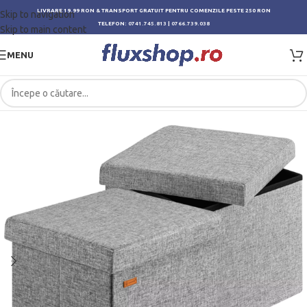
LIVRARE 19.99 RON & TRANSPORT GRATUIT PENTRU COMENZILE PESTE 250 RON
Skip to navigation
TELEFON:
0741.745.813
|
0766.739.038
Skip to main content
MENU