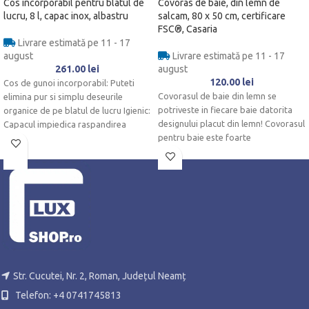
Cos incorporabil pentru blatul de
Covoras de baie, din lemn de
lucru, 8 l, capac inox, albastru
salcam, 80 x 50 cm, certificare
FSC®, Casaria
Livrare estimată pe 11 - 17
august
Livrare estimată pe 11 - 17
261.00
lei
august
120.00
lei
Cos de gunoi incorporabil: Puteti
Covorasul de baie din lemn se
elimina pur si simplu deseurile
potriveste in fiecare baie datorita
organice de pe blatul de lucru Igienic:
designului placut din lemn! Covorasul
Capacul impiedica raspandirea
pentru baie este foarte
Str. Cucutei, Nr. 2, Roman, Județul Neamț
Telefon: +4 0741745813