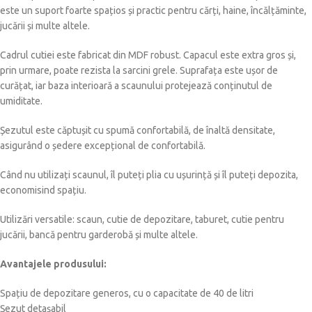
este un suport foarte spațios și practic pentru cărți, haine, încălțăminte,
jucării și multe altele.
Cadrul cutiei este fabricat din MDF robust. Capacul este extra gros și,
prin urmare, poate rezista la sarcini grele. Suprafața este ușor de
curățat, iar baza interioară a scaunului protejează conținutul de
umiditate.
Șezutul este căptușit cu spumă confortabilă, de înaltă densitate,
asigurând o ședere excepțional de confortabilă.
Când nu utilizați scaunul, îl puteți plia cu ușurință și îl puteți depozita,
economisind spațiu.
Utilizări versatile: scaun, cutie de depozitare, taburet, cutie pentru
jucării, bancă pentru garderobă și multe altele.
Avantajele produsului:
Spațiu de depozitare generos, cu o capacitate de 40 de litri
Șezut detașabil