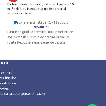
Furtun de udat Premium, extensibil pana la 30
Livrare es
m, flexibil, 10 functii, suport de perete si
accesorii incluse
Scaunul de birou 
zilnică. Șezutul e
Livrare estimată pe 12 - 18 august
cu formă ergonomi
389.00
lei
Furtun de gradina premium, furtun flexibil, de
apa, extensibil. Furtun de gradina premium
foarte flexibil, in expansiune, de calitate
profesionala,
AȚII
 condiții
ea litigiilor
de returnare
ookies
date cu caracter personal - GDPR