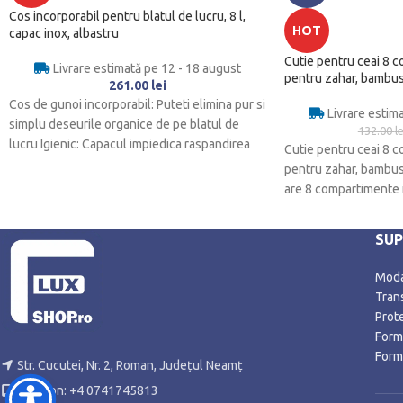
Cos incorporabil pentru blatul de lucru, 8 l,
HOT
capac inox, albastru
Cutie pentru ceai 8 c
Livrare estimată pe 12 - 18 august
pentru zahar, bambus
261.00
lei
Cos de gunoi incorporabil: Puteti elimina pur si
Livrare estim
simplu deseurile organice de pe blatul de
132.00
le
lucru Igienic: Capacul impiedica raspandirea
Cutie pentru ceai 8 
pentru zahar, bambus 
are 8 compartimente i
SU
Modal
Trans
Prot
Form
Form
Str. Cucutei, Nr. 2, Roman, Județul Neamț
Telefon: +4 0741745813