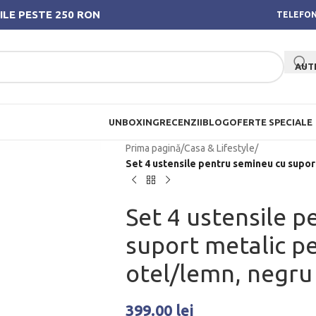
ILE PESTE 250 RON
TELEFON
AUT
UNBOXING
RECENZII
BLOG
OFERTE SPECIALE
Prima pagină
/
Casa & Lifestyle
/
Set 4 ustensile pentru semineu cu supor
Set 4 ustensile 
suport metalic p
otel/lemn, negru
399.00
lei