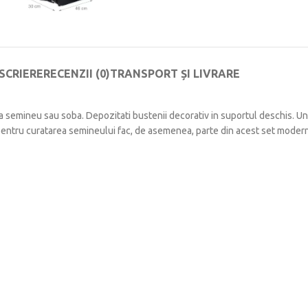
SCRIERE
RECENZII (0)
TRANSPORT ȘI LIVRARE
ga semineu sau soba.
Depozitati bustenii decorativ in suportul deschis.
Un
pentru curatarea semineului fac, de asemenea, parte din acest set moder