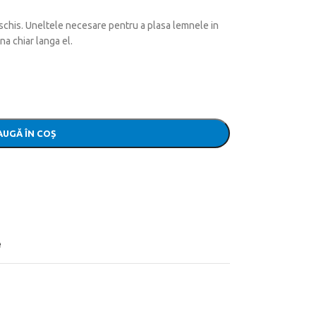
schis.
Uneltele necesare pentru a plasa lemnele in
na chiar langa el.
UGĂ ÎN COȘ
e