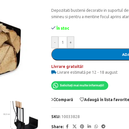
Depozitati bustenii decorativ in suportul de
smineu si pentru a mentine focul aprins atar
În stoc
-
+
ADA
Livrare gratuită!
Livrare estimată pe 12 - 18 august
Solicitați mai multe informații!
Compară
Adaugă în lista favorit
SKU:
10033828
Share: