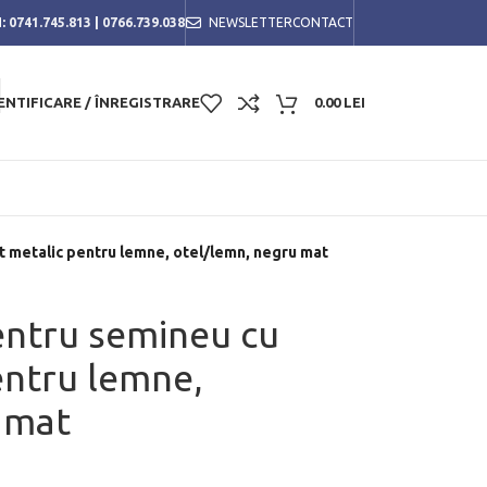
:
0741.745.813
|
0766.739.038
NEWSLETTER
CONTACT
ENTIFICARE / ÎNREGISTRARE
0.00
LEI
t metalic pentru lemne, otel/lemn, negru mat
pentru semineu cu
entru lemne,
 mat