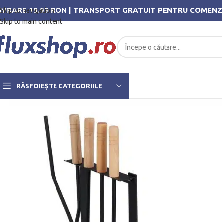
IVRARE 19.99 RON | TRANSPORT GRATUIT PENTRU COMENZ
Skip to navigation
Skip to main content
RĂSFOIEȘTE CATEGORIILE