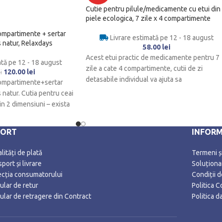
Cutie pentru pilule/medicamente cu etui din
piele ecologica, 7 zile x 4 compartimente
ompartimente + sertar
Livrare estimată pe 12 - 18 august
 natur, Relaxdays
58.00
lei
Acest etui practic de medicamente pentru 7
ată pe 12 - 18 august
zile a cate 4 compartimente, cutii de zi
120.00
lei
i
detasabile individual va ajuta sa
compartimente+sertar
natur. Cutia pentru ceai
n 2 dimensiuni – exista
PORT
INFORM
ități de plată
Termeni și
port și livrare
Soluționar
ecția consumatorului
Condiții 
ular de retur
Politica C
ular de retragere din Contract
Politica 