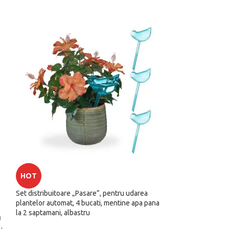
HOT
-18%
Set distribuitoare „Pasare”, pentru udarea
Semineu exterior 
plantelor automat, 4 bucati, mentine apa pana
protectie impotriv
la 2 saptamani, albastru
perie,cleste, husa
u
32,5 cm, negru