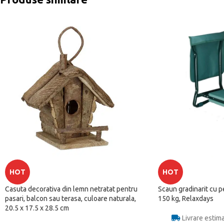
HOT
HOT
Casuta decorativa din lemn netratat pentru
Scaun gradinarit cu 
pasari, balcon sau terasa, culoare naturala,
150 kg, Relaxdays
20.5 x 17.5 x 28.5 cm
Livrare estim