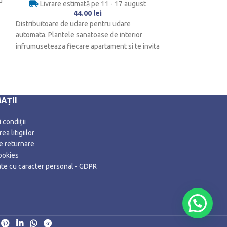
u
Livrare estimată pe 11 - 17 august
44.00
lei
Livrare es
901.
Distribuitoare de udare pentru udare
Semineul/Gratarul 
automata. Plantele sanatoase de interior
robust, cu un strat
infrumuseteaza fiecare apartament si te invita
temperatura ridica
sa te simti bine.
AȚII
 condiții
ea litigiilor
de returnare
ookies
date cu caracter personal - GDPR