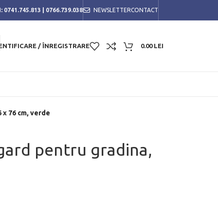
:
0741.745.813
|
0766.739.038
NEWSLETTER
CONTACT
ENTIFICARE / ÎNREGISTRARE
0.00
LEI
6 x 76 cm, verde
gard pentru gradina,