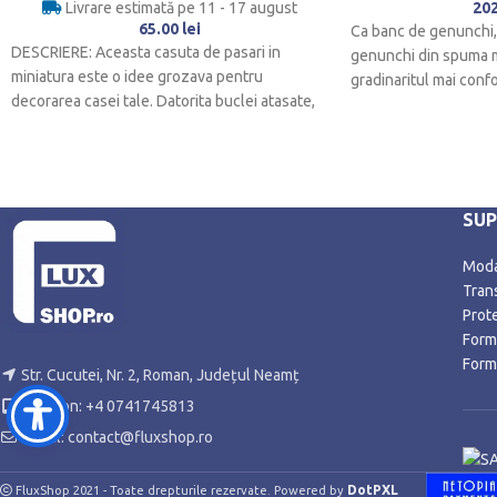
Livrare estimată pe 11 - 17 august
20
65.00
lei
Ca banc de genunchi, 
DESCRIERE: Aceasta casuta de pasari in
genunchi din spuma m
miniatura este o idee grozava pentru
gradinaritul mai confo
decorarea casei tale. Datorita buclei atasate,
puteti agata
SU
Modal
Trans
Prot
Form
Form
Str. Cucutei, Nr. 2, Roman, Județul Neamț
Telefon: +4 0741745813
Email: contact@fluxshop.ro
DotPXL
FluxShop 2021 - Toate drepturile rezervate. Powered by