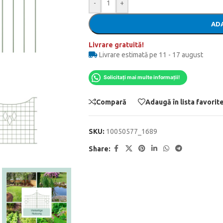
-
+
ADA
Livrare gratuită!
Livrare estimată pe 11 - 17 august
Solicitați mai multe informații!
Compară
Adaugă în lista favorit
SKU:
10050577_1689
Share: