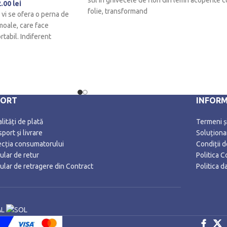
stil in ghivecele de flori din lemn acoperite c
2.00
lei
folie, transformand
vi se ofera o perna de
oale, care face
rtabil. Indiferent
PORT
INFORM
ități de plată
Termeni și
port și livrare
Soluționar
ecția consumatorului
Condiții 
ular de retur
Politica C
ular de retragere din Contract
Politica 