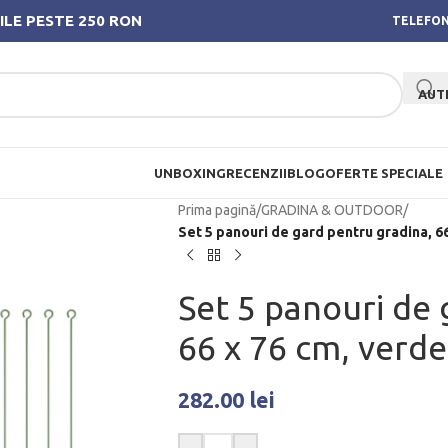
ILE PESTE 250 RON
TELEFON
AUT
UNBOXING
RECENZII
BLOG
OFERTE SPECIALE
Prima pagină
/
GRADINA & OUTDOOR
/
Set 5 panouri de gard pentru gradina, 6
Set 5 panouri de 
66 x 76 cm, verde
282.00
lei