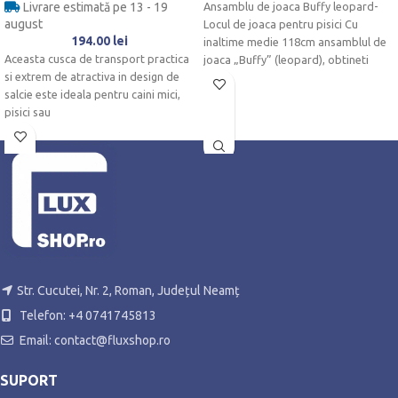
Livrare estimată pe 13 - 19
Ansamblu de joaca Buffy leopard-
august
Locul de joaca pentru pisici Cu
194.00
lei
inaltime medie 118cm ansamblul de
Aceasta cusca de transport practica
joaca „Buffy” (leopard), obtineti
si extrem de atractiva in design de
salcie este ideala pentru caini mici,
pisici sau
Str. Cucutei, Nr. 2, Roman, Județul Neamț
Telefon: +4 0741745813
Email: contact@fluxshop.ro
SUPORT