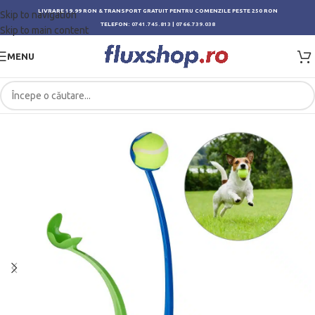
LIVRARE 19.99 RON & TRANSPORT GRATUIT PENTRU COMENZILE PESTE 250 RON
Skip to navigation
TELEFON:
0741.745.813
|
0766.739.038
Skip to main content
MENU