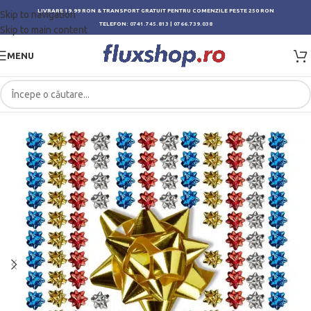
LIVRARE 19.99 RON & TRANSPORT GRATUIT PENTRU COMENZILE PESTE 250 RON
Skip to navigation
TELEFON:
0741.745.813
|
0766.739.038
Skip to main content
MENU