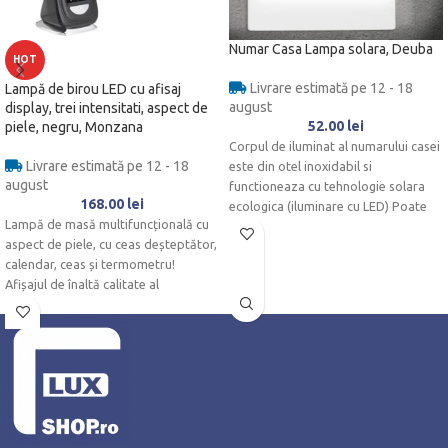
Numar Casa Lampa solara, Deuba
HOT
Livrare estimată pe 12 - 18
Lampă de birou LED cu afisaj
august
display, trei intensitati, aspect de
52.00
lei
piele, negru, Monzana
Corpul de iluminat al numarului casei
Livrare estimată pe 12 - 18
este din otel inoxidabil si
august
functioneaza cu tehnologie solara
168.00
lei
ecologica (iluminare cu LED) Poate
Lampă de masă multifuncțională cu
aspect de piele, cu ceas deșteptător,
calendar, ceas și termometru!
Afișajul de înaltă calitate al