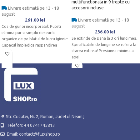
multifunctionala in 9 trepte cu
accesorii incluse
Livrare estimată pe 12 - 18
august
261.00
lei
Livrare estimată pe 12 - 18
august
Cos de gunoi incorporabil: Puteti
236.00
lei
elimina pur si simplu deseurile
Se extinde de pana la 3 ori lungimea.
organice de pe blatul de lucru Igienic:
Specificatiile de lungime se refera la
Capacul impiedica raspandirea
starea extinsa! Presiunea minima a
apei
Str. Cucutei, Nr. 2, Roman, Județul Neamț
Telefon: +4 0741745813
Email: contact@fluxshop.ro