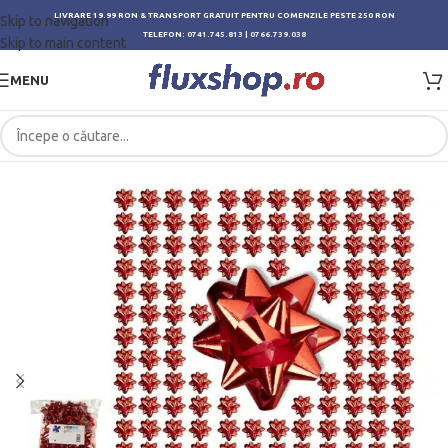
LIVRARE 19.99 RON & TRANSPORT GRATUIT PENTRU COMENZILE PESTE 250 RON
Skip to navigation
TELEFON:
0741.745.813
|
0766.739.038
Skip to main content
MENU