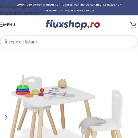
LIVRARE 19.99 RON & TRANSPORT GRATUIT PENTRU COMENZILE PESTE 250 RON
Skip to navigation
TELEFON:
0741.745.813
|
0766.739.038
Skip to main content
MENU