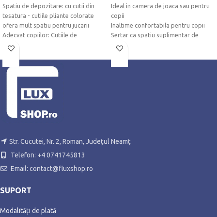
Spatiu de depozitare: cu cutii din
Ideal in camera de joaca sau pentru
tesatura - cutiile pliante colorate
copii
ofera mult spatiu pentru jucarii
Inaltime confortabila pentru copii
Adecvat copiilor: Cutiile de
Sertar ca spatiu suplimentar de
depozitare galben-albastru cu
depozitare
dinozauri draguti asigura o buna
Perfect ca masa de pictura sau de
dispozitie in camera copiilor
artizanat, pentru petreceri de ceai si
La indemana: dulapul pentru
multe altele.
depozitare este accesibil pentru
copii
Str. Cucutei, Nr. 2, Roman, Județul Neamț
Telefon: +4 0741745813
Email: contact@fluxshop.ro
SUPORT
Modalități de plată