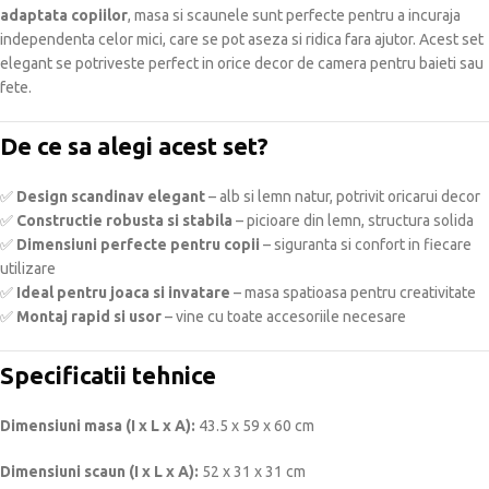
adaptata copiilor
, masa si scaunele sunt perfecte pentru a incuraja
independenta celor mici, care se pot aseza si ridica fara ajutor. Acest set
elegant se potriveste perfect in orice decor de camera pentru baieti sau
fete.
De ce sa alegi acest set?
✅
Design scandinav elegant
– alb si lemn natur, potrivit oricarui decor
✅
Constructie robusta si stabila
– picioare din lemn, structura solida
✅
Dimensiuni perfecte pentru copii
– siguranta si confort in fiecare
utilizare
✅
Ideal pentru joaca si invatare
– masa spatioasa pentru creativitate
✅
Montaj rapid si usor
– vine cu toate accesoriile necesare
Specificatii tehnice
Dimensiuni masa (I x L x A):
43.5 x 59 x 60 cm
Dimensiuni scaun (I x L x A):
52 x 31 x 31 cm