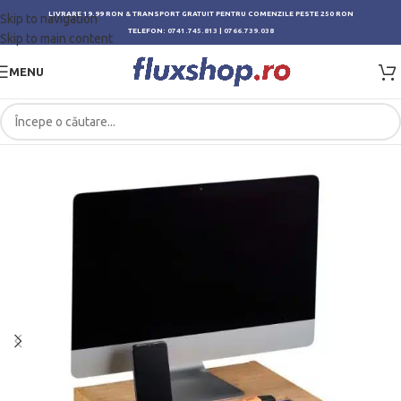
LIVRARE 19.99 RON & TRANSPORT GRATUIT PENTRU COMENZILE PESTE 250 RON
Skip to navigation
TELEFON:
0741.745.813
|
0766.739.038
Skip to main content
MENU