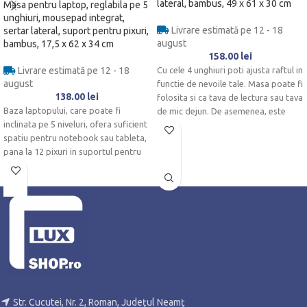
lateral, bambus, 49 x 61 x 30 cm
Masa pentru laptop, reglabila pe 5
unghiuri, mousepad integrat,
Livrare estimată pe 12 - 18
sertar lateral, suport pentru pixuri,
august
bambus, 17,5 x 62 x 34 cm
158.00
lei
Livrare estimată pe 12 - 18
Cu cele 4 unghiuri poti ajusta raftul in
august
functie de nevoile tale.
Masa poate fi
138.00
lei
folosita si ca tava de lectura sau tava
Baza laptopului, care poate fi
de mic dejun.
D
e asemenea, este
inclinata pe 5 niveluri, ofera suficient
ideal pentru desen datorita benzii
spatiu pentru notebook sau tableta,
anti-alunecare.
pana la 12 pixuri in suportul pentru
stilouri sau chiar o ceasca de cafea.
Str. Cucutei, Nr. 2, Roman, Județul Neamț