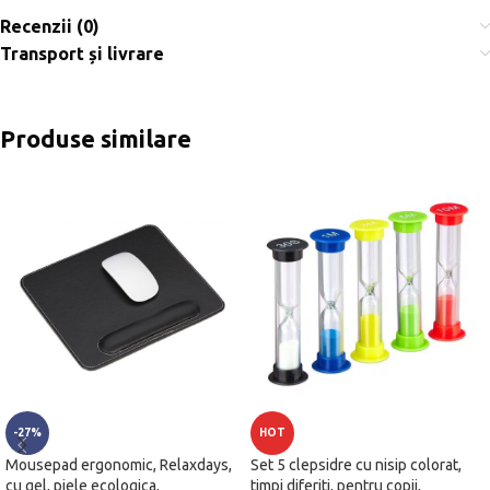
Recenzii (0)
Transport și livrare
Produse similare
-27%
HOT
Mousepad ergonomic, Relaxdays,
Set 5 clepsidre cu nisip colorat,
cu gel, piele ecologica,
timpi diferiti, pentru copii,