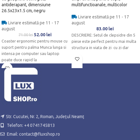
antiderapant, dimensiune
multifunctioanale, multicolor
26.5x23x1.5 cm, negru
Livrare estimată pe 11 - 17
Livrare estimată pe 11 - 17
august
august
83.00
lei
52.00
lei
71.00
lei
DESCRIERE: Setul de clepsidre din 5
Coaster ergonomic pentru mouse cu
piese este perfect pentru mai multa
suport pentru palma Munca lunga si
structura in viata de zi cu zi dar
intensa pe computer sau laptop
poate duce rapid la
Str. Cucutei, Nr. 2, Roman, Județul Neamț
Telefon: +4 0741745813
Email: contact@fluxshop.ro