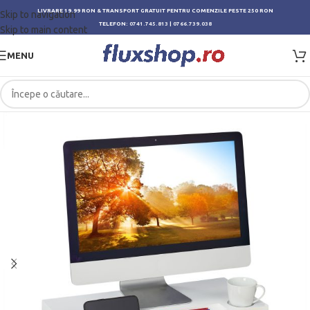
LIVRARE 19.99 RON & TRANSPORT GRATUIT PENTRU COMENZILE PESTE 250 RON
Skip to navigation
TELEFON:
0741.745.813
|
0766.739.038
Skip to main content
MENU