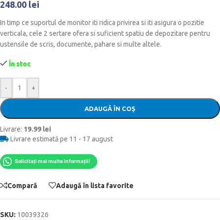
248.00
lei
In timp ce suportul de monitor iti ridica privirea si iti asigura o pozitie
verticala, cele 2 sertare ofera si suficient spatiu de depozitare pentru
ustensile de scris, documente, pahare si multe altele.
În stoc
-
+
ADAUGĂ ÎN COȘ
Livrare:
19.99 lei
Livrare estimată pe 11 - 17 august
Solicitați mai multe informații!
Compară
Adaugă în lista favorite
SKU:
10039326